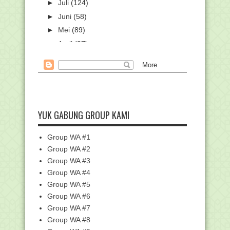
►
Juli
(124)
►
Juni
(58)
►
Mei
(89)
►
April
(97)
►
Maret
(111)
▼
Februari
(96)
Haram Puasa Setelah Nisfu Sya'ban
kecuali bagi 6 O...
33 Madrasah Aliyah Lolos Samsung
YUK GABUNG GROUP KAMI
Innovation Campus...
Raih Gold Medal ISPO 2024, Dua Siswa
MAN 2 Kota Ma...
Group WA #1
Itjen Kemenag Reviu Bantuan Kinerja
Group WA #2
dan Afirmasi M...
Group WA #3
Indonesia Raih Peringkat 3 MTQ
Group WA #4
Internasional ke-40...
Group WA #5
Tahun 2024, Kemenag Siapkan
Group WA #6
Bantuan 2.000 Masjid R...
Group WA #7
Unduh Modul PPG Guru Madrasah
Group WA #8
Guru kelas MI