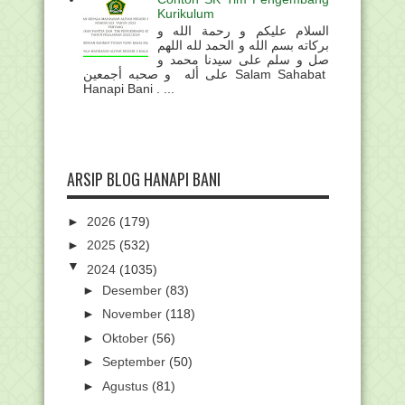
Kurikulum
السلام عليكم و رحمة الله و
بركاته بسم الله و الحمد لله اللهم
صل و سلم على سيدنا محمد و
على أله و صحبه أجمعين Salam Sahabat
Hanapi Bani . ...
ARSIP BLOG HANAPI BANI
►
2026
(179)
►
2025
(532)
▼
2024
(1035)
►
Desember
(83)
►
November
(118)
►
Oktober
(56)
►
September
(50)
►
Agustus
(81)