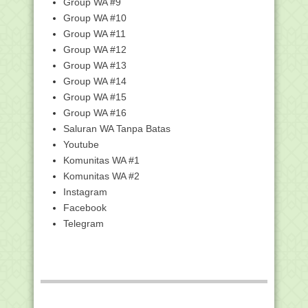
Group WA #9
Unduh Modul PPG Guru Madrasah Al-
Group WA #10
Qur'an Hadits
Group WA #11
Unduh Modul PPG Guru Madrasah SKI
Group WA #12
Unduh Modul PPG Guru Madrasah
Group WA #13
Akidah Akhlak
Group WA #14
Unduh Modul PPG Guru Madrasah
Fikih
Group WA #15
Group WA #16
Unduh Modul PPG Guru Raudhatul
Athfal (RA)
Saluran WA Tanpa Batas
Unduh Modul PPG Guru Madrasah
Youtube
Bahasa Arab
Komunitas WA #1
Unduh Modul PPG Kemenag Guru
Komunitas WA #2
Bahasa Indonesia
Instagram
Unduh Modul PPG Guru Madrasah
Facebook
Matematika
Telegram
Kumpulan Twibbon Nisfu Syaban 2024
Gratis dan Keren
Kumpulan Modul PPG Lengkap Semua
Mapel
Contoh Soal Pretes PPG Mapel Bahasa
Arab