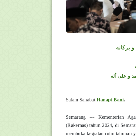
و بركاته
د و على أله
Salam Sahabat
Hanapi Bani
.
Semarang --- Kementerian Ag
(Rakernas) tahun 2024, di Semar
membuka kegiatan rutin tahunan yan