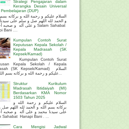
Strategi Pengajaran dalam
Kerangka Desain Universal
 Pembelajaran (DUP)
و الحمد لله اللهم صل و سلم على سيدنا
و على أله و صحب Salam Sahabat
 Bani ....
Kumpulan Contoh Surat
Keputusan Kepala Sekolah /
Kepala Madrasah (SK
Kepsek/Kamad)
Kumpulan Contoh Surat
tusan Kepala Sekolah / Kepala
sah (SK Kepsek/Kamad) السلام
عليكم و رحمة الله و بركاته بسم الله و ال...
Struktur Kurikulum
Madrasah Ibtidaiyah (MI)
Berdasarkan KMA Nomor
1503 Tahun 2025
السلام عليكم و رحمة الله و
بركاته بسم الله و الحمد لله اللهم صل 
على سيدنا محمد و على أله و صحبه أ
 Sahabat Hanapi Bani . ...
Cara Mengisi Jadwal