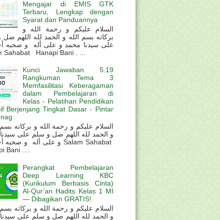
Mengajar di EMIS GTK
Terbaru, Lengkap dengan
Syarat dan Panduannya
السلام عليكم و رحمة الله و
بركاته بسم الله و الحمد لله اللهم صل 
على سيدنا محمد و على أله و صحبه أ
 Sahabat Hanapi Bani . ...
Kunci Jawaban 5.19
Rangkuman Tema 3
Memfasilitasi Keberagaman
dalam Pembelajaran di
Kelas - Pelatihan Pendidikan
sif Berjenjang Tingkat Dasar - Pintar
nag
و الحمد لله اللهم صل و سلم على سيدنا
و على أله و صحب Salam Sahabat
 Bani ....
Perangkat Pembelajaran
Deep Learning KBC
(Kurikulum Berbasis Cinta)
Al-Qur’an Hadits Kelas 1 MI
— Dibagikan GRATIS!
و الحمد لله اللهم صل و سلم على سيدنا