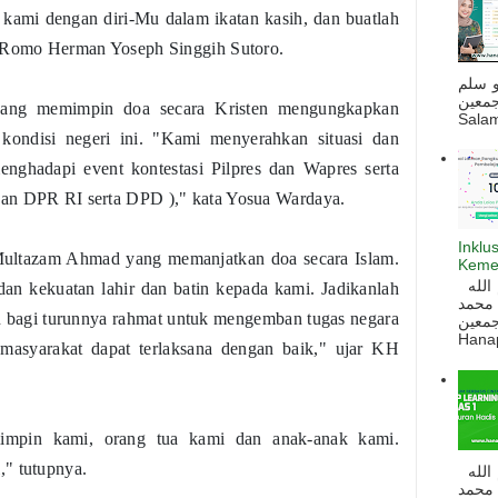
 kami dengan diri-Mu dalam ikatan kasih, dan buatlah
p Romo Herman Yoseph Singgih Sutoro.
و سلم
جمعين
yang memimpin doa secara Kristen mengungkapkan
Salam
kondisi negeri ini. "Kami menyerahkan situasi dan
nghadapi event kontestasi Pilpres dan Wapres serta
dan DPR RI serta DPD )," kata Yosua Wardaya.
Inklu
Multazam Ahmad yang memanjatkan doa secara Islam.
Keme
السلام عليكم و رحمة الله و بركاته بسم الله
dan kekuatan lahir dan batin kepada kami. Jadikanlah
 محمد
lan bagi turunnya rahmat untuk mengemban tugas negara
ه أجمعين
Hanapi
 masyarakat dapat terlaksana dengan baik," ujar KH
impin kami, orang tua kami dan anak-anak kami.
," tutupnya.
السلام عليكم و رحمة الله و بركاته بسم الله
 محمد