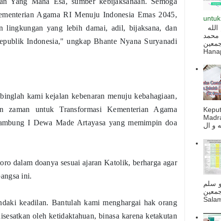
an Yang Maha Esa, sumber kebijaksanaan. Semoga
Kementerian Agama RI Menuju Indonesia Emas 2045,
untuk
السلام عليكم و رحمة الله و بركاته بسم الله
 lingkungan yang lebih damai, adil, bijaksana, dan
 محمد
Republik Indonesia," ungkap Bhante Nyana Suryanadi
ه أجمعين
Hanapi
inglah kami kejalan kebenaran menuju kebahagiaan,
uan zaman untuk Transformasi Kementerian Agama
Kepu
Madra
sambung I Dewa Made Artayasa yang memimpin doa
o dalam doanya sesuai ajaran Katolik, berharga agar
angsa ini.
و سلم
جمعين
Salam
aki keadilan. Bantulah kami menghargai hak orang
isesatkan oleh ketidaktahuan, binasa karena ketakutan