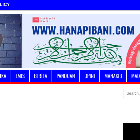
LICY
IKA
EMIS
BERITA
PANDUAN
OPINI
MANAKIB
MAD