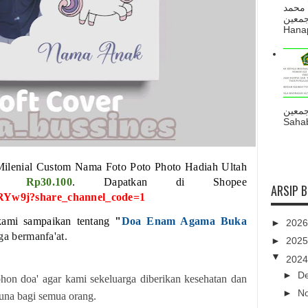
 محمد
ه أجمعين
Hanapi
جمعين
Sahab
lenial Custom Nama Foto Poto Photo Hadiah Ultah
rga
Rp30.100
. Dapatkan di Shopee
ARSIP 
idRYw9j?share_channel_code=1
kami sampaikan tentang
"
Doa Enam Agama Buka
►
202
ga bermanfa'at.
►
202
▼
202
►
D
hon doa' agar kami sekeluarga diberikan kesehatan dan
►
N
guna bagi semua orang.