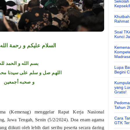
Sekolah
Kepsek
Khutbah 
Rahmat 
Soal TK
Kunci J
السلام عليكم و رحمة الله 
Kemenag
Kompete
Madras
بسم الله و الحمد لله
Lupa Ba
Begini 
اللهم صل و سلم على سيدنا محم
و صحبه أجمعين
Kumpula
yang Lu
Gratis!
Pedoman
Tahun 2
ama (Kemenag) menggelar Rapat Kerja Nasional
Cara Ta
ang, Jawa Tengah, Senin (5/2/2024). Doa enam agama
GTK Ter
g diikuti oleh lebih dari seribu peserta secara daring