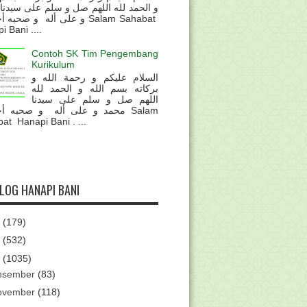
و الحمد لله اللهم صل و سلم على سيدنا
و على أله و صحب Salam Sahabat
 Bani ....
Contoh SK Tim Pengembang
Kurikulum
السلام عليكم و رحمة الله و
بركاته بسم الله و الحمد لله
اللهم صل و سلم على سيدنا
محمد و على أله و صحبه أ Salam
at Hanapi Bani . ...
BLOG HANAPI BANI
6
(179)
5
(532)
4
(1035)
esember
(83)
ovember
(118)