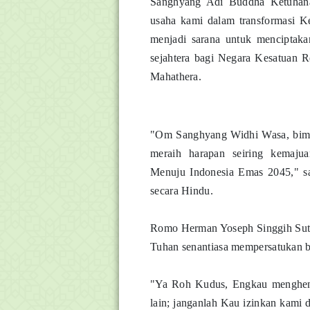
Sanghyang Adi Buddha Ketuhan
usaha kami dalam transformasi 
menjadi sarana untuk menciptakan
sejahtera bagi Negara Kesatuan 
Mahathera.
"Om Sanghyang Widhi Wasa, bimb
meraih harapan seiring kemaj
Menuju Indonesia Emas 2045," 
secara Hindu.
Romo Herman Yoseph Singgih Sutor
Tuhan senantiasa mempersatukan b
"Ya Roh Kudus, Engkau menghend
lain; janganlah Kau izinkan kami d