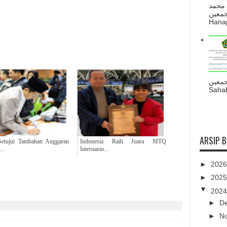
 محمد
ه أجمعين
Hanapi
جمعين
Sahab
ARSIP 
etujui Tambahan Anggaran
Indonesia Raih Juara MTQ
..
Internasio...
►
202
►
202
▼
202
►
D
►
N