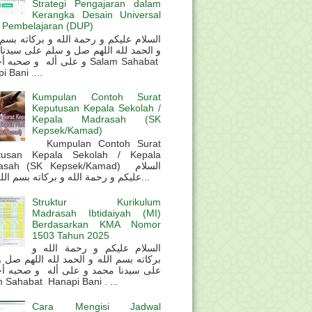
Strategi Pengajaran dalam
Kerangka Desain Universal
 Pembelajaran (DUP)
و الحمد لله اللهم صل و سلم على سيدنا
و على أله و صحب Salam Sahabat
 Bani ....
Kumpulan Contoh Surat
Keputusan Kepala Sekolah /
Kepala Madrasah (SK
Kepsek/Kamad)
Kumpulan Contoh Surat
tusan Kepala Sekolah / Kepala
sah (SK Kepsek/Kamad) السلام
عليكم و رحمة الله و بركاته بسم الله و ال...
Struktur Kurikulum
Madrasah Ibtidaiyah (MI)
Berdasarkan KMA Nomor
1503 Tahun 2025
السلام عليكم و رحمة الله و
بركاته بسم الله و الحمد لله اللهم صل 
على سيدنا محمد و على أله و صحبه أ
 Sahabat Hanapi Bani . ...
Cara Mengisi Jadwal