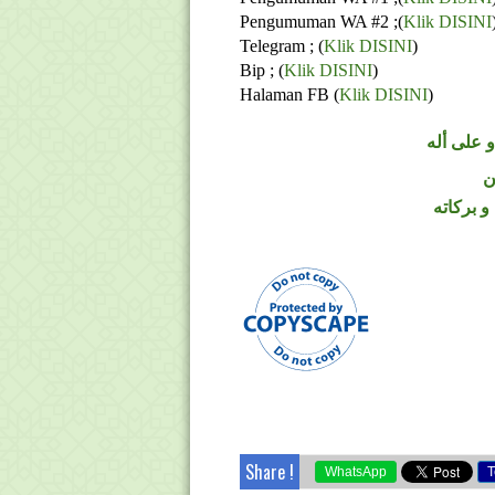
Pengumuman WA #2 ;(
Klik DISINI
Telegram ;
(
Klik DISINI
)
Bip ;
(
Klik DISINI
)
Halaman FB
(
Klik DISINI
)
 على أله
ن
و بركاته
Share !
WhatsApp
T