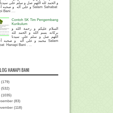
و الحمد لله اللهم صل و سلم على سيدنا
و على أله و صحب Salam Sahabat
 Bani ....
Contoh SK Tim Pengembang
Kurikulum
السلام عليكم و رحمة الله و
بركاته بسم الله و الحمد لله
اللهم صل و سلم على سيدنا
محمد و على أله و صحبه أ Salam
at Hanapi Bani . ...
BLOG HANAPI BANI
6
(179)
5
(532)
4
(1035)
esember
(83)
ovember
(118)