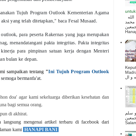
untuk
aksanakan Tujuh Program Outlook Kementerian Agama
السلام عليكم و رحمة الله و بركاته بسم الله
aksi yang telah ditetapkan," baca Fesal Musaad.
 محمد
ه أجمعين
Hanapi
 outlook, para peserta Rakernas yang juga merupakan
g, menandatangani pakta integritas. Pakta integritas
 kinerja para pimpinan satuan kerja dengan Menteri
an bulan ke depan.
Kepu
ami sampaikan tentang
"
Ini Tujuh Program Outlook
Madra
, semoga bermanfa'at.
hon doa' agar kami sekeluarga diberikan kesehatan dan
guna bagi semua orang.
و سلم
un di akhirat.
جمعين
langsung mengenai artikel terbaru di facebook dari
Salam
halaman kami
HANAPI BANI