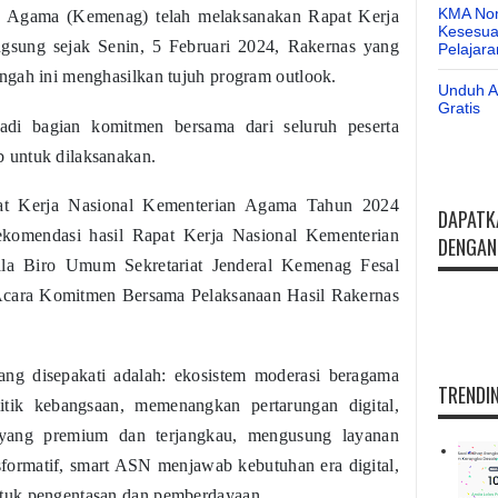
KMA Nom
an Agama (Kemenag) telah melaksanakan Rapat Kerja
Kesesuai
ngsung sejak Senin, 5 Februari 2024, Rakernas yang
Pelajar
ngah ini menghasilkan tujuh program outlook.
Unduh Ap
Gratis
adi bagian komitmen bersama dari seluruh peserta
 untuk dilaksanakan.
pat Kerja Nasional Kementerian Agama Tahun 2024
DAPATK
ekomendasi hasil Rapat Kerja Nasional Kementerian
DENGAN 
la Biro Umum Sekretariat Jenderal Kemenag Fesal
Acara Komitmen Bersama Pelaksanaan Hasil Rakernas
ng disepakati adalah: ekosistem moderasi beragama
TRENDIN
itik kebangsaan, memenangkan pertarungan digital,
yang premium dan terjangkau, mengusung layanan
sformatif, smart ASN menjawab kebutuhan era digital,
tuk pengentasan dan pemberdayaan.