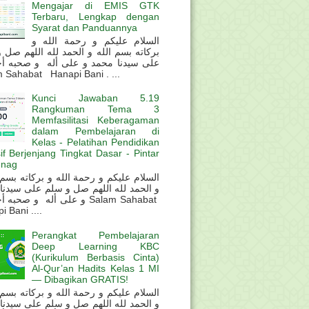
Mengajar di EMIS GTK
Terbaru, Lengkap dengan
Syarat dan Panduannya
السلام عليكم و رحمة الله و
بركاته بسم الله و الحمد لله اللهم صل 
على سيدنا محمد و على أله و صحبه أ
 Sahabat Hanapi Bani . ...
Kunci Jawaban 5.19
Rangkuman Tema 3
Memfasilitasi Keberagaman
dalam Pembelajaran di
Kelas - Pelatihan Pendidikan
sif Berjenjang Tingkat Dasar - Pintar
nag
و الحمد لله اللهم صل و سلم على سيدنا
و على أله و صحب Salam Sahabat
 Bani ....
Perangkat Pembelajaran
Deep Learning KBC
(Kurikulum Berbasis Cinta)
Al-Qur’an Hadits Kelas 1 MI
— Dibagikan GRATIS!
و الحمد لله اللهم صل و سلم على سيدنا