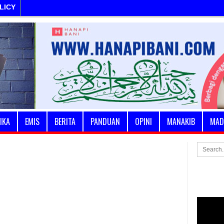
LICY
IKA
EMIS
BERITA
PANDUAN
OPINI
MANAKIB
MAD