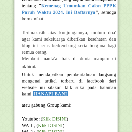
tentang
"
Kemenag Umumkan Calon PPPK
Paruh Waktu 2024, Ini Daftarnya
"
, semoga
bermanfaat.
Terimakasih atas kunjungannya, mohon doa'
agar kami sekeluarga diberikan kesehatan dan
blog ini terus berkembang serta berguna bagi
semua orang.
Memberi manfa'at baik di dunia maupun di
akhirat.
Untuk mendapatkan pemberitahuan langsung
mengenai artikel terbaru di facebook dari
website ini silakan klik suka pada halaman
kami
HANAPI BANI
atau gabung Group kami;
Youtube ;(
Klik DISINI
)
WA 1 ; (
Klik DISINI
)
WA 2 ; (
Klik DISINI
)