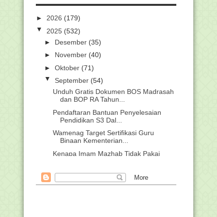
►
2026
(179)
▼
2025
(532)
►
Desember
(35)
►
November
(40)
►
Oktober
(71)
▼
September
(54)
Unduh Gratis Dokumen BOS Madrasah
dan BOP RA Tahun...
Pendaftaran Bantuan Penyelesaian
Pendidikan S3 Dal...
Wamenag Target Sertifikasi Guru
Binaan Kementerian...
Kenapa Imam Mazhab Tidak Pakai
Hadits Bukhari dan ...
Pendaftaran Kompetisi Robotik
Madrasah Dibuka Hing...
Kenapa Perlu Memilih Madrasah dan
Pesantren? Ini K...
Pemerintah Tetapkan 17 Hari Libur