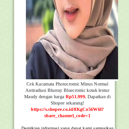
Cek Kacamata Photocromic Minus Normal
Antiradiasi Blueray Bluecromic kotak lentur
Maudy dengan harga
Rp51.999.
Dapatkan di
Shopee sekarang!
https://s.shopee.co.id/8KgCo56W6l?
share_channel_code=1
Demikian informasi yang dapat kami sampaikan