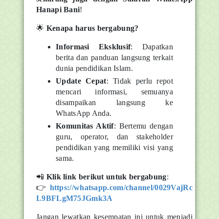
Hanapi Bani
!
🌟
Kenapa harus bergabung?
Informasi Eksklusif
: Dapatkan
berita dan panduan langsung terkait
dunia pendidikan Islam.
Update Cepat
: Tidak perlu repot
mencari informasi, semuanya
disampaikan langsung ke
WhatsApp Anda.
Komunitas Aktif
: Bertemu dengan
guru, operator, dan stakeholder
pendidikan yang memiliki visi yang
sama.
📲
Klik link berikut untuk bergabung
:
👉
https://whatsapp.com/channel/0029VajRc
L9BFLgM75JGmk3A
Jangan lewatkan kesempatan ini untuk menjadi