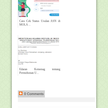
Cara Cek Status Usulan ASN di
MOLA ...
Edaran Kemenag tentang
Permohonan U...
0 Comments