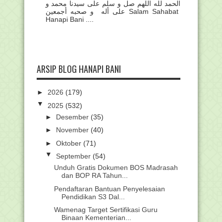
الحمد لله اللهم صل و سلم على سيدنا محمد و
على أله و صحبه أجمعين Salam Sahabat
Hanapi Bani ....
ARSIP BLOG HANAPI BANI
►
2026
(179)
▼
2025
(532)
►
Desember
(35)
►
November
(40)
►
Oktober
(71)
▼
September
(54)
Unduh Gratis Dokumen BOS Madrasah
dan BOP RA Tahun...
Pendaftaran Bantuan Penyelesaian
Pendidikan S3 Dal...
Wamenag Target Sertifikasi Guru
Binaan Kementerian...