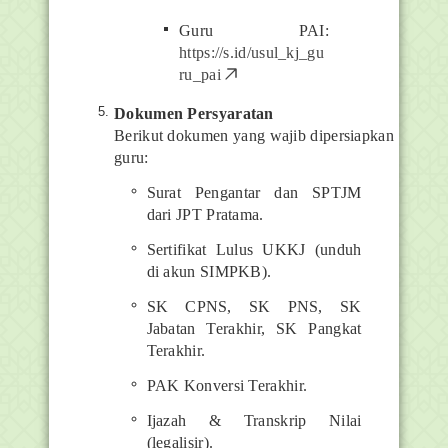
Guru PAI:
https://s.id/usul_kj_gu
ru_pai
Dokumen Persyaratan
Berikut dokumen yang wajib dipersiapkan
guru:
Surat Pengantar dan SPTJM
dari JPT Pratama.
Sertifikat Lulus UKKJ (unduh
di akun SIMPKB).
SK CPNS, SK PNS, SK
Jabatan Terakhir, SK Pangkat
Terakhir.
PAK Konversi Terakhir.
Ijazah & Transkrip Nilai
(legalisir).