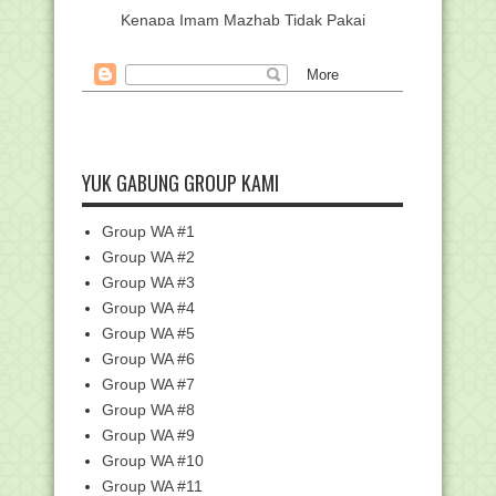
Kenapa Imam Mazhab Tidak Pakai
Hadits Bukhari dan ...
Pendaftaran Kompetisi Robotik
Madrasah Dibuka Hing...
Kenapa Perlu Memilih Madrasah dan
Pesantren? Ini K...
Pemerintah Tetapkan 17 Hari Libur
YUK GABUNG GROUP KAMI
Nasional dan 8 C...
Pemberitahuan Bantuan Media
Pembelajaran
Group WA #1
Faedah Shalawat Sepuluh ( 'Asyru
Group WA #2
Shalawat)
Group WA #3
Kemenag Umumkan Calon PPPK Paruh
Group WA #4
Waktu 2024, Ini D...
Group WA #5
Link Daftar dan Kumpulan Kunci
Group WA #6
Jawaban Pelatihan D...
Group WA #7
Kumpulan Kunci Jawaban Pelatihan
Group WA #8
Publikasi Ilmiah ...
Group WA #9
Kunci Jawaban - 2.7 Publikasi ilmiah
Group WA #10
bentuk Makala...
Group WA #11
Kunci Jawaban - 2.6 Publikasi Ilmiah