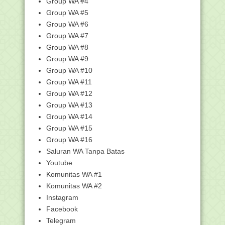
Group WA #4
Inpassing Jaba...
Group WA #5
Kemenag Gandeng 5 Operator, Beri
Paket Data Gratis...
Group WA #6
Group WA #7
Kemenag Finalisasi Regulasi
Pelaksanaan Pendidikan...
Group WA #8
Mungkin Anda Pernah Membantu
Group WA #9
Melahirkan Tuyul di K...
Group WA #10
Gandeng Google, Kemenag Luncurkan
Group WA #11
Program Transfor...
Group WA #12
Inspirator Pesantren Wirausaha -
Group WA #13
"Mengenal KH. Fua...
Group WA #14
“KAROMAH DEBU MADINAH”
Group WA #15
Menteri Agama Terkonfirmasi Positif
Group WA #16
Covid-19, Kond...
Saluran WA Tanpa Batas
Punya Pasangan Berpipi Tembem?
Youtube
Mereka Tak Layak Ka...
Komunitas WA #1
Persiapan Launching Program
Kerjasama Madrasah den...
Komunitas WA #2
Instagram
Inspirator Madrasah - "Mengenal Abdul
Djalil"
Facebook
Ini Enam Finalis Lomba Video Jejak
Telegram