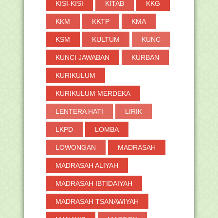
KISI-KISI
KITAB
KKG
►
2019
(691)
►
2018
(264)
KKM
KKTP
KMA
►
2017
(371)
KSM
KULTUM
KUNC
►
2016
(2)
KUNCI JAWABAN
KURBAN
KURIKULUM
KURIKULUM MERDEKA
LENTERA HATI
LIRIK
LKPD
LOMBA
LOWONGAN
MADRASAH
MADRASAH ALIYAH
MADRASAH IBTIDAIYAH
MADRASAH TSANAWIYAH