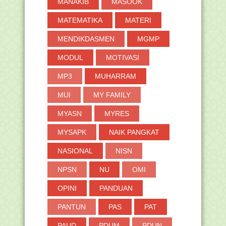
MANAKIB
MASOOK
MATEMATIKA
MATERI
MENDIKDASMEN
MGMP
MODUL
MOTIVASI
MP3
MUHARRAM
MUI
MY FAMILY
MYASN
MYRES
MYSAPK
NAIK PANGKAT
NASIONAL
NISN
NPSN
NU
OMI
OPINI
PANDUAN
PANTUN
PAS
PAT
PAUD
PDUM
PDUN