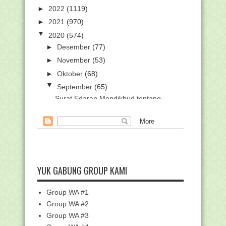
►
2022
(1119)
►
2021
(970)
▼
2020
(574)
►
Desember
(77)
►
November
(53)
►
Oktober
(68)
▼
September
(65)
Surat Edaran Mendikbud tentang
Penyelenggaraan Upa...
Kemenag Gelar Bimtek Hisab Rukyat
DENGARKAN ALQUR'AN TANPA MEN
DOWNLOAD
Ribuan Siswa Daftar Myres 2020,
Kemenag: Tradisi R...
YUK GABUNG GROUP KAMI
Kemenag Akan Bentuk Panitia Nasional
Pendidikan Pr...
Group WA #1
Persyaratan Program Bantuan Subsidi
Group WA #2
Upah bagi Guru...
Group WA #3
46 ASN Kemenag Ikuti Uji Kompetensi