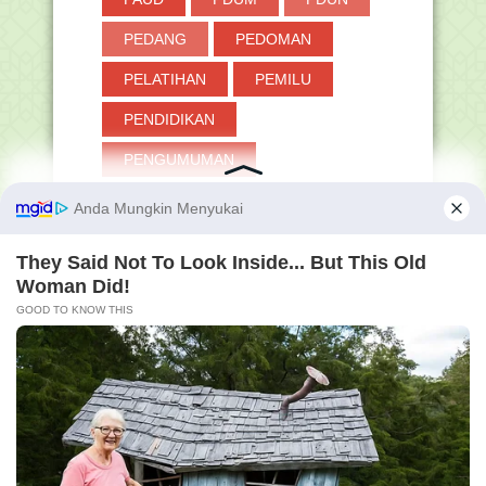
PEDANG
PEDOMAN
PELATIHAN
PEMILU
PENDIDIKAN
PENGUMUMAN
PERANGKAT LAINNYA
PERMEN
PERPRES
PESANTREN
PGMNI
PINTAR KEMENAG
PIP
PJOK
PKB
PKKM
PLPG
PNS
POKJAWAS
POLITIK
PPDB
PPG
PPPK