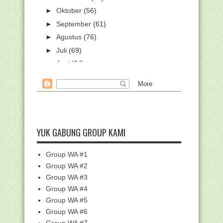
►
Oktober
(56)
►
September
(61)
►
Agustus
(76)
►
Juli
(69)
►
Juni
(84)
►
Mei
(59)
▼
April
(108)
Juknis Pengelolaan Beasiswa Santri
Tahfidz Al-Qur'...
Kumpulan Twibbon Zakat dan Zakat
YUK GABUNG GROUP KAMI
Fitrah, Mendukung...
Pengumuman Pelaksanaan dan
Tahapan Seleksi Akademi...
Group WA #1
Hore!! 112 Buku Ajar Madrasah
Group WA #2
Mendapat Pengakuan I...
Group WA #3
Kumpulan Twibbon Malam Lailatul
Group WA #4
Qadar 2022, Simpel...
Group WA #5
Download SK Penerima PIP Siswa MI
Group WA #6
Tahap 1 Tahun 2022
Group WA #7