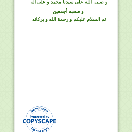
و
صلى
الله
على سيدنا محمد و على أله
و صحبه أجمعين
ثم السلام عليكم و رحمة الله و بركاته