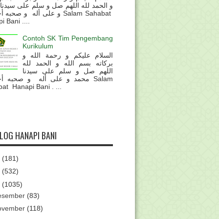
و الحمد لله اللهم صل و سلم على سيدنا
و على أله و صحب Salam Sahabat
 Bani ....
Contoh SK Tim Pengembang
Kurikulum
السلام عليكم و رحمة الله و
بركاته بسم الله و الحمد لله
اللهم صل و سلم على سيدنا
محمد و على أله و صحبه أ Salam
at Hanapi Bani . ...
BLOG HANAPI BANI
6
(181)
5
(532)
4
(1035)
esember
(83)
ovember
(118)