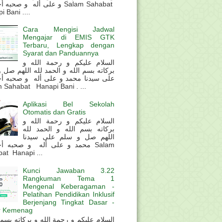
و على أله و صحب Salam Sahabat
 Bani ....
Cara Mengisi Jadwal
Mengajar di EMIS GTK
Terbaru, Lengkap dengan
Syarat dan Panduannya
السلام عليكم و رحمة الله و
بركاته بسم الله و الحمد لله اللهم صل 
على سيدنا محمد و على أله و صحبه أ
 Sahabat Hanapi Bani . ...
Aplikasi Bel Sekolah
Otomatis dan Gratis
السلام عليكم و رحمة الله و
بركاته بسم الله و الحمد لله
اللهم صل و سلم على سيدنا
محمد و على أله و صحبه أ Salam
at Hanapi ...
Kunci Jawaban 3.22
Rangkuman Tema 1
Mengenal Keberagaman -
Pelatihan Pendidikan Inklusif
Berjenjang Tingkat Dasar -
r Kemenag