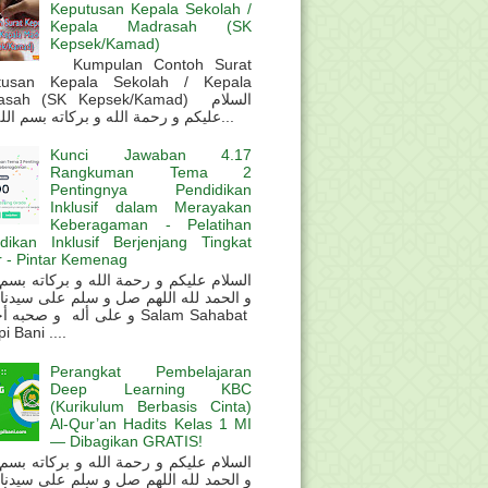
Keputusan Kepala Sekolah /
Kepala Madrasah (SK
Kepsek/Kamad)
Kumpulan Contoh Surat
tusan Kepala Sekolah / Kepala
sah (SK Kepsek/Kamad) السلام
عليكم و رحمة الله و بركاته بسم الله و ال...
Kunci Jawaban 4.17
Rangkuman Tema 2
Pentingnya Pendidikan
Inklusif dalam Merayakan
Keberagaman - Pelatihan
dikan Inklusif Berjenjang Tingkat
 - Pintar Kemenag
و الحمد لله اللهم صل و سلم على سيدنا
و على أله و صحب Salam Sahabat
 Bani ....
Perangkat Pembelajaran
Deep Learning KBC
(Kurikulum Berbasis Cinta)
Al-Qur’an Hadits Kelas 1 MI
— Dibagikan GRATIS!
و الحمد لله اللهم صل و سلم على سيدنا