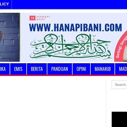
LICY
IKA
EMIS
BERITA
PANDUAN
OPINI
MANAKIB
MAD