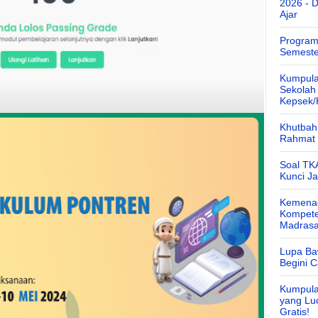
2026 - 
Ajar
Program
Semeste
Kumpula
Sekolah
Kepsek
Khutbah 
Rahmat 
Soal TK
Kunci J
Kemenag
Kompete
Madras
Lupa Ba
Begini 
Kumpula
yang Lu
Gratis!