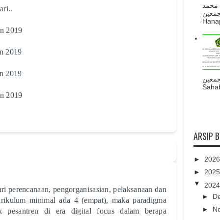
 محمد
ri..
ه أجمعين
Hanapi
un 2019
un 2019
un 2019
جمعين
Sahab
un 2019
ARSIP 
►
202
►
202
▼
202
ari perencanaan, pengorganisasian, pelaksanaan dan
►
D
ikulum minimal ada 4 (empat), maka paradigma
►
N
 pesantren di era digital focus dalam berapa