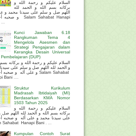
السلام عليكم و رحمة الله و
بركاته بسم الله و الحمد لله
اللهم صل و سلم على سيدنا محمد و عل
و  Salam Sahabat Hanapi
...
Kunci Jawaban 6.18
Rangkuman Tema 4
Mengelola Asesmen dan
Strategi Pengajaran dalam
Kerangka Desain Universal
 Pembelajaran (DUP)
و الحمد لله اللهم صل و سلم على سيدنا
و على أله و صحب Salam Sahabat
 Bani ....
Struktur Kurikulum
Madrasah Ibtidaiyah (MI)
Berdasarkan KMA Nomor
1503 Tahun 2025
السلام عليكم و رحمة الله و
بركاته بسم الله و الحمد لله اللهم صل 
على سيدنا محمد و على أله و صحبه أ
 Sahabat Hanapi Bani . ...
Kumpulan Contoh Surat