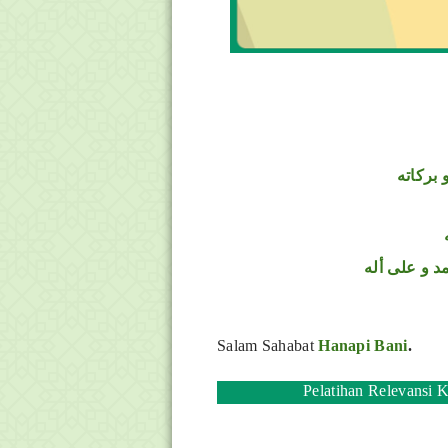
 بركاته
د و على أله
Salam Sahabat
Hanapi Bani
.
Pelatihan Relevansi 