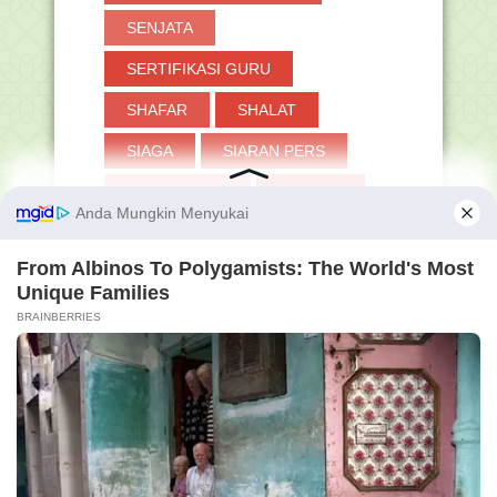
SENJATA
SERTIFIKASI GURU
SHAFAR
SHALAT
SIAGA
SIARAN PERS
SIBOSPINTAR
SILABUS
SIMPATIKA
SIMPEG
SIMSARPRAS
SISPENA
SKB
SKI
SKP
SMA
SMP
SOAL
STS
SURAT EDARAN
SYA'BAN
SYAIR
SYAWAL
TANYA-JAWAB