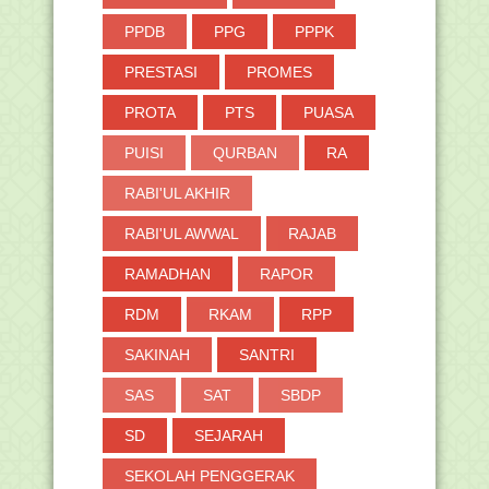
PPDB
PPG
PPPK
PRESTASI
PROMES
PROTA
PTS
PUASA
PUISI
QURBAN
RA
RABI'UL AKHIR
RABI'UL AWWAL
RAJAB
RAMADHAN
RAPOR
RDM
RKAM
RPP
SAKINAH
SANTRI
SAS
SAT
SBDP
SD
SEJARAH
SEKOLAH PENGGERAK