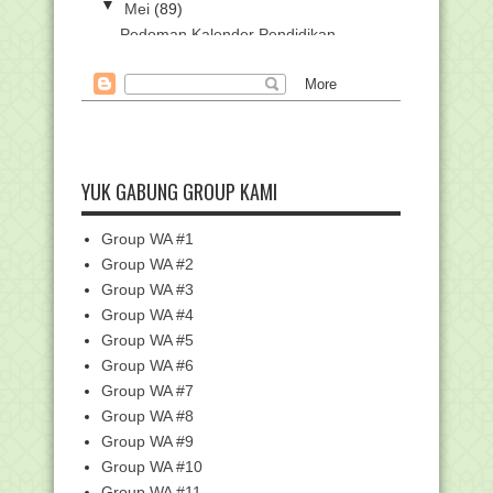
▼
Mei
(89)
Pedoman Kalender Pendidikan
Madrasah Tahun Ajaran ...
Pendaftaran Implementasi Kurikulum
Merdeka pada Ma...
Panduan Olimpiade Bahasa Arab Tahun
2024
Pemutakhiran Data EMIS Semester
YUK GABUNG GROUP KAMI
Genap TP/TA 2023/2024
Pidato Upacara Peringatan Hari Lahir
Group WA #1
Pancasila Tah...
Group WA #2
Pedoman Penyelenggaraan Upacara
Bendera Peringatan...
Group WA #3
Group WA #4
Tema dan Logo Harlah Pancasila Tahun
2024
Group WA #5
Pedoman Harlah Pancasila 2024, SE
Group WA #6
No.1 Tahun 2024
Group WA #7
Pedoman Harlah Pancasila 2024 bagi
Group WA #8
Kemenag, SE No....
Group WA #9
Itjen Raih Penghargaan Terbaik I
Group WA #10
Pengadaan CASN 2023
Group WA #11