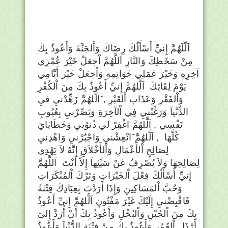
اَلّلَهُمَّ إِنيِّ أَسْأَلُكَ رِضَاكَ وَاْلجَنَّةَ وَأَعُوذُ بِكَ
مِنْ سَخَطِكَ وَالنَّارِ اَللَّهُمَّ اْجعَلْ خَيْرَ عُمْرِي
آخِرِهِ وَخَيْرَ عَمَلِي خَوَاتِمِهِ وَاْجعَلْ خَيْرَ أَيَّامِي
يَوْمَ لِقَائِكَ اَلَّلهُمَّ إِنيِّ أَعُوذُ بِكَ مِنَ اْلكُفْرِ
وَاْلفَقْرِ وَعَذَابِ اْلقَبْرِ , َالَّلهُمَّ زَهِّدْنيِ فيِ
الدُّنْياَ وَرَغِّبْنيِ فِي اْلآخِرَةِ وَبَصِّرْنيِ بِعُيُوبِ
نَفْسِي , اَلَّلهُمَّ اغْفِرْ ليِ ذُنوُبيِ وَخَطَايَايَ
كُلَّهَا , اَلَّلهُمَّ َانْعِشْنيِ وَاجْبُرْنيِ وَاهْدِنيِ
لِصَالِحِ اْلأَعْمَالِ وَاْلأَخْلاَقِ إِنَّهُ لاَ يَهْدِي
لِصَالِحِهَا وَلاَ يُصْرِفُ عَنْ سَيِّئِهاَ إِلاَّ أَنْتَ اَللَّهُمَّ
إِنيِّ أَسْأَلُكَ فِعْلَ اْلخَيْرَاتِ وَتَرْكَ اْلمُنْكَرَاتِ
وَحُبَّ اْلمَسَاكِينِ وَإِذَا أَرَدْتَ بِعِبَادِكَ فِتْنَةً
فَاقْبِضْنيِ إِلَيْكَ غَيْرَ مَفْتُونٍ اَلَّلهُمَّ إِنيِّ أَعُوذُ
بِكَ مِنَ اْلجُبْنِ وَاْلبُخْلِ وَأَعُوذُ بِكَ أَنْ أُرَدَّ إِلىَ
أَرْذَلِ اْلعُمُرِ وَأَعُوذُ بِكَ مِنْ فِتْنَةِ الدُّنْياَ وَأَعُوذُ