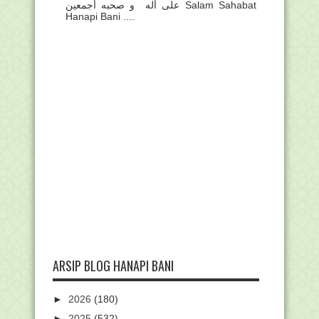
على أله و صحبه أجمعين Salam Sahabat
Hanapi Bani ....
ARSIP BLOG HANAPI BANI
►
2026
(180)
►
2025
(532)