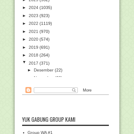
►
2024
(1035)
►
2023
(923)
►
2022
(1119)
►
2021
(970)
►
2020
(574)
►
2019
(691)
►
2018
(264)
▼
2017
(371)
►
Desember
(22)
►
November
(28)
►
Oktober
(61)
►
September
(70)
▼
Agustus
(77)
Daftar Dokumen Penunjang Ajuan
Calon Peserta Serti...
YUK GABUNG GROUP KAMI
Hewan Buas tak Mau Makan Daging
Keturunan Rasulullah
Group WA #1
Contoh Teks Khotbah Idhul Adha 1438