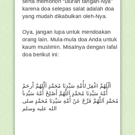
serta memohon “uluran tangan-Nya”
karena doa selepas salat adalah doa
yang mudah dikabulkan oleh-Nya.
Oya, jangan lupa untuk mendoakan
orang lain. Mula-mula doa Anda untuk
kaum muslimin. Misalnya dengan lafal
doa berikut ini:
اَلّلَهُمَّ اغْفِرْ ِلأُمَّةِ سَيِّدِنَا مُحَمَّدٍ اَلَّلهُمَّ اْرحَمْ
أُمَّةَ سَيِّدِنَا مُحَمَّدٍ اَللَّهُمَّ أَصْلِحْ أُمَّةَ سَيِّدِناَ
مُحَمَّدٍ اَللَّهُمَّ فَرِّجْ عَنْ أُمَّةِ سَيِّدِنَا مُحَمَّدٍ صلى
الله عليه وسلم