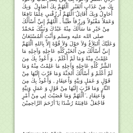
بِكَ مِنْ عَذَابِ اْلقَبْرِ اَلَّلهُمَّ بِكَ أُصَاوِلُ وَبِكَ
أُحَاوِلُ وَبِكَ أُقَاتِلُ َالَّلهُمَّ اْرزُقْنيِ عِلْمًا نَافِعًا
وَعَمَلاً مَقْبُولاً وَرِزْقاً طَيِّباً , اَلَّلهُمَّ إِنيِّ أَسْأَلُكَ
مِنْ خَيْرِ مَا سَأَلَكَ مِنْهُ عَبْدُكَ وَنَبِيُّكَ مُحَمَّدٌ
صلى الله عليه وسلم وَأَنْتَ اْلمُسْتَعَانُ
وَعَلَيْكَ اْلبَلاَغُ وَلاَ حَوْلَ وَلاَ قُوَّةَ إِلاَّ بِاللهِ اَلَّلهُمَّ
إِنيِّ أَسْأَلُكَ مِنَ اْلخَيْرِكُلِّهِ عَاجِلِهِ وَآجِلِهِ مَا
عَلِمْتُ مِنْهُ وَمَا لَمْ أَعْلَمْ , وَ أَعُوذُ بِكَ مِنَ
الشَّرِّ كُلِّهِ عَاجِلِهِ وَآجِلِهِ مَا عَلِمْتُ مِنْهُ وَمَا
لَمْ أَعْلَمْ وَ أَسْأَلُكَ اْلجَنَّةَ وَمَا قَرَّبَ إِلَيْهَا مِنْ
قَوْلٍ وَ عَمَلٍ وَنِيَّةٍ وَاْعتِقَادٍ , وَأَعُوذُ بِكَ مِنَ
النَّارِ وَمَا قَرَّبَ إِلَيْهَا مِنْ قَوْلٍ وَ عَمَلٍ وَنِيَّةٍ
وَاْعتِقَادٍ , َألَّلهُمَّ وَمَا قَضَيْتَ لِي مِنْ أَمْرٍ
فَاجْعَلْ عَاقِبَتَهُ رُشْدًا يَا َأرْحَمَ الرَّاحِمِيْنَ