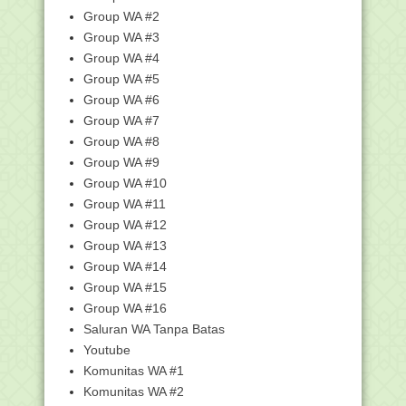
H
Group WA #2
Group WA #3
IMPLEMENTASI SIMPATIKA (Program
Sertifikasi Guru d...
Group WA #4
Pemilihan LPTK Peserta Sertifikasi
Group WA #5
Berdasarkan Rayon
Group WA #6
Berkas Sertifikasi yang Akan diperiksa
Group WA #7
oleh Admin...
Group WA #8
Apa saja yang Mesti disiapkan saat
Group WA #9
Verifikasi Sert...
Group WA #10
Proses Verifikasi Berkas Calon Peserta
Group WA #11
Sertifikasi...
Group WA #12
Manakib Al-Imam Al-Quthb Al-Habib Abu
Group WA #13
Bakar Bin Mu...
Group WA #14
Hukum Suami Minum Air Susu Isteri
Group WA #15
Islamikah Sorban Ulama Indonesia?
Group WA #16
atau Malahan Mir...
Saluran WA Tanpa Batas
Amalan agar Anak Sepanjang Hidup
Bebas dari Zina
Youtube
Komunitas WA #1
Cara Pasang Popup Like Facebook di
Blog
Komunitas WA #2