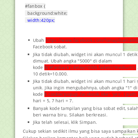
#fanbox {

  background:white;

width:420px;
 height:270px;
  position:absolute;

Ubah
https://www.facebook.com/hanapibanial
  top:58%;

Facebook sobat.
  left:63%;

Jika tidak diubah, widget ini akan muncul 1 deti
  margin:-220px 0 0 -375px;

dimuat. Ubah angka "5000
" di dalam
  -webkit-box-shadow: inset 0 0 50px 0 #939393;

kode
$('#fanback').delay(1000).fadeIn('medium');
  -moz-box-shadow: inset 0 0 50px 0 #939393;

10 detik=10.000.
  box-shadow: inset 0 0 50px 0 #939393;

Jika tidak diubah, widget ini akan muncul 1 hari
  -webkit-border-radius: 5px;

unik. Jika ingin mengubahnya, ubah angka "1" d
  -moz-border-radius: 5px;

kode
$.cookie('popup_facebook_like', 'yes', { path: '
  border-radius: 5px;

hari = 5, 7 hari = 7.
  margin: -220px 0 0 -375px;

Banyak kode tampilan yang bisa sobat edit, sal
}

beri warna biru. Silakan berkreasi.
Jika telah selesai, klik Simpan.
#fanclose {

Cukup sekian sedikit ilmu yang bisa saya sampaikan 
  float:right;
