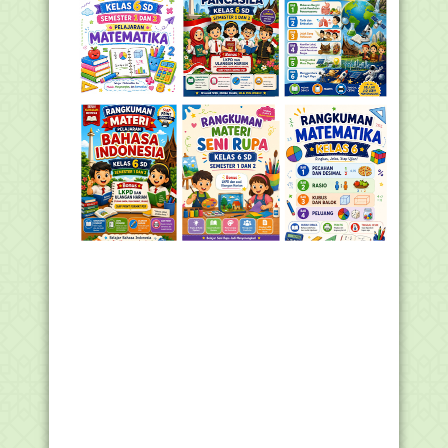
<script type='text/javascript'>

jQuery(document).ready(function($){

  if($.cookie('popup_facebook_like') != 'yes'){

$('#fanback').delay(5000).fadeIn('medium');
    $('#fanclose, #fan-exit').click(function(){

      $('#fanback').stop().fadeOut('medium');

    });

  }

$.cookie('popup_facebook_like', 'yes', { path: '/', expir
});

</script>

<div id='fanback'>

  <div id='fan-exit'></div>

\

  <div id='fanbox'>

\

   <div id='fanclose'></div>

   <div class='remove-borda'></div>

   <iframe allowtransparency='true' frameborder='0'