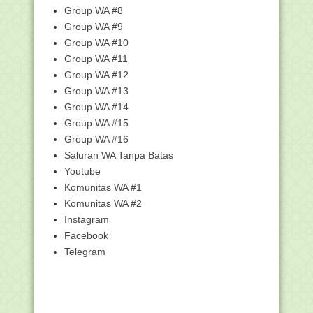
oleh Admin...
Group WA #8
Apa saja yang Mesti disiapkan saat
Group WA #9
Verifikasi Sert...
Group WA #10
Proses Verifikasi Berkas Calon Peserta
Group WA #11
Sertifikasi...
Group WA #12
Manakib Al-Imam Al-Quthb Al-Habib Abu
Group WA #13
Bakar Bin Mu...
Group WA #14
Hukum Suami Minum Air Susu Isteri
Group WA #15
Islamikah Sorban Ulama Indonesia?
Group WA #16
atau Malahan Mir...
Saluran WA Tanpa Batas
Amalan agar Anak Sepanjang Hidup
Bebas dari Zina
Youtube
Komunitas WA #1
Cara Pasang Popup Like Facebook di
Blog
Komunitas WA #2
Diapakankah Al-Qur’an yang Sudah
Instagram
Rusak???
Facebook
7 Perbuatan Istri yang Melambangkan
Telegram
Bukan Lagi Seo...
7 Amalan Dahsyat Di Hari Jumat
Persyaratan Rekrutmen Pendamping
Profesional Desa ...