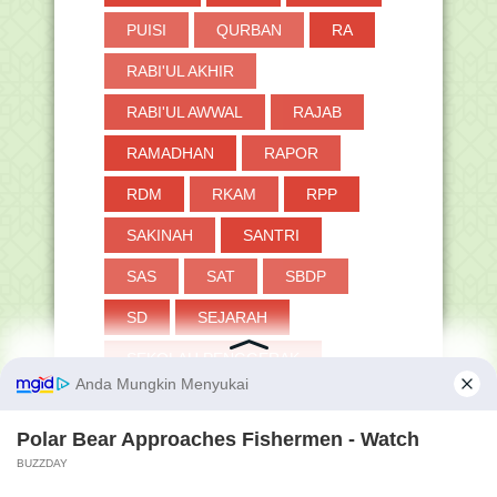
PUISI
QURBAN
RA
RABI'UL AKHIR
RABI'UL AWWAL
RAJAB
RAMADHAN
RAPOR
RDM
RKAM
RPP
SAKINAH
SANTRI
SAS
SAT
SBDP
SD
SEJARAH
SEKOLAH PENGGERAK
SENJATA
SERTIFIKASI GURU
SHAFAR
SHALAT