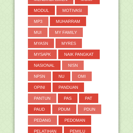
MODUL
MOTIVASI
MP3
MUHARRAM
MUI
MY FAMILY
MYASN
MYRES
MYSAPK
NAIK PANGKAT
NASIONAL
NISN
NPSN
NU
OMI
OPINI
PANDUAN
PANTUN
PAS
PAT
PAUD
PDUM
PDUN
PEDANG
PEDOMAN
PELATIHAN
PEMILU