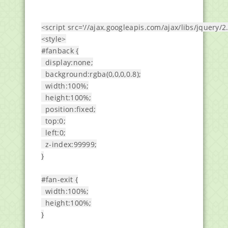
<script src='//ajax.googleapis.com/ajax/libs/jquery/2.
<style>

#fanback {

  display:none;

  background:rgba(0,0,0,0.8);

  width:100%;

  height:100%;

  position:fixed;

  top:0;

  left:0;

  z-index:99999;

}

#fan-exit {

  width:100%;

  height:100%;

}
