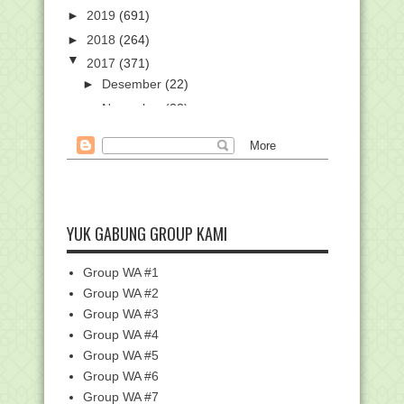
►
2019
(691)
►
2018
(264)
▼
2017
(371)
►
Desember
(22)
►
November
(28)
►
Oktober
(61)
►
September
(70)
▼
Agustus
(77)
Daftar Dokumen Penunjang Ajuan
Calon Peserta Serti...
YUK GABUNG GROUP KAMI
Hewan Buas tak Mau Makan Daging
Keturunan Rasulullah
Group WA #1
Contoh Teks Khotbah Idhul Adha 1438
H
Group WA #2
Group WA #3
IMPLEMENTASI SIMPATIKA (Program
Sertifikasi Guru d...
Group WA #4
Pemilihan LPTK Peserta Sertifikasi
Group WA #5
Berdasarkan Rayon
Group WA #6
Berkas Sertifikasi yang Akan diperiksa
Group WA #7