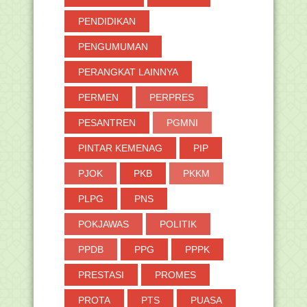
PENDIDIKAN
PENGUMUMAN
PERANGKAT LAINNYA
PERMEN
PERPRES
PESANTREN
PGMNI
PINTAR KEMENAG
PIP
PJOK
PKB
PKKM
PLPG
PNS
POKJAWAS
POLITIK
PPDB
PPG
PPPK
PRESTASI
PROMES
PROTA
PTS
PUASA