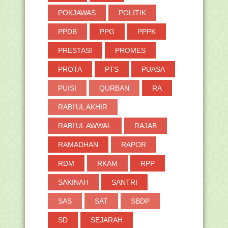
POKJAWAS
POLITIK
PPDB
PPG
PPPK
PRESTASI
PROMES
PROTA
PTS
PUASA
PUISI
QURBAN
RA
RABI'UL AKHIR
RABI'UL AWWAL
RAJAB
RAMADHAN
RAPOR
RDM
RKAM
RPP
SAKINAH
SANTRI
SAS
SAT
SBDP
SD
SEJARAH