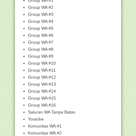
Group WA #1
Februari
(76)
Group WA #2
Di Hadapan Nahdhiyyin, Presiden Ajak
Indonesia Bel...
Group WA #3
Penawaran Beasiswa Dari Kuwait
Group WA #4
National Comission ...
Group WA #5
Apapun Sekolahnya, yang Penting
Group WA #6
Orang Tuanya
Group WA #7
Kemenag Sebut Agama Yahudi di
Group WA #8
Indonesia Dilindungi...
Group WA #9
Kemenag Terbitkan Fikih Ibadah Braille
Group WA #10
untuk Disab...
Group WA #11
Dua Siswa MAN Kapuas Juara Panahan
Group WA #12
Nasional
Group WA #13
NIK e-KTP TKA China Masuk DPT, KPU
Cianjur Akui Sa...
Group WA #14
Group WA #15
CPNS Kemenag dalam Proses
Konsinyasi Usul NIP
Group WA #16
Jaga Pandanganmu Diluar Agar Istrimu
Saluran WA Tanpa Batas
Terlihat Cantik
Youtube
Kisah Penyandang Tuna Daksa Jemput
Komunitas WA #1
Asa Jadi Abdi N...
Komunitas WA #2