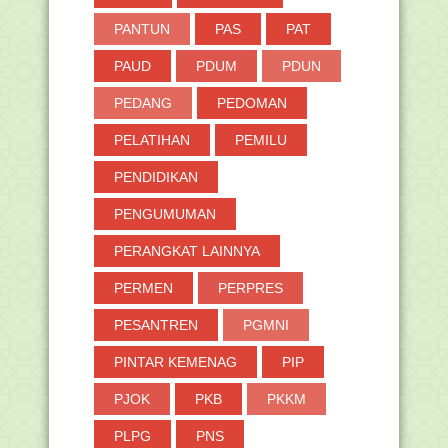
PANTUN
PAS
PAT
PAUD
PDUM
PDUN
PEDANG
PEDOMAN
PELATIHAN
PEMILU
PENDIDIKAN
PENGUMUMAN
PERANGKAT LAINNYA
PERMEN
PERPRES
PESANTREN
PGMNI
PINTAR KEMENAG
PIP
PJOK
PKB
PKKM
PLPG
PNS