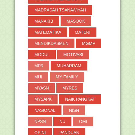
►
2018
MADRASAH TSANAWIYAH
(264)
►
2017
(371)
MANAKIB
MASOOK
►
2016
(2)
MATEMATIKA
MATERI
MENDIKDASMEN
MGMP
MODUL
MOTIVASI
MP3
MUHARRAM
MUI
MY FAMILY
MYASN
MYRES
MYSAPK
NAIK PANGKAT
NASIONAL
NISN
NPSN
NU
OMI
OPINI
PANDUAN