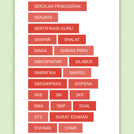
SEKOLAH PENGGERAK
SENJATA
SERTIFIKASI GURU
SHAFAR
SHALAT
SIAGA
SIARAN PERS
SIBOSPINTAR
SILABUS
SIMPATIKA
SIMPEG
SIMSARPRAS
SISPENA
SKB
SKI
SKP
SMA
SMP
SOAL
STS
SURAT EDARAN
SYA'BAN
SYAIR