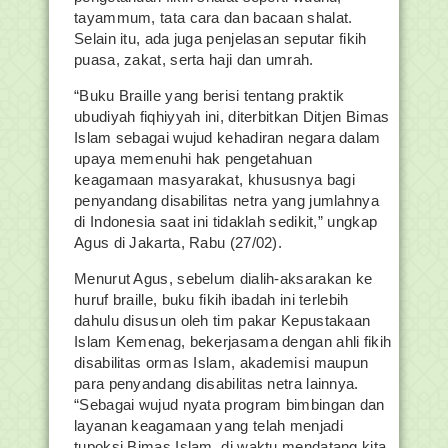
tayammum, tata cara dan bacaan shalat.
Selain itu, ada juga penjelasan seputar fikih
puasa, zakat, serta haji dan umrah.
“Buku Braille yang berisi tentang praktik
ubudiyah fiqhiyyah ini, diterbitkan Ditjen Bimas
Islam sebagai wujud kehadiran negara dalam
upaya memenuhi hak pengetahuan
keagamaan masyarakat, khususnya bagi
penyandang disabilitas netra yang jumlahnya
di Indonesia saat ini tidaklah sedikit,” ungkap
Agus di Jakarta, Rabu (27/02).
Menurut Agus, sebelum dialih-aksarakan ke
huruf braille, buku fikih ibadah ini terlebih
dahulu disusun oleh tim pakar Kepustakaan
Islam Kemenag, bekerjasama dengan ahli fikih
disabilitas ormas Islam, akademisi maupun
para penyandang disabilitas netra lainnya.
“Sebagai wujud nyata program bimbingan dan
layanan keagamaan yang telah menjadi
tupoksi Bimas Islam, di waktu mendatang kita