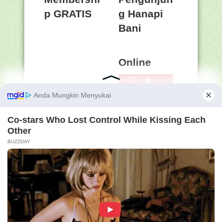
p GRATIS
g Hanapi
Bani
Online
8
Penelusuran Semua Isi
Blog (Masukkan Kata