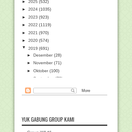
►
2025
(532)
►
2024
(1035)
►
2023
(923)
►
2022
(1119)
►
2021
(970)
►
2020
(574)
▼
2019
(691)
►
Desember
(28)
►
November
(71)
►
Oktober
(100)
►
September
(78)
►
Agustus
(54)
►
Juli
(42)
►
Juni
(27)
►
Mei
(47)
►
April
(39)
YUK GABUNG GROUP KAMI
►
Maret
(62)
▼