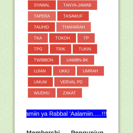
SYAWAL
TANYA-JAWAB
TAPERA
TASAWUF
TAUHID
THAHARAH
TKA
TOKOH
TP
TPG
TRIK
TUKIN
TWIBBON
UAMBN-BK
UJIAN
UKKJ
UMRAH
UMUM
VERVAL PD
WUDHU
ZAKAT
 ya Rabbal 'Aalamiin.....!!!
Membershi
Pengunjun