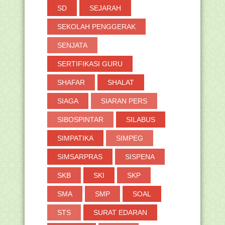
SD
SEJARAH
SEKOLAH PENGGERAK
SENJATA
SERTIFIKASI GURU
SHAFAR
SHALAT
SIAGA
SIARAN PERS
SIBOSPINTAR
SILABUS
SIMPATIKA
SIMPEG
SIMSARPRAS
SISPENA
SKB
SKI
SKP
SMA
SMP
SOAL
STS
SURAT EDARAN