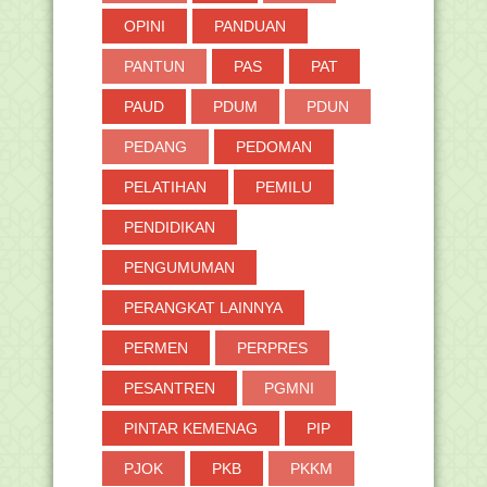
OPINI
PANDUAN
PANTUN
PAS
PAT
PAUD
PDUM
PDUN
PEDANG
PEDOMAN
PELATIHAN
PEMILU
PENDIDIKAN
PENGUMUMAN
PERANGKAT LAINNYA
PERMEN
PERPRES
PESANTREN
PGMNI
PINTAR KEMENAG
PIP
PJOK
PKB
PKKM