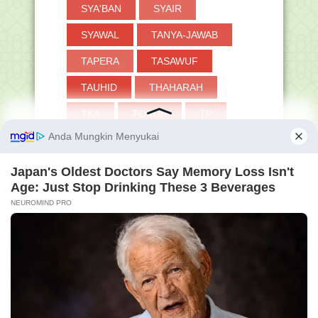
SYA'BAN
SYAIR
SYAWAL
TANYA-JAWAB
TAPERA
TASAWUF
TAUHID
THAHARAH
TKA
TOKOH
TP
TPG
TRIK
TUKIN
TWIBBON
UAMBN-BK
UJIAN
UKKJ
UMRAH
UMUM
VERVAL PD
WUDHU
ZAKAT
'at baik di dunia maupun di akhirat. Aamiin ya Ra