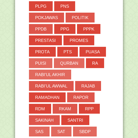
PLPG
PNS
POKJAWAS
POLITIK
PPDB
PPG
PPPK
PRESTASI
PROMES
PROTA
PTS
PUASA
PUISI
QURBAN
RA
RABI'UL AKHIR
RABI'UL AWWAL
RAJAB
RAMADHAN
RAPOR
RDM
RKAM
RPP
SAKINAH
SANTRI
SAS
SAT
SBDP