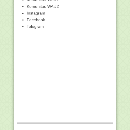
Asa Jadi Abdi N...
Komunitas WA #2
Perjuangan Siswa Madrasah Lintasi
Instagram
Sungai Tamiang D...
Facebook
Memiliki Isteri Galak, Cobaan Para Wali
Telegram
Mengenal Fenomena Suicide
Obsession yang Mulai Marak
Hayati Syafri Diberhentikan dari ASN
Karena Sering...
Ketentuan Passing Grade Seleksi
Kompetensi P3K 2019
Ayo Buruan Daftar di MAN Insan
Cendekia Tanah Laut...
BKN: 9.642 Guru Eks K2 Kemenag Tak
Bisa Ikut Tes P...
Seleksi PPPK Kemenag Tahap I Ditunda
Amuntai : Luka-luka Akibat Ditabrak
Mantan Suami
Madrasah Ini Nyaris Roboh Meski
Berada di Tengah Kota
MENDIKBUD: Tahun 2020 Menjadi
Batas Akhir Guru Mel...