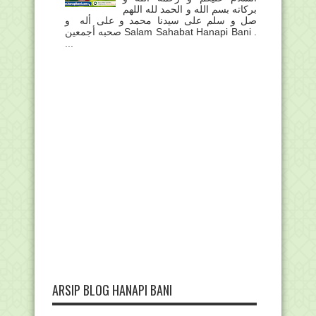
بركاته بسم الله و الحمد لله اللهم
صل و سلم على سيدنا محمد و على أله و
صحبه أجمعين Salam Sahabat Hanapi Bani .
...
ARSIP BLOG HANAPI BANI