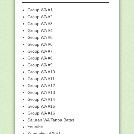
►
Maret
(62)
▼
Group WA #1
Februari
(76)
Group WA #2
Di Hadapan Nahdhiyyin, Presiden Ajak
Indonesia Bel...
Group WA #3
Penawaran Beasiswa Dari Kuwait
Group WA #4
National Comission ...
Group WA #5
Apapun Sekolahnya, yang Penting
Group WA #6
Orang Tuanya
Group WA #7
Kemenag Sebut Agama Yahudi di
Group WA #8
Indonesia Dilindungi...
Group WA #9
Kemenag Terbitkan Fikih Ibadah Braille
Group WA #10
untuk Disab...
Group WA #11
Dua Siswa MAN Kapuas Juara Panahan
Group WA #12
Nasional
Group WA #13
NIK e-KTP TKA China Masuk DPT, KPU
Cianjur Akui Sa...
Group WA #14
Group WA #15
CPNS Kemenag dalam Proses
Konsinyasi Usul NIP
Group WA #16
Jaga Pandanganmu Diluar Agar Istrimu
Saluran WA Tanpa Batas
Terlihat Cantik
Youtube
Kisah Penyandang Tuna Daksa Jemput
Komunitas WA #1