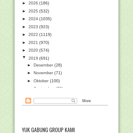
►
2026
(186)
►
2025
(532)
►
2024
(1035)
►
2023
(923)
►
2022
(1119)
►
2021
(970)
►
2020
(574)
▼
2019
(691)
►
Desember
(28)
►
November
(71)
►
Oktober
(100)
►
September
(78)
►
Agustus
(54)
►
Juli
(42)
►
Juni
(27)
►
Mei
(47)
►
April
(39)
YUK GABUNG GROUP KAMI