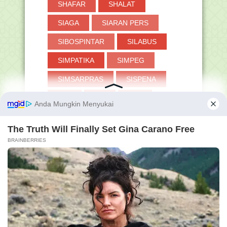
SHAFAR
SHALAT
SIAGA
SIARAN PERS
SIBOSPINTAR
SILABUS
SIMPATIKA
SIMPEG
SIMSARPRAS
SISPENA
SKB
SKI
SKP
SMA
SMP
SOAL
STS
SURAT EDARAN
SYA'BAN
SYAIR
SYAWAL
TANYA-JAWAB
TAPERA
TASAWUF
TAUHID
THAHARAH