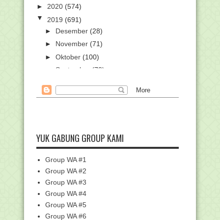
►
2020
(574)
▼
2019
(691)
►
Desember
(28)
►
November
(71)
►
Oktober
(100)
►
September
(78)
►
Agustus
(54)
►
Juli
(42)
►
Juni
(27)
▼
Mei
(47)
Pengumuman Peserta PPG PAI 2019
YUK GABUNG GROUP KAMI
Seluruh Indonesia
SMPIT Ihsanul Amal Alabio Kembali
Group WA #1
Raih Nilai Ujian...
Group WA #2
Sidang Isbat Awal Syawal 1440H
Group WA #3
Digelar 3 Juni, Ber...
Group WA #4
Mahasiswa IAIN Kudus Raih
Penghargaan pada Liputan...
Group WA #5
Group WA #6
MANAQIB KH. HAMDAN KHALID