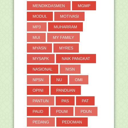
MENDIKDASMEN
MGMP
MODUL
MOTIVASI
MP3
MUHARRAM
MUI
MY FAMILY
MYASN
MYRES
MYSAPK
NAIK PANGKAT
NASIONAL
NISN
NPSN
NU
OMI
OPINI
PANDUAN
PANTUN
PAS
PAT
PAUD
PDUM
PDUN
PEDANG
PEDOMAN