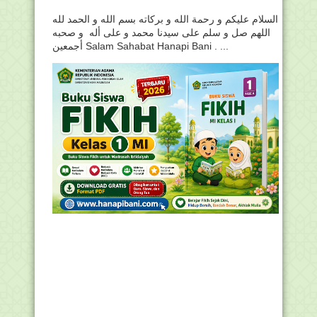
السلام عليكم و رحمة الله و بركاته بسم الله و الحمد لله
اللهم صل و سلم على سيدنا محمد و على أله و صحبه
أجمعين Salam Sahabat Hanapi Bani . ...