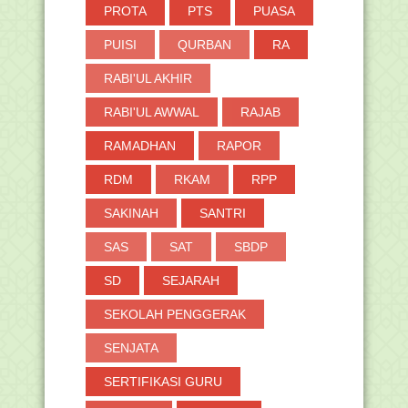
PROTA
PTS
PUASA
PUISI
QURBAN
RA
RABI'UL AKHIR
RABI'UL AWWAL
RAJAB
RAMADHAN
RAPOR
RDM
RKAM
RPP
SAKINAH
SANTRI
SAS
SAT
SBDP
SD
SEJARAH
SEKOLAH PENGGERAK
SENJATA
SERTIFIKASI GURU