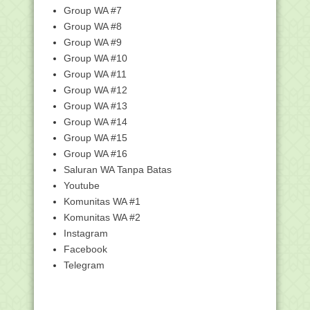
Group WA #7
Kemenag-Kemenristekdikti
Tandatangani Pakta Integr...
Group WA #8
Group WA #9
Kemenag Serahkan 1.159 SK CPNS
untuk Penempatan di...
Group WA #10
Sekjen Kemenag Serahkan SK CPNS
Group WA #11
2018
Group WA #12
Qari Indonesia Juara MTQ Internasional
Group WA #13
di Turki
Group WA #14
Matahari Melintas di atas Kabah pada
Group WA #15
27 dan 28 Mei...
Group WA #16
Kemenag: Dana Zakat Tidak Masuk
Saluran WA Tanpa Batas
Dalam Sistem Keuan...
Youtube
Kemenag Umumkan Hasil Seleksi Akhir
Komunitas WA #1
CPNS Tahap II
Komunitas WA #2
Bertahap, Penyerahan SK CPNS
Kemenag Terus Berjalan
Instagram
Facebook
Kemenag Terbitkan Sembilan Juknis
Perkuat Raudlatu...
Telegram
Daun Sengon dan Cabai Antarkan
Siswa MTsN Kediri i...
Ratusan Ribu Guru Madrasah Ikuti