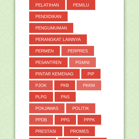
PELATIHAN
PEMILU
PENDIDIKAN
PENGUMUMAN
PERANGKAT LAINNYA
PERMEN
PERPRES
PESANTREN
PGMNI
PINTAR KEMENAG
PIP
PJOK
PKB
PKKM
PLPG
PNS
POKJAWAS
POLITIK
PPDB
PPG
PPPK
PRESTASI
PROMES