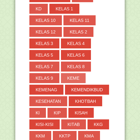
KD
KELAS 1
KELAS 10
KELAS 11
KELAS 12
KELAS 2
KELAS 3
KELAS 4
KELAS 5
KELAS 6
KELAS 7
KELAS 8
KELAS 9
KEME
KEMENAG
KEMENDIKBUD
KESEHATAN
KHOTBAH
KI
KIP
KISAH
KISI-KISI
KITAB
KKG
KKM
KKTP
KMA