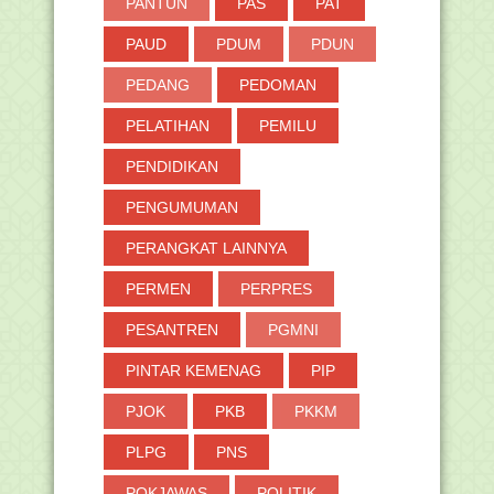
PANTUN
PAS
PAT
PAUD
PDUM
PDUN
PEDANG
PEDOMAN
PELATIHAN
PEMILU
PENDIDIKAN
PENGUMUMAN
PERANGKAT LAINNYA
PERMEN
PERPRES
PESANTREN
PGMNI
PINTAR KEMENAG
PIP
PJOK
PKB
PKKM
PLPG
PNS
POKJAWAS
POLITIK