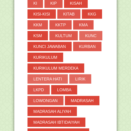
KI
KIP
KISAH
KISI-KISI
KITAB
KKG
KKM
KKTP
KMA
KSM
KULTUM
KUNC
KUNCI JAWABAN
KURBAN
KURIKULUM
KURIKULUM MERDEKA
LENTERA HATI
LIRIK
LKPD
LOMBA
LOWONGAN
MADRASAH
MADRASAH ALIYAH
MADRASAH IBTIDAIYAH