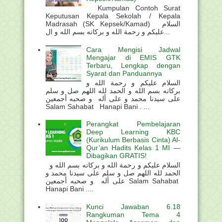
Kumpulan Contoh Surat
Keputusan Kepala Sekolah / Kepala
Madrasah (SK Kepsek/Kamad) السلام
عليكم و رحمة الله و بركاته بسم الله و ال...
Cara Mengisi Jadwal
Mengajar di EMIS GTK
Terbaru, Lengkap dengan
Syarat dan Panduannya
السلام عليكم و رحمة الله و
بركاته بسم الله و الحمد لله اللهم صل و سلم
على سيدنا محمد و على أله و صحبه أجمعين
Salam Sahabat Hanapi Bani . ...
Perangkat Pembelajaran
Deep Learning KBC
(Kurikulum Berbasis Cinta) Al-
Qur’an Hadits Kelas 1 MI —
Dibagikan GRATIS!
السلام عليكم و رحمة الله و بركاته بسم الله و
الحمد لله اللهم صل و سلم على سيدنا محمد و
على أله و صحبه أجمعين Salam Sahabat
Hanapi Bani ....
Kunci Jawaban 6.18
Rangkuman Tema 4