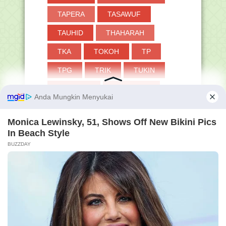
TAPERA
TASAWUF
TAUHID
THAHARAH
TKA
TOKOH
TP
TPG
TRIK
TUKIN
TWIBBON
UAMBN-BK
UJIAN
UKKJ
UMRAH
UMUM
VERVAL PD
WUDHU
ZAKAT
 terus berkembang serta berguna bagi semua orang.
Membershi
Pengunjun