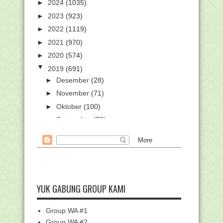
►
2024
(1035)
►
2023
(923)
►
2022
(1119)
►
2021
(970)
►
2020
(574)
▼
2019
(691)
►
Desember
(28)
►
November
(71)
►
Oktober
(100)
►
September
(78)
►
Agustus
(54)
►
Juli
(42)
►
Juni
(27)
▼
Mei
(47)
Pengumuman Peserta PPG PAI 2019
YUK GABUNG GROUP KAMI
Seluruh Indonesia
SMPIT Ihsanul Amal Alabio Kembali
Group WA #1
Raih Nilai Ujian...
Group WA #2