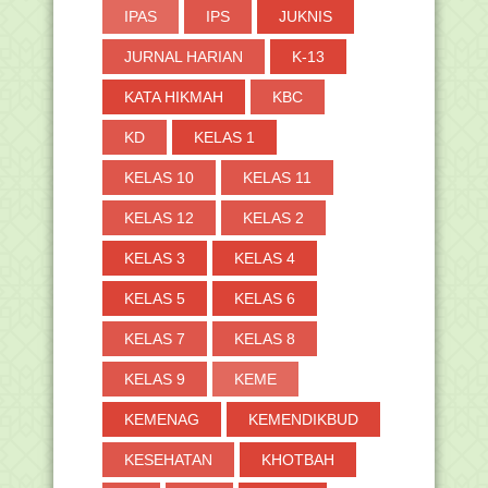
IPAS
IPS
JUKNIS
JURNAL HARIAN
K-13
KATA HIKMAH
KBC
KD
KELAS 1
KELAS 10
KELAS 11
KELAS 12
KELAS 2
KELAS 3
KELAS 4
KELAS 5
KELAS 6
KELAS 7
KELAS 8
KELAS 9
KEME
KEMENAG
KEMENDIKBUD
KESEHATAN
KHOTBAH