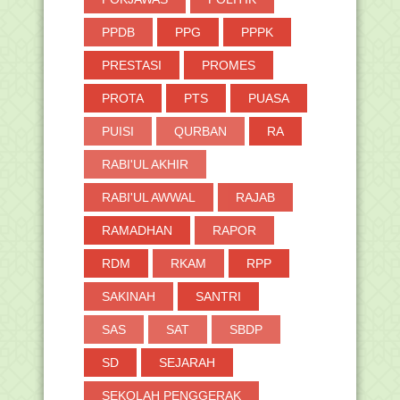
PPDB
PPG
PPPK
PRESTASI
PROMES
PROTA
PTS
PUASA
PUISI
QURBAN
RA
RABI'UL AKHIR
RABI'UL AWWAL
RAJAB
RAMADHAN
RAPOR
RDM
RKAM
RPP
SAKINAH
SANTRI
SAS
SAT
SBDP
SD
SEJARAH
SEKOLAH PENGGERAK