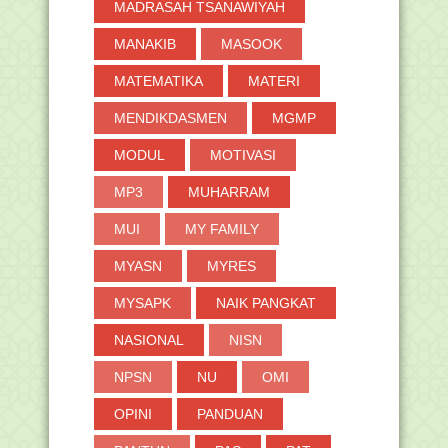
MADRASAH TSANAWIYAH
MANAKIB
MASOOK
MATEMATIKA
MATERI
MENDIKDASMEN
MGMP
MODUL
MOTIVASI
MP3
MUHARRAM
MUI
MY FAMILY
MYASN
MYRES
MYSAPK
NAIK PANGKAT
NASIONAL
NISN
NPSN
NU
OMI
OPINI
PANDUAN