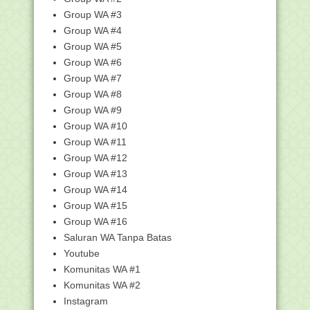
Sidang Isbat Awal Syawal 1440H
Group WA #3
Digelar 3 Juni, Ber...
Group WA #4
Mahasiswa IAIN Kudus Raih
Penghargaan pada Liputan...
Group WA #5
Group WA #6
MANAQIB KH. HAMDAN KHALID
Group WA #7
Kemenag-Kemenristekdikti
Tandatangani Pakta Integr...
Group WA #8
Group WA #9
Kemenag Serahkan 1.159 SK CPNS
untuk Penempatan di...
Group WA #10
Sekjen Kemenag Serahkan SK CPNS
Group WA #11
2018
Group WA #12
Qari Indonesia Juara MTQ Internasional
Group WA #13
di Turki
Group WA #14
Matahari Melintas di atas Kabah pada
Group WA #15
27 dan 28 Mei...
Group WA #16
Kemenag: Dana Zakat Tidak Masuk
Saluran WA Tanpa Batas
Dalam Sistem Keuan...
Youtube
Kemenag Umumkan Hasil Seleksi Akhir
Komunitas WA #1
CPNS Tahap II
Komunitas WA #2
Bertahap, Penyerahan SK CPNS
Kemenag Terus Berjalan
Instagram