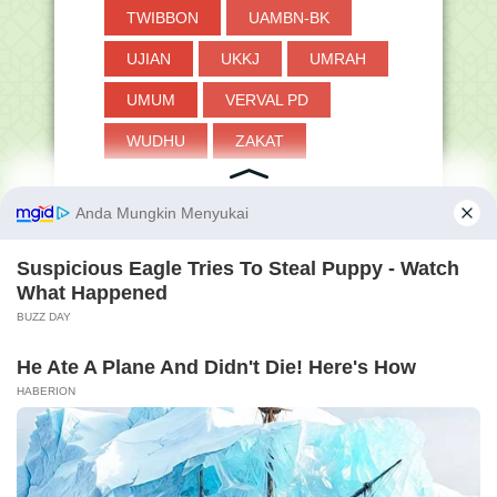
TWIBBON
UAMBN-BK
UJIAN
UKKJ
UMRAH
UMUM
VERVAL PD
WUDHU
ZAKAT
a'at baik di dunia maupun di akhirat. Aamiin ya R
Membershi
Pengunjun
p GRATIS
g Hanapi
Bani
56,030,31
5
Online