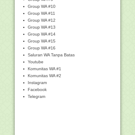
untuk Penempatan di...
Group WA #10
Sekjen Kemenag Serahkan SK CPNS
Group WA #11
2018
Group WA #12
Qari Indonesia Juara MTQ Internasional
Group WA #13
di Turki
Group WA #14
Matahari Melintas di atas Kabah pada
Group WA #15
27 dan 28 Mei...
Group WA #16
Kemenag: Dana Zakat Tidak Masuk
Saluran WA Tanpa Batas
Dalam Sistem Keuan...
Youtube
Kemenag Umumkan Hasil Seleksi Akhir
Komunitas WA #1
CPNS Tahap II
Komunitas WA #2
Bertahap, Penyerahan SK CPNS
Kemenag Terus Berjalan
Instagram
Facebook
Kemenag Terbitkan Sembilan Juknis
Perkuat Raudlatu...
Telegram
Daun Sengon dan Cabai Antarkan
Siswa MTsN Kediri i...
Ratusan Ribu Guru Madrasah Ikuti
Seleksi Akademik ...
Surat Pelaksanaan Seleksi Akademik
PPG dalam Jabat...