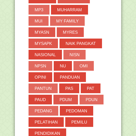
MP3
MUHARRAM
MUI
MY FAMILY
MYASN
MYRES
MYSAPK
NAIK PANGKAT
NASIONAL
NISN
NPSN
NU
OMI
OPINI
PANDUAN
PANTUN
PAS
PAT
PAUD
PDUM
PDUN
PEDANG
PEDOMAN
PELATIHAN
PEMILU
PENDIDIKAN