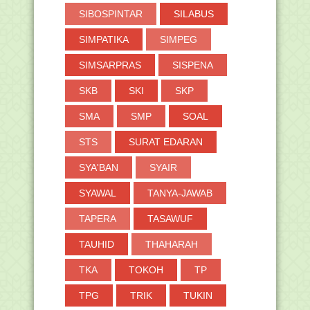
SIBOSPINTAR
SILABUS
SIMPATIKA
SIMPEG
SIMSARPRAS
SISPENA
SKB
SKI
SKP
SMA
SMP
SOAL
STS
SURAT EDARAN
SYA'BAN
SYAIR
SYAWAL
TANYA-JAWAB
TAPERA
TASAWUF
TAUHID
THAHARAH
TKA
TOKOH
TP
TPG
TRIK
TUKIN