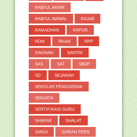
RABI'UL AKHIR
RABI'UL AWWAL
RAJAB
RAMADHAN
RAPOR
RDM
RKAM
RPP
SAKINAH
SANTRI
SAS
SAT
SBDP
SD
SEJARAH
SEKOLAH PENGGERAK
SENJATA
SERTIFIKASI GURU
SHAFAR
SHALAT
SIAGA
SIARAN PERS