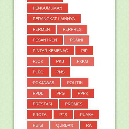
PENGUMUMAN
PERANGKAT LAINNYA
PERMEN
PERPRES
PESANTREN
PGMNI
PINTAR KEMENAG
PIP
PJOK
PKB
PKKM
PLPG
PNS
POKJAWAS
POLITIK
PPDB
PPG
PPPK
PRESTASI
PROMES
PROTA
PTS
PUASA
PUISI
QURBAN
RA