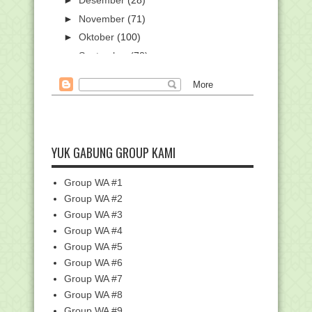
►
Desember
(28)
►
November
(71)
►
Oktober
(100)
►
September
(78)
►
Agustus
(54)
►
Juli
(42)
►
Juni
(27)
▼
Mei
(47)
Pengumuman Peserta PPG PAI 2019
YUK GABUNG GROUP KAMI
Seluruh Indonesia
SMPIT Ihsanul Amal Alabio Kembali
Group WA #1
Raih Nilai Ujian...
Group WA #2
Sidang Isbat Awal Syawal 1440H
Group WA #3
Digelar 3 Juni, Ber...
Group WA #4
Mahasiswa IAIN Kudus Raih
Penghargaan pada Liputan...
Group WA #5
Group WA #6
MANAQIB KH. HAMDAN KHALID
Group WA #7
Kemenag-Kemenristekdikti
Tandatangani Pakta Integr...
Group WA #8
Group WA #9
Kemenag Serahkan 1.159 SK CPNS