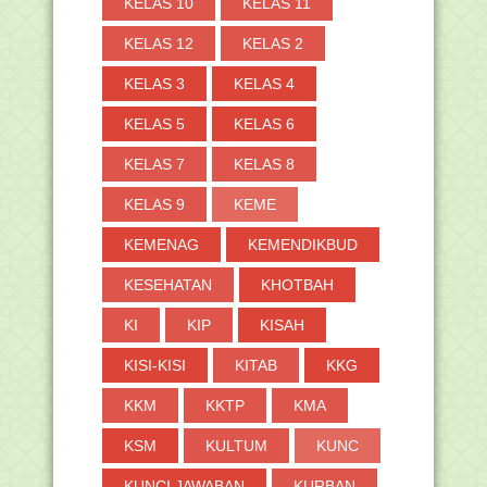
KELAS 10
KELAS 11
KELAS 12
KELAS 2
KELAS 3
KELAS 4
KELAS 5
KELAS 6
KELAS 7
KELAS 8
KELAS 9
KEME
KEMENAG
KEMENDIKBUD
KESEHATAN
KHOTBAH
KI
KIP
KISAH
KISI-KISI
KITAB
KKG
KKM
KKTP
KMA
KSM
KULTUM
KUNC
KUNCI JAWABAN
KURBAN