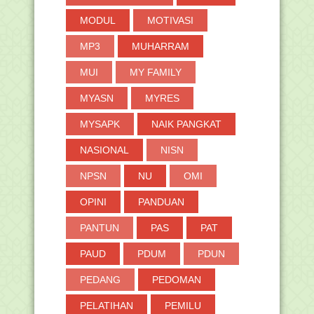
MODUL
MOTIVASI
MP3
MUHARRAM
MUI
MY FAMILY
MYASN
MYRES
MYSAPK
NAIK PANGKAT
NASIONAL
NISN
NPSN
NU
OMI
OPINI
PANDUAN
PANTUN
PAS
PAT
PAUD
PDUM
PDUN
PEDANG
PEDOMAN
PELATIHAN
PEMILU