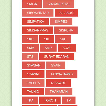
SIAGA
SIARAN PERS
SIBOSPINTAR
SILABUS
SIMPATIKA
SIMPEG
SIMSARPRAS
SISPENA
SKB
SKI
SKP
SMA
SMP
SOAL
STS
SURAT EDARAN
SYA'BAN
SYAIR
SYAWAL
TANYA-JAWAB
TAPERA
TASAWUF
TAUHID
THAHARAH
TKA
TOKOH
TP