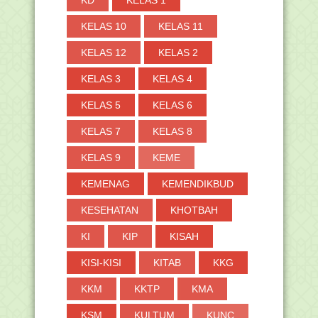
KD
KELAS 1
KELAS 10
KELAS 11
KELAS 12
KELAS 2
KELAS 3
KELAS 4
KELAS 5
KELAS 6
KELAS 7
KELAS 8
KELAS 9
KEME
KEMENAG
KEMENDIKBUD
KESEHATAN
KHOTBAH
KI
KIP
KISAH
KISI-KISI
KITAB
KKG
KKM
KKTP
KMA
KSM
KULTUM
KUNC