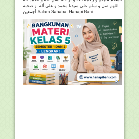
اللهم صل و سلم على سيدنا محمد و على أله و صحبه
أجمعين Salam Sahabat Hanapi Bani . ...