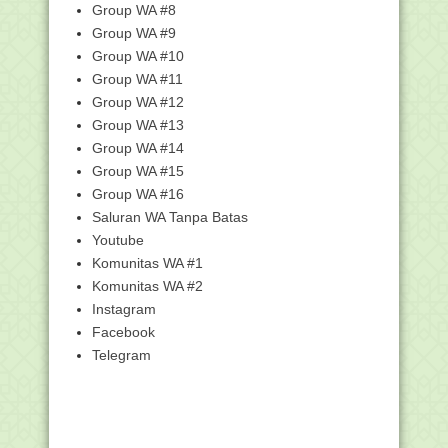
Tandatangani Pakta Integr...
Group WA #8
Group WA #9
Kemenag Serahkan 1.159 SK CPNS
untuk Penempatan di...
Group WA #10
Sekjen Kemenag Serahkan SK CPNS
Group WA #11
2018
Group WA #12
Qari Indonesia Juara MTQ Internasional
Group WA #13
di Turki
Group WA #14
Matahari Melintas di atas Kabah pada
Group WA #15
27 dan 28 Mei...
Group WA #16
Kemenag: Dana Zakat Tidak Masuk
Saluran WA Tanpa Batas
Dalam Sistem Keuan...
Youtube
Kemenag Umumkan Hasil Seleksi Akhir
Komunitas WA #1
CPNS Tahap II
Komunitas WA #2
Bertahap, Penyerahan SK CPNS
Kemenag Terus Berjalan
Instagram
Facebook
Kemenag Terbitkan Sembilan Juknis
Perkuat Raudlatu...
Telegram
Daun Sengon dan Cabai Antarkan
Siswa MTsN Kediri i...
Ratusan Ribu Guru Madrasah Ikuti
Seleksi Akademik ...