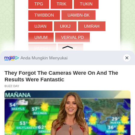
TPG
TRIK
TUKIN
TWIBBON
UAMBN-BK
UJIAN
UKKJ
UMRAH
UMUM
VERVAL PD
WUDHU
ZAKAT
u diberikan kesehatan dan blog ini terus berkemba
Membershi
Pengunjun
p GRATIS
g Hanapi
Bani
56,048,78