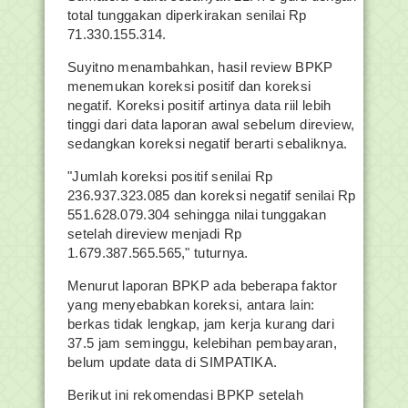
total tunggakan diperkirakan senilai Rp
71.330.155.314.
Suyitno menambahkan, hasil review BPKP
menemukan koreksi positif dan koreksi
negatif. Koreksi positif artinya data riil lebih
tinggi dari data laporan awal sebelum direview,
sedangkan koreksi negatif berarti sebaliknya.
"Jumlah koreksi positif senilai Rp
236.937.323.085 dan koreksi negatif senilai Rp
551.628.079.304 sehingga nilai tunggakan
setelah direview menjadi Rp
1.679.387.565.565," tuturnya.
Menurut laporan BPKP ada beberapa faktor
yang menyebabkan koreksi, antara lain:
berkas tidak lengkap, jam kerja kurang dari
37.5 jam seminggu, kelebihan pembayaran,
belum update data di SIMPATIKA.
Berikut ini rekomendasi BPKP setelah