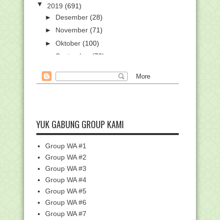
▼
2019
(691)
►
Desember
(28)
►
November
(71)
►
Oktober
(100)
►
September
(78)
►
Agustus
(54)
►
Juli
(42)
►
Juni
(27)
▼
Mei
(47)
Pengumuman Peserta PPG PAI 2019
YUK GABUNG GROUP KAMI
Seluruh Indonesia
SMPIT Ihsanul Amal Alabio Kembali
Group WA #1
Raih Nilai Ujian...
Group WA #2
Sidang Isbat Awal Syawal 1440H
Group WA #3
Digelar 3 Juni, Ber...
Group WA #4
Mahasiswa IAIN Kudus Raih
Penghargaan pada Liputan...
Group WA #5
Group WA #6
MANAQIB KH. HAMDAN KHALID
Group WA #7
Kemenag-Kemenristekdikti