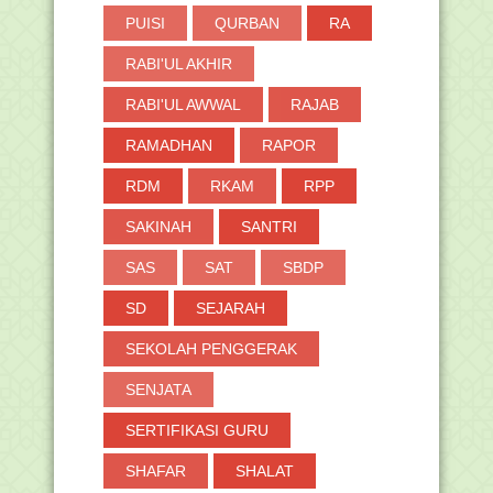
PUISI
QURBAN
RA
RABI'UL AKHIR
RABI'UL AWWAL
RAJAB
RAMADHAN
RAPOR
RDM
RKAM
RPP
SAKINAH
SANTRI
SAS
SAT
SBDP
SD
SEJARAH
SEKOLAH PENGGERAK
SENJATA
SERTIFIKASI GURU
SHAFAR
SHALAT