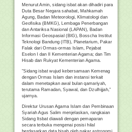
Menurut Amin, sidang isbat akan dihadiri para
Duta Besar Negara sahabat, Mahkamah
Agung, Badan Meteorologi, Klimatologi dan
Geofisika (BMKG), Lembaga Penerbangan
dan Antariksa Nasional (LAPAN), Badan
Informasi Geospasial (BIG), Bosscha Institut
Teknologi Bandung (ITB), Planetarium, Pakar
Falak dari Ormas-ormas Islam, Pejabat
Eselon I dan II Kementerian Agama; dan Tim
Hisab dan Rukyat Kementerian Agama.
"Sidang isbat wujud kebersamaan Kemenag
dengan Ormas Islam dan instansi terkait
dalam menetapkan awal bulan qamariyah,
terutama Ramadan, Syawal, dan Dzulhijjah,"
ujarnya.
Direktur Urusan Agama Islam dan Pembinaan
Syariah Agus Salim menjelaskan, rangkaian
Sidang Itsbat diawali dengan pemaparan
secara terbuka mengenai posisi hilal
berdasarkan data hisab oleh pakar astronomi.