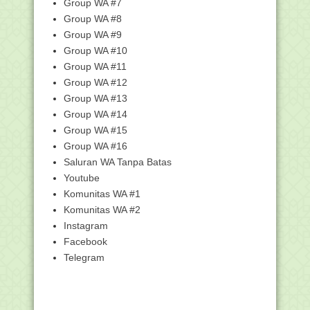
Group WA #7
Kemenag-Kemenristekdikti
Tandatangani Pakta Integr...
Group WA #8
Group WA #9
Kemenag Serahkan 1.159 SK CPNS
untuk Penempatan di...
Group WA #10
Sekjen Kemenag Serahkan SK CPNS
Group WA #11
2018
Group WA #12
Qari Indonesia Juara MTQ Internasional
Group WA #13
di Turki
Group WA #14
Matahari Melintas di atas Kabah pada
Group WA #15
27 dan 28 Mei...
Group WA #16
Kemenag: Dana Zakat Tidak Masuk
Saluran WA Tanpa Batas
Dalam Sistem Keuan...
Youtube
Kemenag Umumkan Hasil Seleksi Akhir
Komunitas WA #1
CPNS Tahap II
Komunitas WA #2
Bertahap, Penyerahan SK CPNS
Kemenag Terus Berjalan
Instagram
Facebook
Kemenag Terbitkan Sembilan Juknis
Perkuat Raudlatu...
Telegram
Daun Sengon dan Cabai Antarkan
Siswa MTsN Kediri i...
Ratusan Ribu Guru Madrasah Ikuti