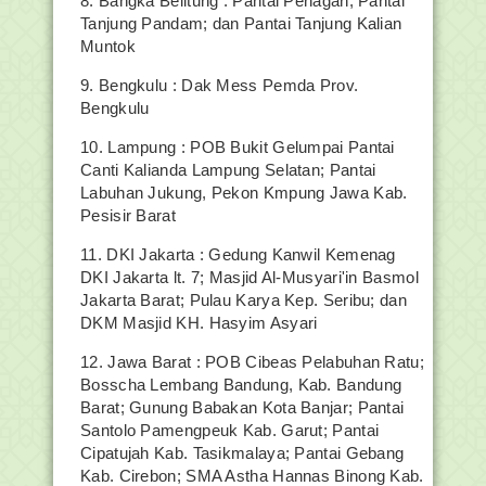
8. Bangka Belitung : Pantai Penagan; Pantai
Tanjung Pandam; dan Pantai Tanjung Kalian
Muntok
9. Bengkulu : Dak Mess Pemda Prov.
Bengkulu
10. Lampung : POB Bukit Gelumpai Pantai
Canti Kalianda Lampung Selatan; Pantai
Labuhan Jukung, Pekon Kmpung Jawa Kab.
Pesisir Barat
11. DKI Jakarta : Gedung Kanwil Kemenag
DKI Jakarta lt. 7; Masjid Al-Musyari'in Basmol
Jakarta Barat; Pulau Karya Kep. Seribu; dan
DKM Masjid KH. Hasyim Asyari
12. Jawa Barat : POB Cibeas Pelabuhan Ratu;
Bosscha Lembang Bandung, Kab. Bandung
Barat; Gunung Babakan Kota Banjar; Pantai
Santolo Pamengpeuk Kab. Garut; Pantai
Cipatujah Kab. Tasikmalaya; Pantai Gebang
Kab. Cirebon; SMA Astha Hannas Binong Kab.