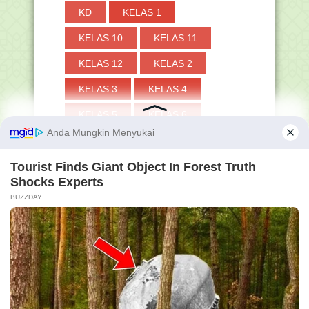
KD
KELAS 1
KELAS 10
KELAS 11
KELAS 12
KELAS 2
KELAS 3
KELAS 4
KELAS 5
KELAS 6
KELAS 7
KELAS 8
KELAS 9
KEME
KEMENAG
KEMENDIKBUD
KESEHATAN
KHOTBAH
KI
KIP
KISAH
KISI-KISI
KITAB
KKG
KKM
KKTP
KMA