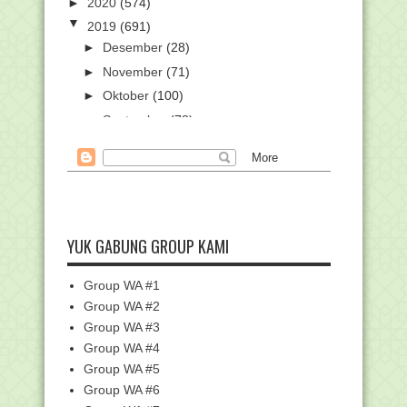
►
2020
(574)
▼
2019
(691)
►
Desember
(28)
►
November
(71)
►
Oktober
(100)
►
September
(78)
►
Agustus
(54)
►
Juli
(42)
►
Juni
(27)
▼
Mei
(47)
Pengumuman Peserta PPG PAI 2019
YUK GABUNG GROUP KAMI
Seluruh Indonesia
SMPIT Ihsanul Amal Alabio Kembali
Group WA #1
Raih Nilai Ujian...
Group WA #2
Sidang Isbat Awal Syawal 1440H
Group WA #3
Digelar 3 Juni, Ber...
Group WA #4
Mahasiswa IAIN Kudus Raih
Penghargaan pada Liputan...
Group WA #5
Group WA #6
MANAQIB KH. HAMDAN KHALID