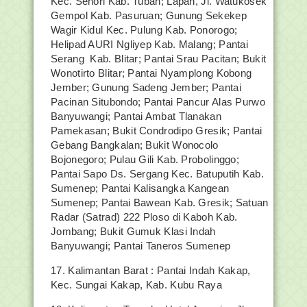
Kec. Senori Kab. Tuban; Lapan, Jl. Watukosek
Gempol Kab. Pasuruan; Gunung Sekekep
Wagir Kidul Kec. Pulung Kab. Ponorogo;
Helipad AURI Ngliyep Kab. Malang; Pantai
Serang Kab. Blitar; Pantai Srau Pacitan; Bukit
Wonotirto Blitar; Pantai Nyamplong Kobong
Jember; Gunung Sadeng Jember; Pantai
Pacinan Situbondo; Pantai Pancur Alas Purwo
Banyuwangi; Pantai Ambat Tlanakan
Pamekasan; Bukit Condrodipo Gresik; Pantai
Gebang Bangkalan; Bukit Wonocolo
Bojonegoro; Pulau Gili Kab. Probolinggo;
Pantai Sapo Ds. Sergang Kec. Batuputih Kab.
Sumenep; Pantai Kalisangka Kangean
Sumenep; Pantai Bawean Kab. Gresik; Satuan
Radar (Satrad) 222 Ploso di Kaboh Kab.
Jombang; Bukit Gumuk Klasi Indah
Banyuwangi; Pantai Taneros Sumenep
17. Kalimantan Barat : Pantai Indah Kakap,
Kec. Sungai Kakap, Kab. Kubu Raya