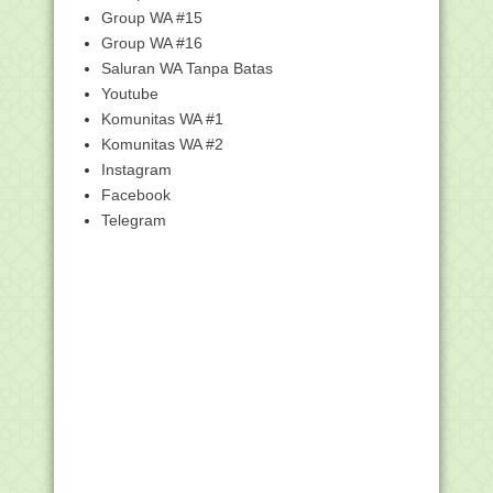
Group WA #15
Download Buku Kumpulan Materi
Group WA #16
Ceramah dan Khutbah ...
Saluran WA Tanpa Batas
Khutbah Jumat: Keistimewaan Lima
Huruf ‘Ramadhan’
Youtube
Komunitas WA #1
Khutbah Jumat: Ramadhan Tiba, Mari
Berbahagia!
Komunitas WA #2
Do'a Puasa Ramadhan Hari ke-2,
Instagram
Lengkap dengan Arti...
Facebook
Kumpulan Twibbon Ramadhan 2026
Telegram
Terbaru, Beserta Uc...
Do'a Puasa Ramadhan Hari ke-1,
Lengkap dengan Arti...
Begini Niat Shalat Tarawih Lengkap
Keutamaan Salat Tarawih di Bulan
Ramadhan Dari Mal...
SE Kemenag tentang Jam Kerja
Pegawai Kemenag pada ...
Khawatir Lupa Niat Puasa Ramadhan?
Ini Solusinya
6 Lafal Niat Puasa Ramadhan, Nomor 4