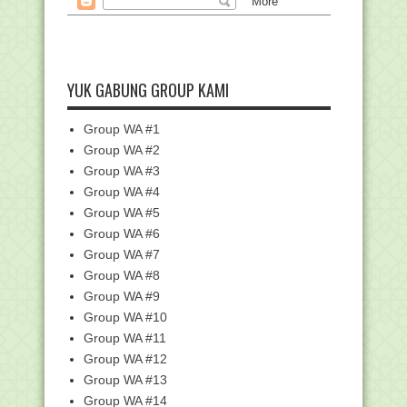
Struktur Kurikulum Madrasah Aliyah
(MA) Berdasarka...
Struktur Kurikulum Madrasah
Tsanawiyah (MTs) Berda...
Struktur Kurikulum Madrasah Ibtidaiyah
YUK GABUNG GROUP KAMI
(MI) Berdas...
Panduan Ajuan Alih Fungsi PPPK Paruh
Group WA #1
Waktu Kemenag
Group WA #2
Resmi Dikeluarkan! Kemenag Minta
Group WA #3
Penyesuaian Data ...
Group WA #4
Do'a Puasa Ramadhan Hari ke-8,
Lengkap dengan Arti...
Group WA #5
Group WA #6
Do'a Puasa Ramadhan Hari ke-7,
Lengkap dengan Arti...
Group WA #7
Do'a Puasa Ramadhan Hari ke-6,
Group WA #8
Lengkap dengan Arti...
Group WA #9
Do'a Puasa Ramadhan Hari ke-5,
Group WA #10
Lengkap dengan Arti...
Group WA #11
Do'a Puasa Ramadhan Hari ke-4,
Group WA #12
Lengkap dengan Arti...
Group WA #13
Do'a Puasa Ramadhan Hari ke-3,
Group WA #14
Lengkap dengan Arti...