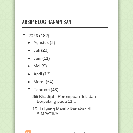
ARSIP BLOG HANAPI BANI
▼
2026
(182)
►
Agustus
(3)
►
Juli
(23)
►
Juni
(11)
►
Mei
(9)
►
April
(12)
►
Maret
(64)
▼
Februari
(48)
Siti Khadijah, Perempuan Teladan
Berpulang pada 11...
15 Hal yang Mesti dikerjakan di
SIMPATIKA
Sebelum Cetak S25a, Bereskan Dulu
Ini....!!!!