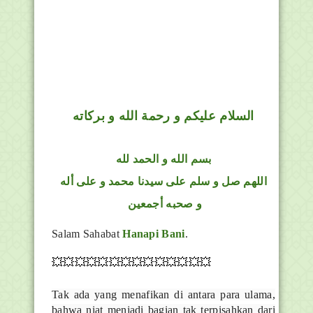
السلام عليكم و رحمة الله و بركاته
بسم الله و الحمد لله
اللهم صل و سلم على سيدنا محمد و على أله
و صحبه أجمعين
Salam Sahabat
Hanapi Bani
.
💥💥💥💥💥💥💥💥💥💥💥💥💥💥
Tak ada yang menafikan di antara para ulama,
bahwa niat menjadi bagian tak terpisahkan dari