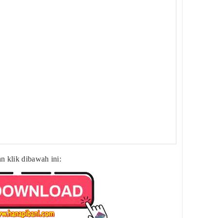
Ku
Ke
Te
Ku
Ku
Da
KM
Pe
n klik dibawah ini:
Pe
Do
Ku