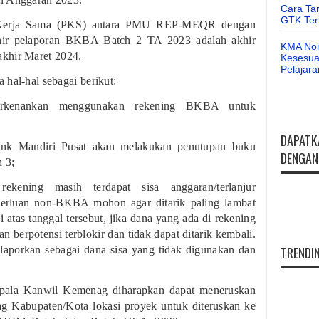
Cara Ta
GTK Ter
n Kerja Sama (PKS) antara PMU REP-MEQR dengan
hir pelaporan BKBA Batch 2 TA 2023 adalah akhir
KMA Nom
akhir Maret 2024.
Kesesuai
Pelajar
 hal-hal sebagai berikut:
erkenankan menggunakan rekening BKBA untuk
DAPATK
 Mandiri Pusat akan melakukan penutupan buku
DENGAN 
 3;
ening masih terdapat sisa anggaran/terlanjur
perluan non-BKBA mohon agar ditarik paling lambat
 atas tanggal tersebut, jika dana yang ada di rekening
n berpotensi terblokir dan tidak dapat ditarik kembali.
laporkan sebagai dana sisa yang tidak digunakan dan
TRENDIN
Kepala Kanwil Kemenag diharapkan dapat meneruskan
g Kabupaten/Kota lokasi proyek untuk diteruskan ke