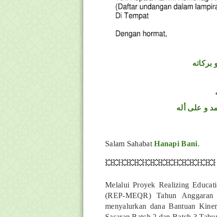
 بركاته
د و على أله
Salam Sahabat
Hanapi Bani
.
💥💥💥💥💥💥💥💥💥💥💥💥💥💥
Melalui Proyek Realizing Educat
(REP-MEQR) Tahun Anggaran 20
menyalurkan dana Bantuan Kine
Sasaran Batch 2 dan Batch 3 Tahu