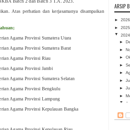
BKBA Batch 2 dan Batch 3 T.A. 2023.
ARSIP 
ikan. Atas perhatian dan kerjasamanya disampaikan
►
202
►
202
tahuan;
▼
202
erian Agama Provinsi Sumatera Utara
►
D
rian Agama Provinsi Sumatera Barat
►
N
►
O
erian Agama Provinsi Riau
►
S
erian Agama Provinsi Jambi
►
A
rian Agama Provinsi Sumatera Selatan
►
Ju
►
Ju
erian Agama Provinsi Bengkulu
►
M
erian Agama Provinsi Lampung
▼
Ap
erian Agama Provinsi Kepulauan Bangka
Ka
Pe
erian Agama Provinsi Kepulauan Riau