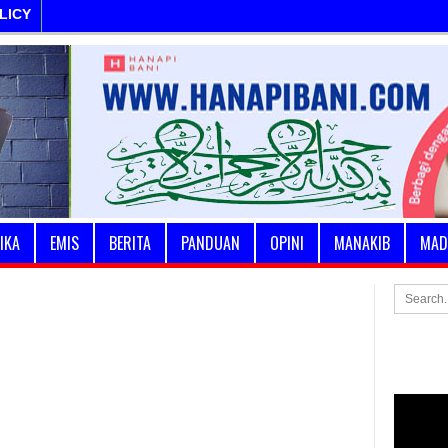
LICY
IKA
EMIS
BERITA
PANDUAN
OPINI
MANAKIB
MAD