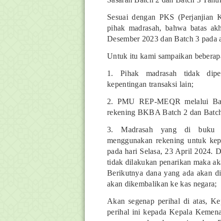
Sesuai dengan PKS (Perjanjia
pihak
madrasah, bahwa batas ak
Desember 2023
dan Batch 3 pada 
Untuk itu kami sampaikan beberapa
1. Pihak madrasah tidak dip
kepentingan
transaksi lain;
2. PMU REP-MEQR melalui Bank
rekening
BKBA Batch 2 dan Batch
3. Madrasah yang di buku rek
menggunakan
rekening untuk ke
pada hari Selasa,
23 April 2024. Di
tidak dilakukan
penarikan maka aka
Berikutnya dana
yang ada akan di
akan dikembalikan
ke kas negara;
Akan segenap perihal di atas, 
perihal
ini kepada Kepala Kemena