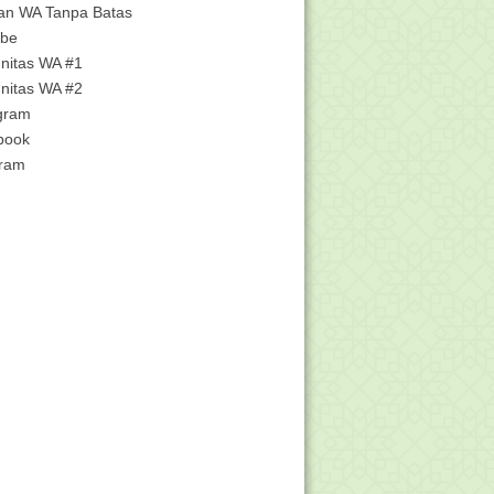
Literasi dan Dokum...
an WA Tanpa Batas
ube
nci Jawaban - 3.4 Pendayagunaan
Ekonomi dan SDM ...
nitas WA #1
nci Jawaban - 3.2 Manajemen
nitas WA #2
Organisasi dan Admin...
gram
nci Jawaban - 3.1 Sejarah Rumah
book
Ibadah - Pelatih...
gram
nci Jawaban - 3.6 Kategori Konflik -
Pelatihan D...
nci Jawaban - 3.5 Wujud Konflik -
Pelatihan Dete...
nci Jawaban - 3.4 Sumber Konflik -
Pelatihan Det...
al dan Kunci UTS/PTS Matematika
Semester 2 Kelas...
nci Jawaban - 3.3 Asumsi Dasar
Konflik - Pelatih...
nag dan Majelis Masyayikh Bahas
Rekognisi Santri...
ci Jawaban - 3.2 Definisi Konflik -
Pelatihan D...