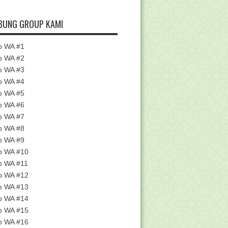
doman Peringatan Hari Pendidikan
Nasional Tahun ...
BUNG GROUP KAMI
swa MTsN 1 Pati Raih Medali Emas
dan Perak Olimp...
p WA #1
knis Penulisan Blangko Ijazah
p WA #2
Madrasah Tahun Pel...
p WA #3
mpulan Kunci Jawaban Pelatihan Di
p WA #4
Pintar Kemena...
p WA #5
nk Delapan Pelatihan Di Pintar
Kemenag Periode D...
p WA #6
p WA #7
nci Jawaban - 3.7 Hisab Awal Waktu
Sholat - Bagi...
p WA #8
menag Persiapkan KSM Nasional
p WA #9
2024: Kompetisi Sa...
p WA #10
knis / Tata Cara Pelaksanaan
p WA #11
Verifikasi Dan Vali...
p WA #12
menag Segera Launching Aplikasi
p WA #13
AKG pada Juni Me...
p WA #14
menag dan Kominfo Siapkan
p WA #15
Program Guru Cakap Dig...
p WA #16
nci Jawaban - 3.5 Pengelolaan