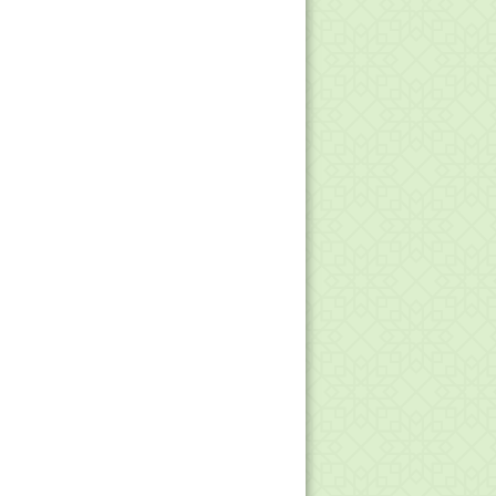
nci Jawaban - 3.1 Kementerian
Agama dan Sistem D...
menag Siapkan Regulasi
Pengawasan Madrasah Berba...
rbang Ke Thailand, Siswa MTsN 1
Pati Ikuti Final...
nci Jawaban 3.3 Ragam Kegiatan
Membaca - Liter...
nci Jawaban 3.2 Kompetensi Literasi
Guru SD da...
na BOS dan PIP Pesantren Cair,
Tahap I Rp220 Miliar
A No 284 tahun 2024 tentang
Pedoman Pengelolaan ...
mberitahuan Pembukaan Pengajuan
Pencairan BOS Ma...
ndaftaran Sekolah Aktor Resolusi
Konflik Dibuka ...
wnload Contoh Tata Tertib Asesmen
Madrasah
nci Jawaban Terbaru - 4.28 Teknik