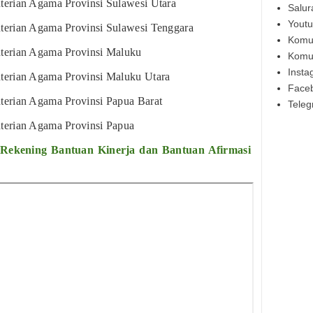
erian Agama Provinsi Sulawesi Utara
Salur
Yout
Ku
terian Agama Provinsi Sulawesi Tenggara
Komu
terian Agama Provinsi Maluku
Ku
Komu
Insta
terian Agama Provinsi Maluku Utara
Ku
Face
terian Agama Provinsi Papua Barat
Tele
Ku
terian Agama Provinsi Papua
Ku
ekening Bantuan Kinerja dan Bantuan Afirmasi
Ku
So
Ku
Me
Kun