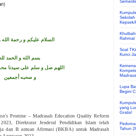
Semeste
Kumpula
Sekolah
Kepsek
Khutbah 
Rahmat 
السلام عليكم و رحمة الله و
Soal TK
Kunci J
بسم الله و الحمد لله
Kemenag
اللهم صل و سلم على سيدنا محم
Kompete
Madras
و صحبه أجمعين
Lupa Ba
Begini 
Kumpula
yang Lu
Gratis!
ion’s Promise – Madrasah Education Quality Reform
23, Direktorat Jenderal Pendidikan Islam telah
Pedoman
Tahun 2
rja dan B antuan Afirmasi (BKBA) untuk Madrasah
n Anggaran 2023.