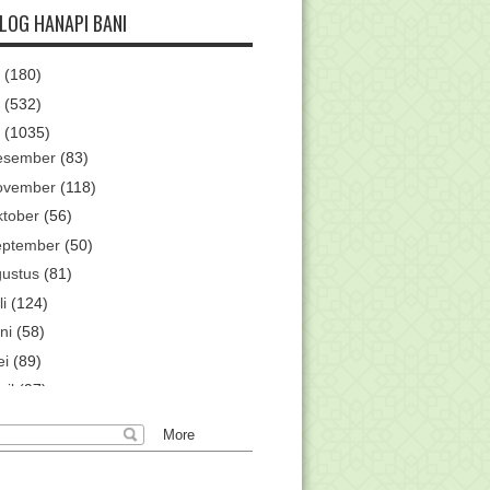
BLOG HANAPI BANI
6
(180)
5
(532)
4
(1035)
esember
(83)
ovember
(118)
ktober
(56)
eptember
(50)
gustus
(81)
li
(124)
ni
(58)
ei
(89)
ril
(97)
lender Pelatihan Pusdiklat Teknis
2024 di PINTAR...
doman Upacara Hardiknas Tahun
2024