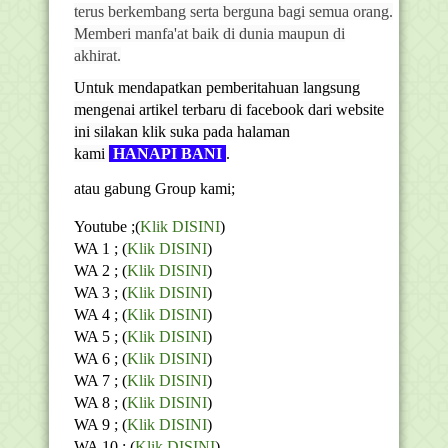
terus berkembang serta berguna bagi semua orang.
Memberi manfa'at baik di dunia maupun di
akhirat.
Untuk mendapatkan pemberitahuan langsung
mengenai artikel terbaru di facebook dari website
ini silakan klik suka pada halaman
kami
HANAPI BANI
.
atau gabung Group kami;
Youtube
;(
Klik DISINI
)
WA 1 ; (
Klik DISINI
)
WA 2 ; (
Klik DISINI
)
WA 3 ; (
Klik DISINI
)
WA 4 ; (
Klik DISINI
)
WA 5 ; (
Klik DISINI
)
WA 6 ; (
Klik DISINI
)
WA 7 ; (
Klik DISINI
)
WA 8 ; (
Klik DISINI
)
WA 9 ; (
Klik DISINI
)
WA 10 ; (
Klik DISINI
)