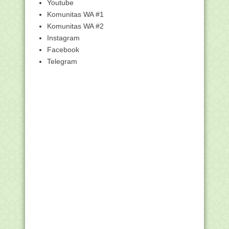
Youtube
Kunci Jawaban - 3.4 Pendayagunaan
Ekonomi dan SDM ...
Komunitas WA #1
Kunci Jawaban - 3.2 Manajemen
Komunitas WA #2
Organisasi dan Admin...
Instagram
Kunci Jawaban - 3.1 Sejarah Rumah
Facebook
Ibadah - Pelatih...
Telegram
Kunci Jawaban - 3.6 Kategori Konflik -
Pelatihan D...
Kunci Jawaban - 3.5 Wujud Konflik -
Pelatihan Dete...
Kunci Jawaban - 3.4 Sumber Konflik -
Pelatihan Det...
Soal dan Kunci UTS/PTS Matematika
Semester 2 Kelas...
Kunci Jawaban - 3.3 Asumsi Dasar
Konflik - Pelatih...
Menag dan Majelis Masyayikh Bahas
Rekognisi Santri...
Kunci Jawaban - 3.2 Definisi Konflik -
Pelatihan D...
Kunci Jawaban - 3.1 Kementerian