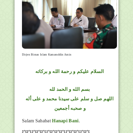
Dirjen Bimas Islam Kamaruddin Amin
السلام عليكم و رحمة الله و بركاته
بسم الله و الحمد لله
اللهم صل و سلم على سيدنا محمد و على أله
و صحبه أجمعين
Salam Sahabat
Hanapi Bani
.
💥💥💥💥💥💥💥💥💥💥💥💥💥💥