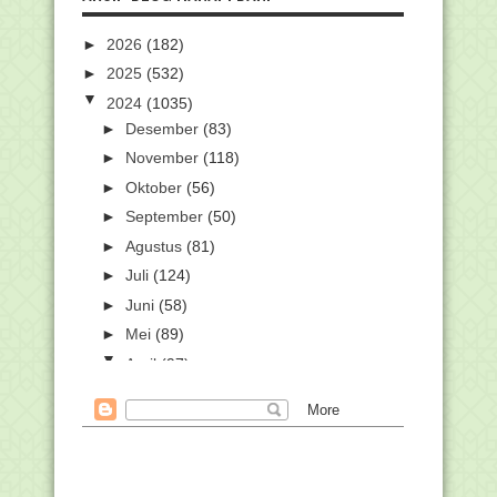
►
2026
(182)
►
2025
(532)
▼
2024
(1035)
►
Desember
(83)
►
November
(118)
►
Oktober
(56)
►
September
(50)
►
Agustus
(81)
►
Juli
(124)
►
Juni
(58)
►
Mei
(89)
▼
April
(97)
Kalender Pelatihan Pusdiklat Teknis
2024 di PINTAR...
Pedoman Upacara Hardiknas Tahun
2024
Pedoman Peringatan Hari Pendidikan