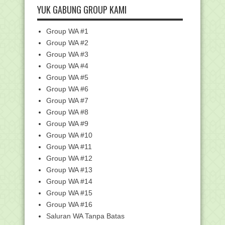
Nasional Tahun ...
YUK GABUNG GROUP KAMI
Siswa MTsN 1 Pati Raih Medali Emas
dan Perak Olimp...
Group WA #1
Juknis Penulisan Blangko Ijazah
Group WA #2
Madrasah Tahun Pel...
Group WA #3
Kumpulan Kunci Jawaban Pelatihan Di
Group WA #4
Pintar Kemena...
Group WA #5
Link Delapan Pelatihan Di Pintar
Kemenag Periode D...
Group WA #6
Group WA #7
Kunci Jawaban - 3.7 Hisab Awal Waktu
Sholat - Bagi...
Group WA #8
Kemenag Persiapkan KSM Nasional
Group WA #9
2024: Kompetisi Sa...
Group WA #10
Juknis / Tata Cara Pelaksanaan
Group WA #11
Verifikasi Dan Vali...
Group WA #12
Kemenag Segera Launching Aplikasi
Group WA #13
AKG pada Juni Me...
Group WA #14
Kemenag dan Kominfo Siapkan
Group WA #15
Program Guru Cakap Dig...
Group WA #16
Kunci Jawaban - 3.5 Pengelolaan
Literasi dan Dokum...
Saluran WA Tanpa Batas