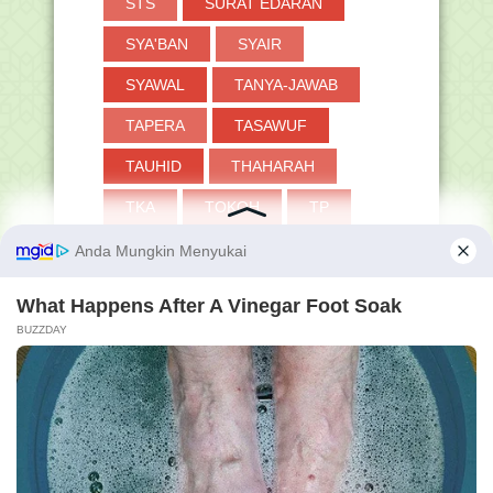
STS
SURAT EDARAN
SYA'BAN
SYAIR
SYAWAL
TANYA-JAWAB
TAPERA
TASAWUF
TAUHID
THAHARAH
TKA
TOKOH
TP
TPG
TRIK
TUKIN
TWIBBON
UAMBN-BK
UJIAN
UKKJ
UMRAH
UMUM
VERVAL PD
WUDHU
ZAKAT
kesehatan dan blog ini terus berkembang serta ber