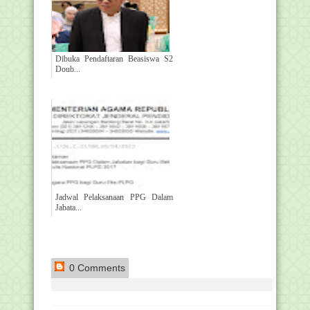
Dibuka Pendaftaran Beasiswa S2
Doub...
Jadwal Pelaksanaan PPG Dalam
Jabata...
0 Comments