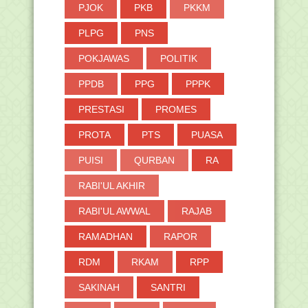
PJOK
PKB
PKKM
PLPG
PNS
POKJAWAS
POLITIK
PPDB
PPG
PPPK
PRESTASI
PROMES
PROTA
PTS
PUASA
PUISI
QURBAN
RA
RABI'UL AKHIR
RABI'UL AWWAL
RAJAB
RAMADHAN
RAPOR
RDM
RKAM
RPP
SAKINAH
SANTRI