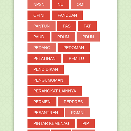
NPSN
NU
OMI
OPINI
PANDUAN
PANTUN
PAS
PAT
PAUD
PDUM
PDUN
PEDANG
PEDOMAN
PELATIHAN
PEMILU
PENDIDIKAN
PENGUMUMAN
PERANGKAT LAINNYA
PERMEN
PERPRES
PESANTREN
PGMNI
PINTAR KEMENAG
PIP