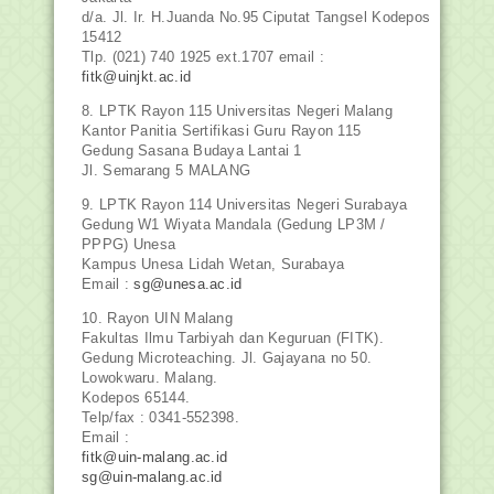
d/a. Jl. Ir. H.Juanda No.95 Ciputat Tangsel Kodepos
15412
Tlp. (021) 740 1925 ext.1707 email :
fitk@uinjkt.ac.id
8. LPTK Rayon 115 Universitas Negeri Malang
Kantor Panitia Sertifikasi Guru Rayon 115
Gedung Sasana Budaya Lantai 1
Jl. Semarang 5 MALANG
9. LPTK Rayon 114 Universitas Negeri Surabaya
Gedung W1 Wiyata Mandala (Gedung LP3M /
PPPG) Unesa
Kampus Unesa Lidah Wetan, Surabaya
Email :
sg@unesa.ac.id
10. Rayon UIN Malang
Fakultas Ilmu Tarbiyah dan Keguruan (FITK).
Gedung Microteaching. Jl. Gajayana no 50.
Lowokwaru. Malang.
Kodepos 65144.
Telp/fax : 0341-552398.
Email :
fitk@uin-malang.ac.id
sg@uin-malang.ac.id