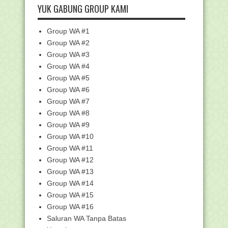
YUK GABUNG GROUP KAMI
Peserta PLPG 2017...
SK Inpassing untuk Jawa Tengah
Group WA #1
Laporan Kemajuan Peserta Sergur
Madrasah 2017
Group WA #2
Group WA #3
Peserta yang Belum Serahkan BERKAS
di UNM Makassar
Group WA #4
Petunjuk Penggunaan Aplikasi
Group WA #5
SIMSARPRAS Madrasah
Group WA #6
Edaran Pengajuan Proposal melalui
Group WA #7
SIMSARPRAS Tahun...
Group WA #8
Daftar Peserta yang Belum
Group WA #9
Mengumpulkan Berkas di L...
Group WA #10
Pedoman Pelaksanaan Penilaian Angka
Group WA #11
Kredit Jabatan...
Group WA #12
Pengganti Calon Peserta Sergur
Group WA #13
Kemenag 2017 yang d...
Group WA #14
Pemberkasan dan Jadwal Pengiriman
Berkas Peserta S...
Group WA #15
Group WA #16
Alhamdulillaaah....!!! Kenaikan Pangkat
Otomatis (...
Saluran WA Tanpa Batas