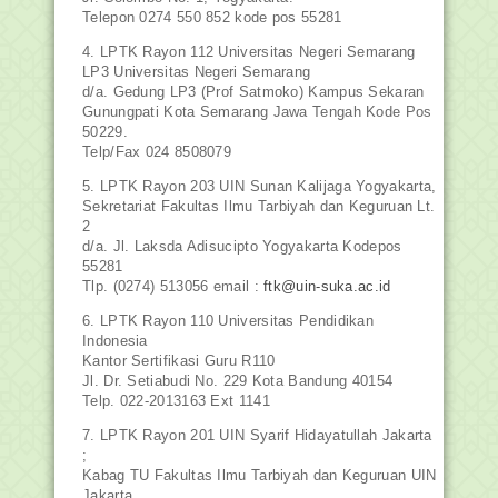
Telepon 0274 550 852 kode pos 55281
4. LPTK Rayon 112 Universitas Negeri Semarang
LP3 Universitas Negeri Semarang
d/a. Gedung LP3 (Prof Satmoko) Kampus Sekaran
Gunungpati Kota Semarang Jawa Tengah Kode Pos
50229.
Telp/Fax 024 8508079
5. LPTK Rayon 203 UIN Sunan Kalijaga Yogyakarta,
Sekretariat Fakultas Ilmu Tarbiyah dan Keguruan Lt.
2
d/a. Jl. Laksda Adisucipto Yogyakarta Kodepos
55281
Tlp. (0274) 513056 email :
ftk@uin-suka.ac.id
6. LPTK Rayon 110 Universitas Pendidikan
Indonesia
Kantor Sertifikasi Guru R110
Jl. Dr. Setiabudi No. 229 Kota Bandung 40154
Telp. 022-2013163 Ext 1141
7. LPTK Rayon 201 UIN Syarif Hidayatullah Jakarta
;
Kabag TU Fakultas Ilmu Tarbiyah dan Keguruan UIN
Jakarta