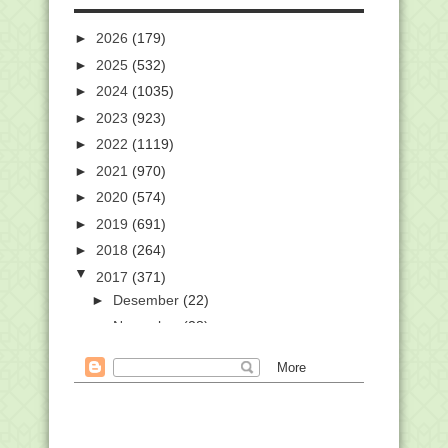
►
2026
(179)
►
2025
(532)
►
2024
(1035)
►
2023
(923)
►
2022
(1119)
►
2021
(970)
►
2020
(574)
►
2019
(691)
►
2018
(264)
▼
2017
(371)
►
Desember
(22)
►
November
(28)
►
Oktober
(61)
▼
September
(70)
Daftar Perserta PLPG Kemenag 2017
Rayon 112 Unives...
Tanda Terima Dokumen Sertifikasi