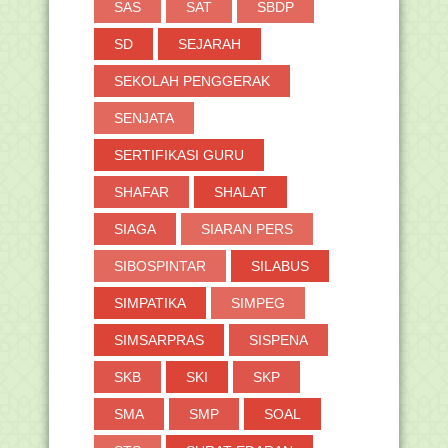
SAS
SAT
SBDP
SD
SEJARAH
SEKOLAH PENGGERAK
SENJATA
SERTIFIKASI GURU
SHAFAR
SHALAT
SIAGA
SIARAN PERS
SIBOSPINTAR
SILABUS
SIMPATIKA
SIMPEG
SIMSARPRAS
SISPENA
SKB
SKI
SKP
SMA
SMP
SOAL