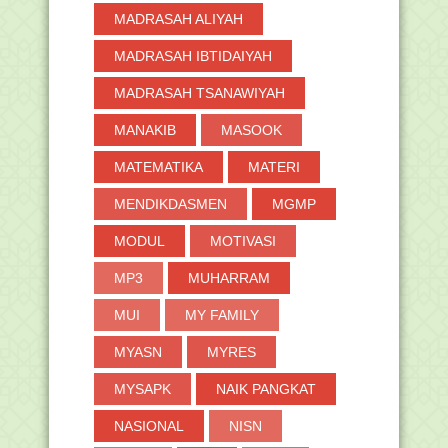
MADRASAH ALIYAH
MADRASAH IBTIDAIYAH
MADRASAH TSANAWIYAH
MANAKIB
MASOOK
MATEMATIKA
MATERI
MENDIKDASMEN
MGMP
MODUL
MOTIVASI
MP3
MUHARRAM
MUI
MY FAMILY
MYASN
MYRES
MYSAPK
NAIK PANGKAT
NASIONAL
NISN