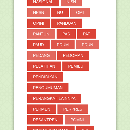
NASIONAL
NISN
NPSN
NU
OMI
OPINI
PANDUAN
PANTUN
PAS
PAT
PAUD
PDUM
PDUN
PEDANG
PEDOMAN
PELATIHAN
PEMILU
PENDIDIKAN
PENGUMUMAN
PERANGKAT LAINNYA
PERMEN
PERPRES
PESANTREN
PGMNI