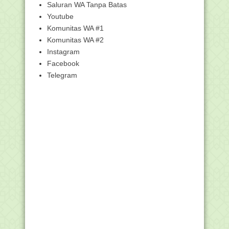
Otomatis (...
Saluran WA Tanpa Batas
Panduan Aplikasi Pembekalan Materi
Youtube
PLPG untuk Pese...
Komunitas WA #1
Surat Pemberkasan PLPG Kemenag
Komunitas WA #2
UM 2017
Instagram
Manakib ABDUS SHOMAD Al
Facebook
PALEMBANI (Datu Sanggul)
Telegram
Cemceman
Tanya-Jawab Seputar Pembekalan
Materi PLPG 2017
Pengumuman Universitas Negeri
Malang terkait Pembe...
CARA LOGIN ALTERNATIF
http://ksg.kemdikbud.go.id/...
Pengumunan Pemberkasan Sergur
Kemenag 2017 UIN sya...
Panduan LOGIN sertifikasikemenag.id
dengan Akun SI...
Panduan Cara Login di
http://sertifikasikemenag.id...
A1 berubah Tampilan, Ayo Cetak