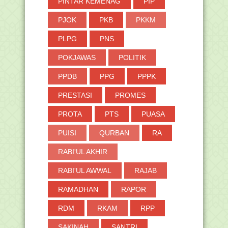
PINTAR KEMENAG
PIP
PJOK
PKB
PKKM
PLPG
PNS
POKJAWAS
POLITIK
PPDB
PPG
PPPK
PRESTASI
PROMES
PROTA
PTS
PUASA
PUISI
QURBAN
RA
RABI'UL AKHIR
RABI'UL AWWAL
RAJAB
RAMADHAN
RAPOR
RDM
RKAM
RPP
SAKINAH
SANTRI