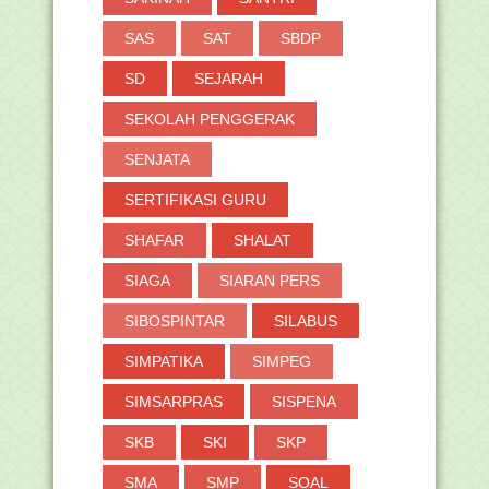
SAS
SAT
SBDP
SD
SEJARAH
SEKOLAH PENGGERAK
SENJATA
SERTIFIKASI GURU
SHAFAR
SHALAT
SIAGA
SIARAN PERS
SIBOSPINTAR
SILABUS
SIMPATIKA
SIMPEG
SIMSARPRAS
SISPENA
SKB
SKI
SKP
SMA
SMP
SOAL