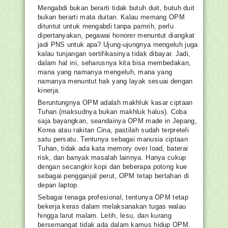
Mengabdi bukan berarti tidak butuh duit, butuh duit
bukan berarti mata duitan. Kalau memang OPM
dituntut untuk mengabdi tanpa pamrih, perlu
dipertanyakan, pegawai honorer menuntut diangkat
jadi PNS untuk apa? Ujung-ujungnya mengeluh juga
kalau tunjangan sertifikasinya tidak dibayar. Jadi,
dalam hal ini, seharusnya kita bisa membedakan,
mana yang namanya mengeluh, mana yang
namanya menuntut hak yang layak sesuai dengan
kinerja.
Beruntungnya OPM adalah makhluk kasar ciptaan
Tuhan (maksudnya bukan makhluk halus). Coba
saja bayangkan, seandainya OPM made in Jepang,
Korea atau rakitan Cina, pastilah sudah terpreteli
satu persatu. Tentunya sebagai manusia ciptaan
Tuhan, tidak ada kata memory over load, baterai
risk, dan banyak masalah lainnya. Hanya cukup
dengan secangkir kopi dan beberapa potong kue
sebagai pengganjal perut, OPM tetap bertahan di
depan laptop.
Sebagai tenaga profesional, tentunya OPM tetap
bekerja keras dalam melaksanakan tugas walau
hingga larut malam. Letih, lesu, dan kurang
bersemangat tidak ada dalam kamus hidup OPM.