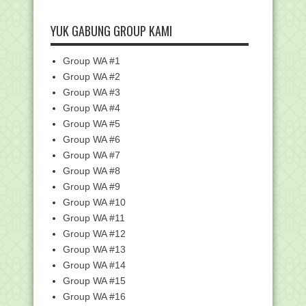
Tanda Terima Dokumen Sertifikasi
YUK GABUNG GROUP KAMI
Peserta PLPG 2017...
SK Inpassing untuk Jawa Tengah
Group WA #1
Laporan Kemajuan Peserta Sergur
Madrasah 2017
Group WA #2
Group WA #3
Peserta yang Belum Serahkan BERKAS
di UNM Makassar
Group WA #4
Petunjuk Penggunaan Aplikasi
Group WA #5
SIMSARPRAS Madrasah
Group WA #6
Edaran Pengajuan Proposal melalui
Group WA #7
SIMSARPRAS Tahun...
Group WA #8
Daftar Peserta yang Belum
Group WA #9
Mengumpulkan Berkas di L...
Group WA #10
Pedoman Pelaksanaan Penilaian Angka
Group WA #11
Kredit Jabatan...
Group WA #12
Pengganti Calon Peserta Sergur
Group WA #13
Kemenag 2017 yang d...
Group WA #14
Pemberkasan dan Jadwal Pengiriman
Berkas Peserta S...
Group WA #15
Group WA #16
Alhamdulillaaah....!!! Kenaikan Pangkat