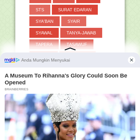
STS
SURAT EDARAN
SYA'BAN
SYAIR
SYAWAL
TANYA-JAWAB
TAPERA
TASAWUF
TAUHID
THAHARAH
TKA
TOKOH
TP
TPG
TRIK
TUKIN
TWIBBON
UAMBN-BK
UJIAN
UKKJ
UMRAH
UMUM
VERVAL PD
WUDHU
ZAKAT