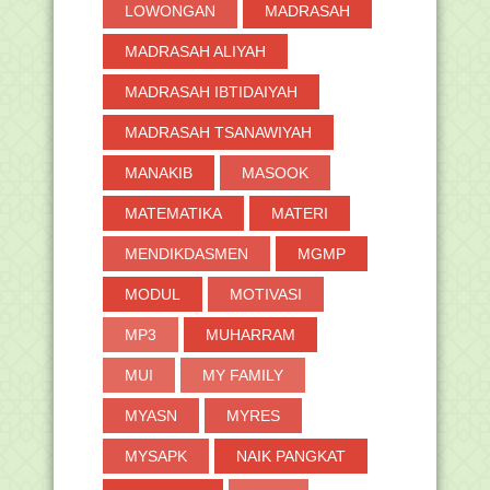
LOWONGAN
MADRASAH
MADRASAH ALIYAH
MADRASAH IBTIDAIYAH
MADRASAH TSANAWIYAH
MANAKIB
MASOOK
MATEMATIKA
MATERI
MENDIKDASMEN
MGMP
MODUL
MOTIVASI
MP3
MUHARRAM
MUI
MY FAMILY
MYASN
MYRES
MYSAPK
NAIK PANGKAT