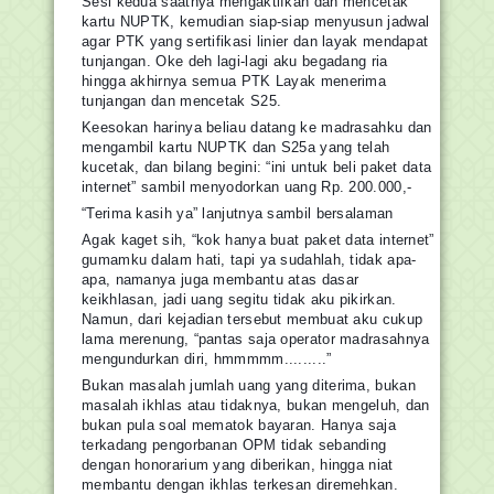
Sesi kedua saatnya mengaktifkan dan mencetak
kartu NUPTK, kemudian siap-siap menyusun jadwal
agar PTK yang sertifikasi linier dan layak mendapat
tunjangan. Oke deh lagi-lagi aku begadang ria
hingga akhirnya semua PTK Layak menerima
tunjangan dan mencetak S25.
Keesokan harinya beliau datang ke madrasahku dan
mengambil kartu NUPTK dan S25a yang telah
kucetak, dan bilang begini: “ini untuk beli paket data
internet” sambil menyodorkan uang Rp. 200.000,-
“Terima kasih ya” lanjutnya sambil bersalaman
Agak kaget sih, “kok hanya buat paket data internet”
gumamku dalam hati, tapi ya sudahlah, tidak apa-
apa, namanya juga membantu atas dasar
keikhlasan, jadi uang segitu tidak aku pikirkan.
Namun, dari kejadian tersebut membuat aku cukup
lama merenung, “pantas saja operator madrasahnya
mengundurkan diri, hmmmmm.........”
Bukan masalah jumlah uang yang diterima, bukan
masalah ikhlas atau tidaknya, bukan mengeluh, dan
bukan pula soal mematok bayaran. Hanya saja
terkadang pengorbanan OPM tidak sebanding
dengan honorarium yang diberikan, hingga niat
membantu dengan ikhlas terkesan diremehkan.