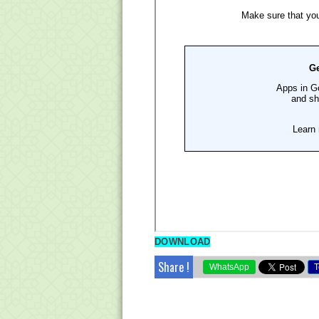
DOWNLOAD
Share !
WhatsApp
T