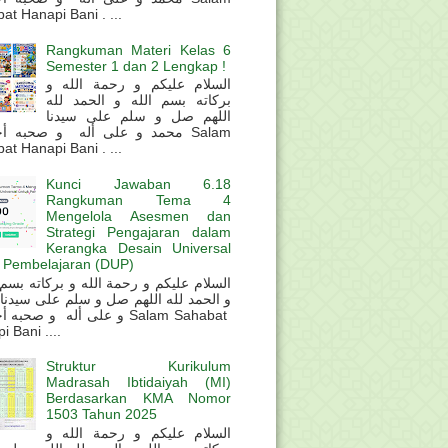
at Hanapi Bani . ...
Rangkuman Materi Kelas 6
Semester 1 dan 2 Lengkap !
السلام عليكم و رحمة الله و
بركاته بسم الله و الحمد لله
اللهم صل و سلم على سيدنا
محمد و على أله و صحبه أ Salam
at Hanapi Bani . ...
Kunci Jawaban 6.18
Rangkuman Tema 4
Mengelola Asesmen dan
Strategi Pengajaran dalam
Kerangka Desain Universal
 Pembelajaran (DUP)
و الحمد لله اللهم صل و سلم على سيدنا
و على أله و صحب Salam Sahabat
 Bani ....
Struktur Kurikulum
Madrasah Ibtidaiyah (MI)
Berdasarkan KMA Nomor
1503 Tahun 2025
السلام عليكم و رحمة الله و