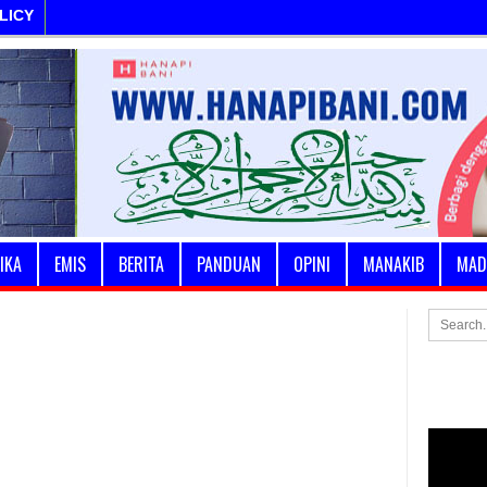
LICY
IKA
EMIS
BERITA
PANDUAN
OPINI
MANAKIB
MAD