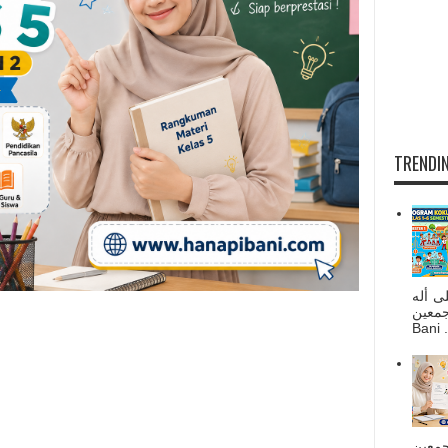
TRENDIN
ى أله
صحبه أجمعين
Bani . 
جمعين