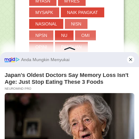
MYASN
MYRES
MYSAPK
NAIK PANGKAT
NASIONAL
NISN
NPSN
NU
OMI
OPINI
PANDUAN
PANTUN
PAS
PAT
PAUD
PDUM
PDUN
PEDANG
PEDOMAN
PELATIHAN
PEMILU
PENDIDIKAN
PENGUMUMAN
PERANGKAT LAINNYA
PERMEN
PERPRES