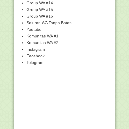
Group WA #14
Unduh Surat Keterangan Biodata
Group WA #15
Penerima BSU jika a...
Group WA #16
Penjelasan Terkait Penerima BSU
Saluran WA Tanpa Batas
(Bantuan Subsidi U...
Youtube
Update Pengumuman pada 23
Komunitas WA #1
Desember 2020 tentang Ba...
Komunitas WA #2
Pedang Zulfikar, Senjata Terkuat Nabi
Muhammad SAW
Instagram
Facebook
Jadi Menag, Gus Yaqut: Agama Harus
Jadi Inspirasi,...
Telegram
Update Pengumuman pada 21
Desember 2020 tentang Ba...
Surat Edaran Istrumen Pengumpulan
Data Persiapan P...
Unduh dan Pasang Kumpulan Bingkai
Foto Hari Ibu Te...
391Ribu Guru Madrasah Non PNS
Cetak Surat Kelengka...
Pengumuman SIMPATIKA tentang
Batas Akhir Pencairan...