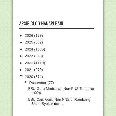
ARSIP BLOG HANAPI BANI
►
2026
(179)
►
2025
(532)
►
2024
(1035)
►
2023
(923)
►
2022
(1119)
►
2021
(970)
▼
2020
(574)
▼
Desember
(77)
BSU Guru Madrasah Non PNS Terserap
100%
BSU Cair, Guru Non PNS di Rembang
Ucap Syukur dan ...
Kemenag Gelar Apresiasi Pendidikan
Tinggi Keagamaa...