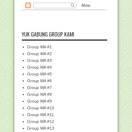
Unduh PMA Nomor 30 Tahun 2020
Tentang Pendirian da...
Unduh Contoh File Kelengkapan LPJ
BOS BA-BUN Tahun...
Alamat VervalPD Kemenag Terbaru
YUK GABUNG GROUP KAMI
serta Alternatif L...
Kemenag Launching Gerakan Wakaf
Group WA #1
Uang ASN, Menag: B...
Group WA #2
Silaturahim ke Rabithah Alawiyah,
Group WA #3
Menag: Alhamduli...
Group WA #4
Makin Lama Tak Bersekolah Moral Anak
Bisa Makin Me...
Group WA #5
Group WA #6
Sowan Kyai Ubab Maimoen dan Gus
Baha, Menag Diskus...
Group WA #7
Ciri-ciri Anak yang Memiliki EQ Tinggi
Group WA #8
Group WA #9
Pedang Salahuddin Al-Ayyubi , Pedang
Legendaris Te...
Group WA #10
Kemenag Harap Kemenko PMK Gelar
Group WA #11
Rakor Bahas Kuota ...
Group WA #12
Kartu Pencairan BSU Guru PAI Bukan
Group WA #13
PNS sudah Bisa ...