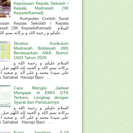
Keputusan Kepala Sekolah /
Kepala Madrasah (SK
Kepsek/Kamad)
Kumpulan Contoh Surat
tusan Kepala Sekolah / Kepala
sah (SK Kepsek/Kamad) السلام
عليكم و رحمة الله و بركاته بسم الله و ال...
Struktur Kurikulum
Madrasah Ibtidaiyah (MI)
Berdasarkan KMA Nomor
1503 Tahun 2025
السلام عليكم و رحمة الله و
بركاته بسم الله و الحمد لله اللهم صل 
على سيدنا محمد و على أله و صحبه أ
 Sahabat Hanapi Bani . ...
Cara Mengisi Jadwal
Mengajar di EMIS GTK
Terbaru, Lengkap dengan
Syarat dan Panduannya
السلام عليكم و رحمة الله و
بركاته بسم الله و الحمد لله اللهم صل 
على سيدنا محمد و على أله و صحبه أ
 Sahabat Hanapi Bani . ...
Kunci Jawaban 5.19