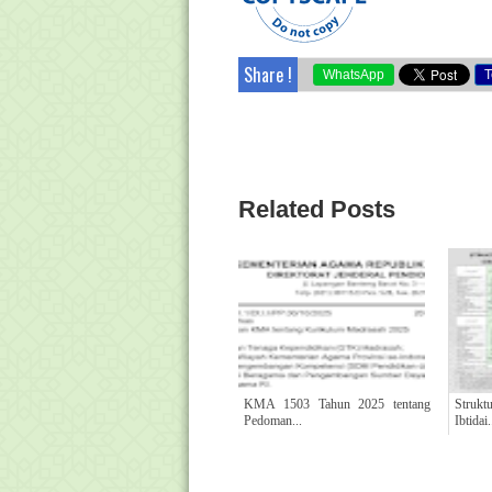
Share !
WhatsApp
T
Related Posts
KMA 1503 Tahun 2025 tentang
Struk
Pedoman...
Ibtidai.