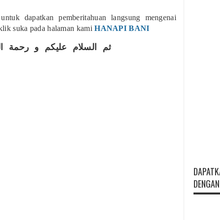
 untuk dapatkan pemberitahuan langsung mengenai
n klik suka pada halaman kami
HANAPI BANI
ثم السلام عليكم و رحمة الل
DAPATK
DENGAN 