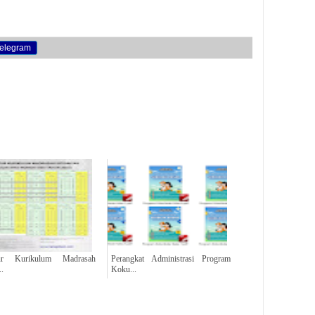
elegram
tur Kurikulum Madrasah
Perangkat Administrasi Program
..
Koku...