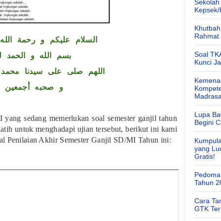
Sekolah
Kepsek
Khutbah 
Rahmat 
السلام عليكم و رحمة الله 
Soal TK
بسم الله و الحمد ل
Kunci J
اللهم صلى على سيدنا محمد 
Kemenag
و صحبه أجمعين
Kompete
Madras
Lupa Ba
 yang sedang memerlukan soal semester ganjil tahun
Begini 
latih untuk menghadapi ujian tersebut, berikut ini kami
l Penilaian Akhir Semester Ganjil SD/MI Tahun ini:
Kumpula
yang Lu
Gratis!
Pedoman
Tahun 2
Cara Ta
GTK Ter