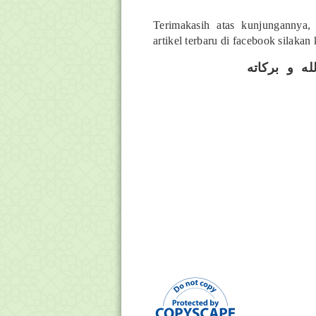
Terimakasih atas kunjungannya,
artikel terbaru di facebook silaka
ه و بركاته