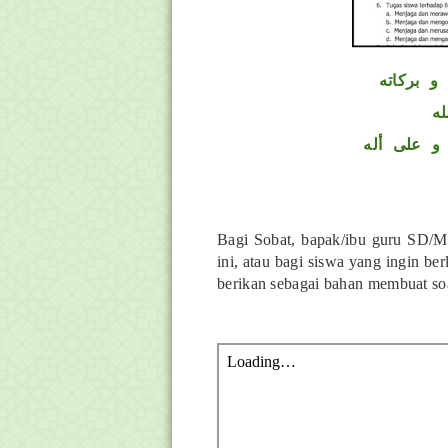
و بركاته
له
و على أله
Bagi Sobat, bapak/ibu guru SD/MI
ini, atau bagi siswa yang ingin ber
berikan sebagai bahan membuat soa