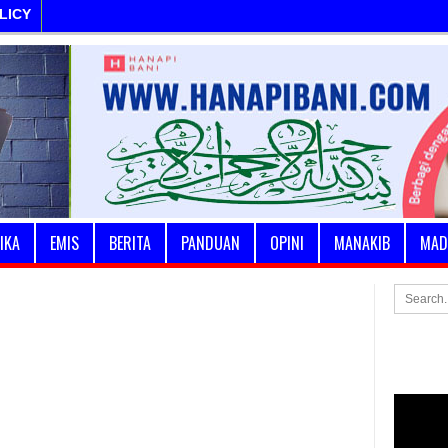
LICY
IKA
EMIS
BERITA
PANDUAN
OPINI
MANAKIB
MAD