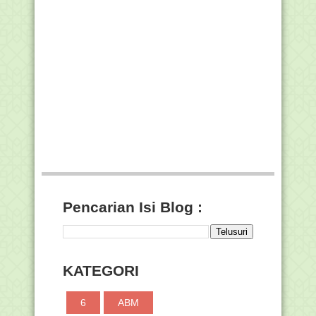
beserta Panduan Setti...
KI-KD Matematika Kelas 6 SD/MI Masa
Pandemi Oleh K...
Rasyidiah Khalidiah (RAKHA) dan AL-
AZHAR
Kumpulan Link Twibbon Maulid Nabi
2021 Terbaik
Link Twibbon Resmi Kemenag Peringati
Hari Santri N...
Mengenal Nadia Shafiana Rahma,
Peraih Santri Award...
Ini Doa Menag pada Hari Santri 2021
Sehari Jadi Menteri, Santri Ini Minta
Jam Pelajara...
Pencarian Isi Blog :
Ini Filosofi Tema dan Logo Hari Santri
2021
Kumpulan Link Twibbon Hari Santri
Nasional 2021
KATEGORI
Pengumuman Penetapan Hasil dan
Rekomendasi Akredit...
6
ABM
Kemenag Luncurkan Buku Manasik Haji