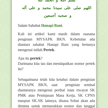
بسم الله و الحمد لله
اللهم صلى على سيدنا محمد و على أله
و صحبه أجمعين
Salam Sahabat
Hanapi Bani
.
Kali ini artikel kami masih dalam suasana
pengisian MYSAPK BKN. Kebetulan ada
diantara sahabat Hanapi Bani yang bertanya
mengenai istilah
Pertek
.
Apa itu
pertek
?
Darimana kita tau dan mendapatkan nomor pertek
itu?
Sebagaimana telah kita ketahui dalam pengisian
MYSAPK BKN, saat pengisian semisal
diantaranya mengenai perihal isian riwayat SK
PMK atau Peninjauan Masa Kerja, SK CPNS
maupun SK-SK lainnya, disana Sobat akan ada
diminta untuk memasukkan nomor dan tanggal