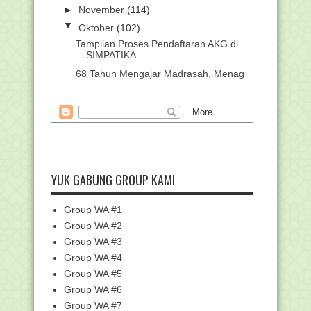
►
November
(114)
▼
Oktober
(102)
Tampilan Proses Pendaftaran AKG di
SIMPATIKA
68 Tahun Mengajar Madrasah, Menag
Siapkan Afirmasi...
Cara Cek Kelengkapan Peserta Bimtek
Tindak Lanjut ...
Download POS Resmi Asesmen
Kompetensi Madrasah Ind...
Berpulang Ke Rahmatullaah, Pendiri
Ponpes Yasin Ba...
YUK GABUNG GROUP KAMI
Sedikit Evaluasi mengenai Survei
Lingkungan Belajar
Group WA #1
Surat Edaran Percepatan Penyaluran
Group WA #2
Dana Insentif 2021
Group WA #3
Pelaksanaan Asesmen Guru dan
Group WA #4
Tenaga Kependidikan T...
Group WA #5
Surat Edaran Pengisian Pendataan
Group WA #6
Peserta Bimtek AK...
Group WA #7
Beasiswa 10.000 Microblog