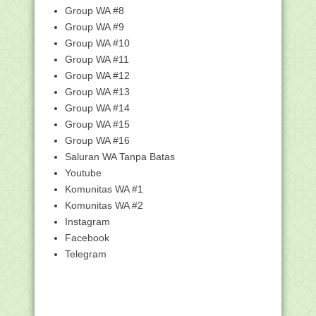
Competition, Untuk Siswa...
Group WA #8
Group WA #9
Kumpulan Twibbon Hari Sumpah
Pemuda 2021
Group WA #10
Soal Hadiah untuk NU, Menag: Itu
Group WA #11
Motivasi Internal...
Group WA #12
Silabus Kelas 8 SMP / MTs Lengkap
Group WA #13
Download Ebook Mekanisme
Group WA #14
Pengadaan Barang/Jasa RA ...
Group WA #15
Silabus SMP/MTs Kelas 9 Lengkap
Group WA #16
1.345 Guru dan Pengawas PAI Ikut
Saluran WA Tanpa Batas
Seleksi Calon Pel...
Youtube
Contoh Anggaran Dasar dan Anggaran
Komunitas WA #1
Rumah Tangga (A...
Komunitas WA #2
Dibuka Wapres, AICIS 2021 Akan Bahas
Instagram
Reaktualisasi...
Facebook
Sidang Habib Palsu Ubbay Dillah Ayyubi
Telegram
(Mengaku Be...
Kemenag Persiapkan Metode Asesmen
Baru pada Rapat ...
Download VDI AKMI Tahun 2021