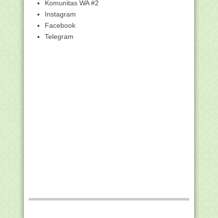
Komunitas WA #2
Dibuka Wapres, AICIS 2021 Akan Bahas
Instagram
Reaktualisasi...
Facebook
Sidang Habib Palsu Ubbay Dillah Ayyubi
Telegram
(Mengaku Be...
Kemenag Persiapkan Metode Asesmen
Baru pada Rapat ...
Download VDI AKMI Tahun 2021
beserta Panduan Setti...
KI-KD Matematika Kelas 6 SD/MI Masa
Pandemi Oleh K...
Rasyidiah Khalidiah (RAKHA) dan AL-
AZHAR
Kumpulan Link Twibbon Maulid Nabi
2021 Terbaik
Link Twibbon Resmi Kemenag Peringati
Hari Santri N...
Mengenal Nadia Shafiana Rahma,
Peraih Santri Award...
Ini Doa Menag pada Hari Santri 2021
Sehari Jadi Menteri, Santri Ini Minta
Jam Pelajara...