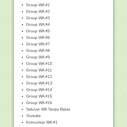
Lingkungan Belajar
Group WA #1
Surat Edaran Percepatan Penyaluran
Group WA #2
Dana Insentif 2021
Group WA #3
Pelaksanaan Asesmen Guru dan
Group WA #4
Tenaga Kependidikan T...
Group WA #5
Surat Edaran Pengisian Pendataan
Group WA #6
Peserta Bimtek AK...
Group WA #7
Beasiswa 10.000 Microblog
Competition, Untuk Siswa...
Group WA #8
Group WA #9
Kumpulan Twibbon Hari Sumpah
Pemuda 2021
Group WA #10
Soal Hadiah untuk NU, Menag: Itu
Group WA #11
Motivasi Internal...
Group WA #12
Silabus Kelas 8 SMP / MTs Lengkap
Group WA #13
Download Ebook Mekanisme
Group WA #14
Pengadaan Barang/Jasa RA ...
Group WA #15
Silabus SMP/MTs Kelas 9 Lengkap
Group WA #16
1.345 Guru dan Pengawas PAI Ikut
Saluran WA Tanpa Batas
Seleksi Calon Pel...
Youtube
Contoh Anggaran Dasar dan Anggaran
Komunitas WA #1
Rumah Tangga (A...