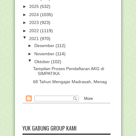
►
2025
(532)
►
2024
(1035)
►
2023
(923)
►
2022
(1119)
▼
2021
(970)
►
Desember
(112)
►
November
(114)
▼
Oktober
(102)
Tampilan Proses Pendaftaran AKG di
SIMPATIKA
68 Tahun Mengajar Madrasah, Menag
Siapkan Afirmasi...
Cara Cek Kelengkapan Peserta Bimtek
Tindak Lanjut ...
Download POS Resmi Asesmen
Kompetensi Madrasah Ind...
Berpulang Ke Rahmatullaah, Pendiri
Ponpes Yasin Ba...
YUK GABUNG GROUP KAMI
Sedikit Evaluasi mengenai Survei