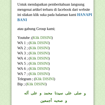
Untuk mendapatkan pemberitahuan langsung
mengenai artikel terbaru di facebook dari website
ini silakan klik suka pada halaman kami
HANAPI
BANI
atau gabung Group kami;
Youtube ;(
Klik DISINI
)
WA 1 ; (
Klik DISINI
)
WA 2 ; (
Klik DISINI
)
WA 3 ; (
Klik DISINI
)
WA 4 ; (
Klik DISINI
)
WA 5 ; (
Klik DISINI
)
WA 6 ; (
Klik DISINI
)
WA 7 ; (
Klik DISINI
)
Telegram ;
(
Klik DISINI
)
Bip ;
(
Klik DISINI
)
و
صلى على سيدنا محمد و على أله
و صحبه أجمعين