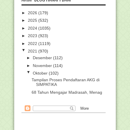
►
2026
(179)
►
2025
(532)
►
2024
(1035)
►
2023
(923)
►
2022
(1119)
▼
2021
(970)
►
Desember
(112)
►
November
(114)
▼
Oktober
(102)
Tampilan Proses Pendaftaran AKG di
SIMPATIKA
68 Tahun Mengajar Madrasah, Menag
Siapkan Afirmasi...
Cara Cek Kelengkapan Peserta Bimtek
Tindak Lanjut ...
Download POS Resmi Asesmen
Kompetensi Madrasah Ind...
Berpulang Ke Rahmatullaah, Pendiri