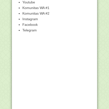
Seleksi Calon Pel...
Youtube
Contoh Anggaran Dasar dan Anggaran
Komunitas WA #1
Rumah Tangga (A...
Komunitas WA #2
Dibuka Wapres, AICIS 2021 Akan Bahas
Instagram
Reaktualisasi...
Facebook
Sidang Habib Palsu Ubbay Dillah Ayyubi
Telegram
(Mengaku Be...
Kemenag Persiapkan Metode Asesmen
Baru pada Rapat ...
Download VDI AKMI Tahun 2021
beserta Panduan Setti...
KI-KD Matematika Kelas 6 SD/MI Masa
Pandemi Oleh K...
Rasyidiah Khalidiah (RAKHA) dan AL-
AZHAR
Kumpulan Link Twibbon Maulid Nabi
2021 Terbaik
Link Twibbon Resmi Kemenag Peringati
Hari Santri N...
Mengenal Nadia Shafiana Rahma,
Peraih Santri Award...