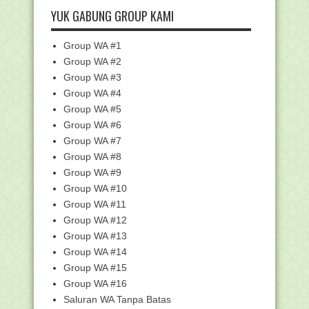
Ponpes Yasin Ba...
YUK GABUNG GROUP KAMI
Sedikit Evaluasi mengenai Survei
Lingkungan Belajar
Group WA #1
Surat Edaran Percepatan Penyaluran
Group WA #2
Dana Insentif 2021
Group WA #3
Pelaksanaan Asesmen Guru dan
Group WA #4
Tenaga Kependidikan T...
Group WA #5
Surat Edaran Pengisian Pendataan
Group WA #6
Peserta Bimtek AK...
Group WA #7
Beasiswa 10.000 Microblog
Competition, Untuk Siswa...
Group WA #8
Group WA #9
Kumpulan Twibbon Hari Sumpah
Pemuda 2021
Group WA #10
Soal Hadiah untuk NU, Menag: Itu
Group WA #11
Motivasi Internal...
Group WA #12
Silabus Kelas 8 SMP / MTs Lengkap
Group WA #13
Download Ebook Mekanisme
Group WA #14
Pengadaan Barang/Jasa RA ...
Group WA #15
Silabus SMP/MTs Kelas 9 Lengkap
Group WA #16
1.345 Guru dan Pengawas PAI Ikut
Saluran WA Tanpa Batas