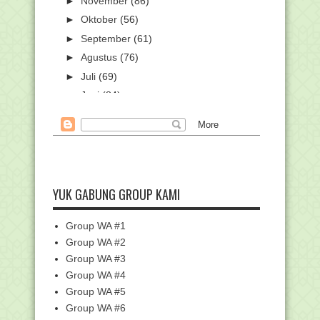
►
November
(86)
►
Oktober
(56)
►
September
(61)
►
Agustus
(76)
►
Juli
(69)
►
Juni
(84)
►
Mei
(59)
►
April
(108)
►
Maret
(179)
▼
Februari
(107)
Edaran Pendafataran PPG Dalam
YUK GABUNG GROUP KAMI
Jabatan Tahun 2022
Pegawai Kemenag dan Keluarganya
Group WA #1
Ikuti Vaksinasi Bo...
Group WA #2
Rindu, Siswi MTsN 1 Pati ini Raih Empat
Group WA #3
Medali Int...
Group WA #4
Unduh Contoh Soal Bahasa Arab - Ujian
Madrasah (UM...
Group WA #5
Group WA #6
Keputusan Menag tentang Pedoman