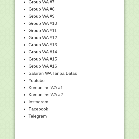
Penyelenggaraan Pe...
Group WA #7
MUI Apresiasi Edaran Menag Tentang
Group WA #8
Pedoman Penggun...
Group WA #9
Menag Terbitkan Pedoman
Group WA #10
Penggunaan Pengeras Suara ...
Group WA #11
Edaran Menteri Agama No SE 05 tahun
Group WA #12
2022 tentang P...
Group WA #13
Petunjuk Pengisian Nomor Peserta
Group WA #14
Ujian Madrasah (U...
Group WA #15
Panduan Cara Akses Aplikasi PDUM
Group WA #16
dan Cetak Kartu U...
Saluran WA Tanpa Batas
Unduh Contoh Soal SKI - Ujian
Madrasah (UM) Jenjan...
Youtube
Komunitas WA #1
Unduh Contoh Soal Tryout Ujian
Madrasah (UM) Fikih...
Komunitas WA #2
Unduh Contoh Soal Akidah Akhlak -
Instagram
Ujian Madrasah (...
Facebook
Unduh Contoh Soal Ujian Madrasah
Telegram
(UM) MA
Unduh Contoh Soal Ujian Madrasah
(UM) MI