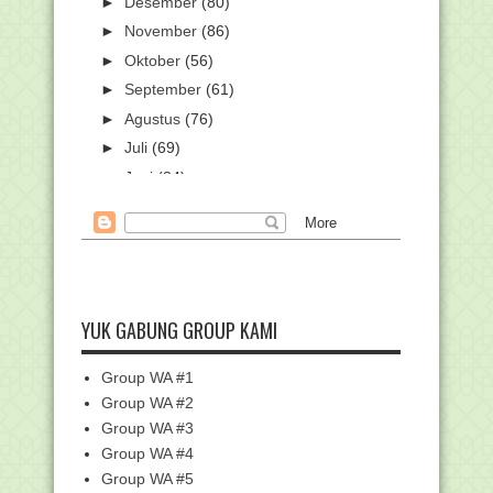
►
Desember
(80)
►
November
(86)
►
Oktober
(56)
►
September
(61)
►
Agustus
(76)
►
Juli
(69)
►
Juni
(84)
►
Mei
(59)
►
April
(108)
►
Maret
(179)
▼
Februari
(107)
Edaran Pendafataran PPG Dalam
YUK GABUNG GROUP KAMI
Jabatan Tahun 2022
Pegawai Kemenag dan Keluarganya
Group WA #1
Ikuti Vaksinasi Bo...
Group WA #2
Rindu, Siswi MTsN 1 Pati ini Raih Empat
Group WA #3
Medali Int...
Group WA #4
Unduh Contoh Soal Bahasa Arab - Ujian
Madrasah (UM...
Group WA #5