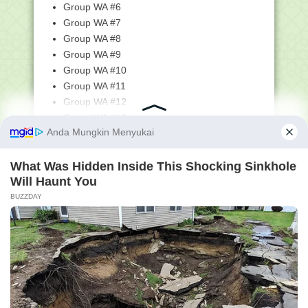
Group WA #6
Keputusan Menag tentang Pedoman
Penyelenggaraan Pe...
Group WA #7
MUI Apresiasi Edaran Menag Tentang
Group WA #8
Pedoman Penggun...
Group WA #9
Menag Terbitkan Pedoman
Group WA #10
Penggunaan Pengeras Suara ...
Group WA #11
Edaran Menteri Agama No SE 05 tahun
Group WA #12
2022 tentang P...
Group WA #13
Petunjuk Pengisian Nomor Peserta
Group WA #14
Ujian Madrasah (U...
Group WA #15
Panduan Cara Akses Aplikasi PDUM
Group WA #16
dan Cetak Kartu U...
Saluran WA Tanpa Batas
Unduh Contoh Soal SKI - Ujian
Madrasah (UM) Jenjan...
Youtube
Komunitas WA #1
Unduh Contoh Soal Tryout Ujian
Madrasah (UM) Fikih...
Komunitas WA #2
Unduh Contoh Soal Akidah Akhlak -
Instagram
Ujian Madrasah (...
Facebook
Unduh Contoh Soal Ujian Madrasah
Telegram
(UM) MA
Unduh Contoh Soal Ujian Madrasah