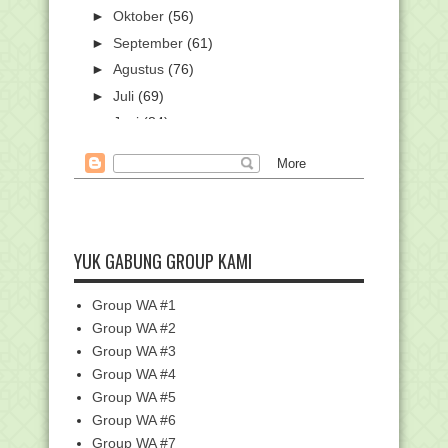
►
Oktober
(56)
►
September
(61)
►
Agustus
(76)
►
Juli
(69)
►
Juni
(84)
►
Mei
(59)
►
April
(108)
►
Maret
(179)
▼
Februari
(107)
Edaran Pendafataran PPG Dalam
YUK GABUNG GROUP KAMI
Jabatan Tahun 2022
Pegawai Kemenag dan Keluarganya
Group WA #1
Ikuti Vaksinasi Bo...
Group WA #2
Rindu, Siswi MTsN 1 Pati ini Raih Empat
Group WA #3
Medali Int...
Group WA #4
Unduh Contoh Soal Bahasa Arab - Ujian
Madrasah (UM...
Group WA #5
Group WA #6
Keputusan Menag tentang Pedoman
Penyelenggaraan Pe...
Group WA #7