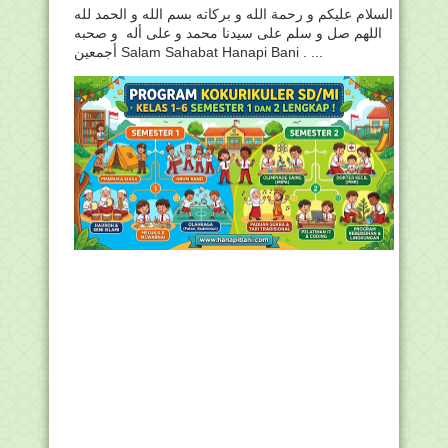
السلام عليكم و رحمة الله و بركاته بسم الله و الحمد لله
اللهم صل و سلم على سيدنا محمد و على أله و صحبه
أجمعين Salam Sahabat Hanapi Bani . ...