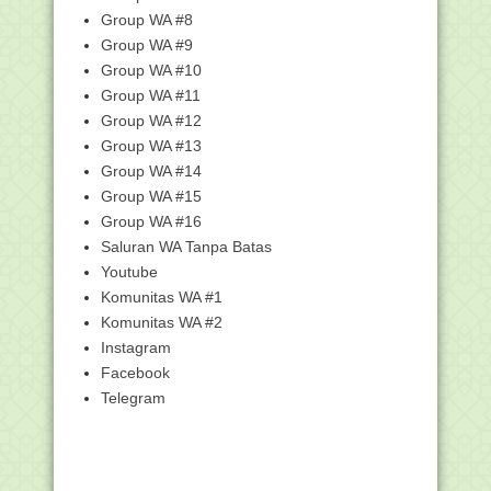
MUI Apresiasi Edaran Menag Tentang
Group WA #8
Pedoman Penggun...
Group WA #9
Menag Terbitkan Pedoman
Group WA #10
Penggunaan Pengeras Suara ...
Group WA #11
Edaran Menteri Agama No SE 05 tahun
Group WA #12
2022 tentang P...
Group WA #13
Petunjuk Pengisian Nomor Peserta
Group WA #14
Ujian Madrasah (U...
Group WA #15
Panduan Cara Akses Aplikasi PDUM
Group WA #16
dan Cetak Kartu U...
Saluran WA Tanpa Batas
Unduh Contoh Soal SKI - Ujian
Madrasah (UM) Jenjan...
Youtube
Komunitas WA #1
Unduh Contoh Soal Tryout Ujian
Madrasah (UM) Fikih...
Komunitas WA #2
Unduh Contoh Soal Akidah Akhlak -
Instagram
Ujian Madrasah (...
Facebook
Unduh Contoh Soal Ujian Madrasah
Telegram
(UM) MA
Unduh Contoh Soal Ujian Madrasah
(UM) MI
Contoh Soal Ujian Madrasah (UM)