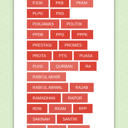
PJOK
PKB
PKKM
PLPG
PNS
POKJAWAS
POLITIK
PPDB
PPG
PPPK
PRESTASI
PROMES
PROTA
PTS
PUASA
PUISI
QURBAN
RA
RABI'UL AKHIR
RABI'UL AWWAL
RAJAB
RAMADHAN
RAPOR
RDM
RKAM
RPP
SAKINAH
SANTRI