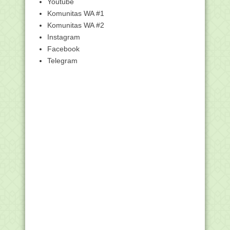
Youtube
Berkas Pengumuman CPNS Sudah Bisa
Diunduh, Segera ...
Komunitas WA #1
Amalan Agar Bisa Hamil
Komunitas WA #2
Instagram
Pemkab Pamekasan Batalkan
Kelulusan CPNS Secara Ti...
Facebook
Siapkan Surat-surat ini saat
Telegram
Pemberkasan Bagi yang...
63 ASN NTB Terjangkit HIV/AIDS
6 Tombol Rahasia di WhatsApp yang
Mungkin Tidak Ka...
TERNYATA QATAR NEGARA PALING
ANEH DI DUNIA !!!!
Tahukah anda Untuk apa Dana Desa
Tahun 2019 Didesa...
Pengumuman Hasil Akreditasi
Kalimantan Selatan Tah...
Muncul Kabar Rekrutmen CPNS 2019
Saat Rapat di BKN
MEMOTONG KUKU ITU SUNNAH
BERPAHALA, CARA POTONG DA...
Peringatan Hari Amal Bakti ke-73