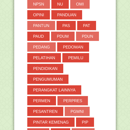
NPSN
NU
OMI
OPINI
PANDUAN
PANTUN
PAS
PAT
PAUD
PDUM
PDUN
PEDANG
PEDOMAN
PELATIHAN
PEMILU
PENDIDIKAN
PENGUMUMAN
PERANGKAT LAINNYA
PERMEN
PERPRES
PESANTREN
PGMNI
PINTAR KEMENAG
PIP