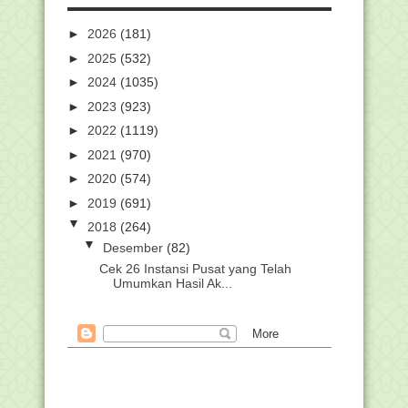
►
2026
(181)
►
2025
(532)
►
2024
(1035)
►
2023
(923)
►
2022
(1119)
►
2021
(970)
►
2020
(574)
►
2019
(691)
▼
2018
(264)
▼
Desember
(82)
Cek 26 Instansi Pusat yang Telah
Umumkan Hasil Ak...
Perpanjangan Waktu Pendaftaran
Seleksi Terbuka Cal...
Perumpamaan Seorang Mukmin
Bersedia Tak Pindah Tugas 10 Tahun,
Syarat Penting...