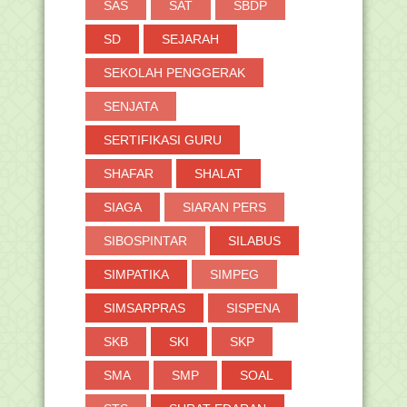
SAS
SAT
SBDP
SD
SEJARAH
SEKOLAH PENGGERAK
SENJATA
SERTIFIKASI GURU
SHAFAR
SHALAT
SIAGA
SIARAN PERS
SIBOSPINTAR
SILABUS
SIMPATIKA
SIMPEG
SIMSARPRAS
SISPENA
SKB
SKI
SKP
SMA
SMP
SOAL