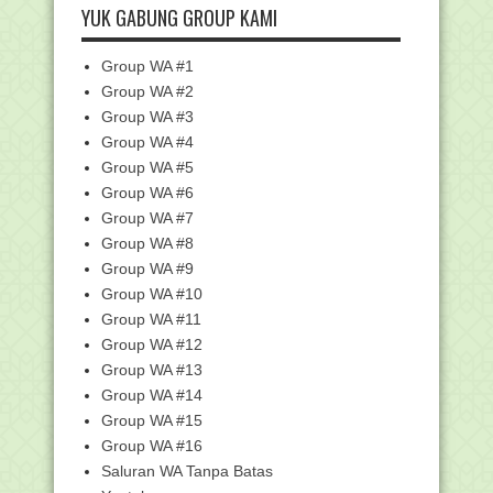
Bahasa Arab dan Akidah Akhlak akan
YUK GABUNG GROUP KAMI
Pindah dari UAM...
Surat Edaran Tentang Pengukuran
Group WA #1
Indeks Profesional...
Group WA #2
Pemberitahuan Guru Non PNS
Penerima Insentif Tahun...
Group WA #3
Group WA #4
Kemenag Masih Proses Verifikasi dan
Validasi Hasil...
Group WA #5
Daftar Instansi yang Telah Umumkan
Group WA #6
Hasil Kelulusan...
Group WA #7
Pengumuman Akhir Hasil Seleksi CPNS
Group WA #8
BKN 2018
Group WA #9
ANCAMAN BAGI ORANG YANG
Group WA #10
MENINGGALKAN SHOLAT JUM'AT
Group WA #11
BIODATA LENGKAP 25 NABI DAN
Group WA #12
RASUL
Group WA #13
Penjelasan tentang Patch 1 Sampai 6.5
ARD
Group WA #14
Group WA #15
763 CPNS Pemkot Palembang
Dinyatakan Lulus, Ada 26...
Group WA #16
Pemutakhiran Capesun
Saluran WA Tanpa Batas