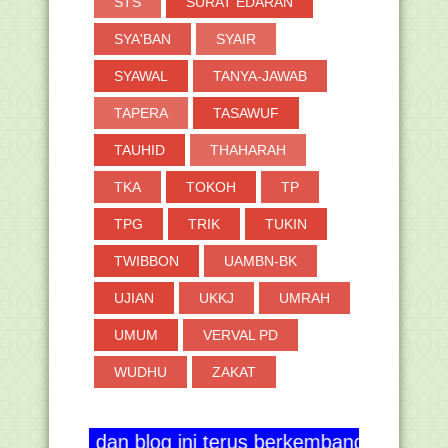
STS
SURAT EDARAN
SYA'BAN
SYAIR
SYAWAL
TANYA-JAWAB
TAPERA
TASAWUF
TAUHID
THAHARAH
TKA
TOKOH
TP
TPG
TRIK
TUKIN
TWIBBON
UAMBN-BK
UJIAN
UKKJ
UMRAH
UMUM
VERVAL PD
WUDHU
ZAKAT
dan blog ini terus berkembang serta berguna bagi 