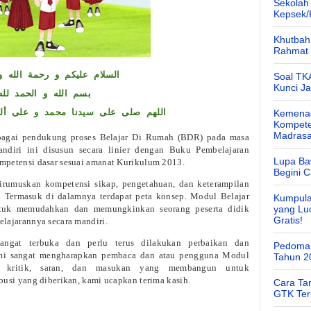
Sekolah
Kepsek
Khutbah 
Rahmat 
السلام عليكم و رحمة الله و 
Soal TK
Kunci J
بسم الله و الحمد لله
اللهم صلى على سيدنا محمد و على أل
Kemenag
Kompete
Madras
ebagai pendukung proses Belajar Di Rumah (BDR) pada masa
diri ini disusun secara linier dengan Buku Pembelajaran
Lupa Ba
mpetensi dasar sesuai amanat Kurikulum 2013.
Begini 
irumuskan kompetensi sikap, pengetahuan, dan keterampilan
k. Termasuk di dalamnya terdapat peta konsep. Modul Belajar
Kumpula
untuk memudahkan dan memungkinkan seorang peserta didik
yang Lu
Gratis!
lajarannya secara mandiri.
angat terbuka dan perlu terus dilakukan perbaikan dan
Pedoman
mi sangat mengharapkan pembaca dan atau pengguna Modul
Tahun 2
n kritik, saran, dan masukan yang membangun untuk
usi yang diberikan, kami ucapkan terima kasih.
Cara Ta
GTK Ter