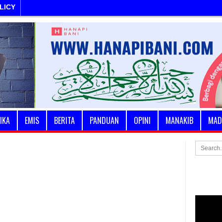
LICY
IKA
EMIS
BERITA
PANDUAN
OPINI
MANAKIB
MAD