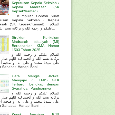
Keputusan Kepala Sekolah /
Kepala Madrasah (SK
Kepsek/Kamad)
Kumpulan Contoh Surat
tusan Kepala Sekolah / Kepala
sah (SK Kepsek/Kamad) السلام
عليكم و رحمة الله و بركاته بسم الله و ال...
Struktur Kurikulum
Madrasah Ibtidaiyah (MI)
Berdasarkan KMA Nomor
1503 Tahun 2025
السلام عليكم و رحمة الله و
بركاته بسم الله و الحمد لله اللهم صل 
على سيدنا محمد و على أله و صحبه أ
 Sahabat Hanapi Bani . ...
Cara Mengisi Jadwal
Mengajar di EMIS GTK
Terbaru, Lengkap dengan
Syarat dan Panduannya
السلام عليكم و رحمة الله و
بركاته بسم الله و الحمد لله اللهم صل 
على سيدنا محمد و على أله و صحبه أ
 Sahabat Hanapi Bani . ...
Kunci Jawaban 5.19