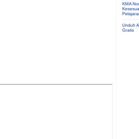
KMA Nom
Kesesuai
Pelajar
Unduh Ap
Gratis