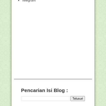
Telegram
Modul Pembelajaran BDR Kelas 1 Tema
2
Modul Pembelajaran BDR Kelas 4 Tema
2
Viral Video Poligami Dirut Bank Syariah
di NTB, Pe...
Materi Pembelajaran SKI - "Kehidupan
Sosial dan Ke...
Materi Pembelajaran Fikih - "Mimpi
Basah (Ihtilam)"
9 Lembaga Pendidikan Islam Raih
Apresisasi Praktik...
Sayembara 1000 Video Pembelajaran
SMK Tahun 2020
Kemenag Rilis Hasil Ujian Masuk PTKIN
2020, Cek Di...
Penting, Peserta SKB CPNS Kemenag
Harus Segera Isi...
Pencarian Isi Blog :
Cara buat Akun "Madrasah Berbagi",
Situs Warga Mad...
Jadwal Dan Materi Serta Panduan BDR