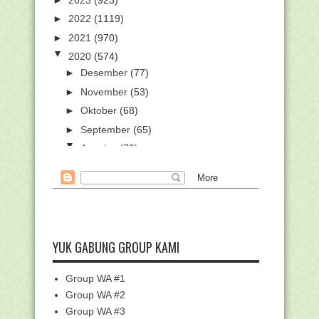
►
2022
(1119)
►
2021
(970)
▼
2020
(574)
►
Desember
(77)
►
November
(53)
►
Oktober
(68)
►
September
(65)
▼
Agustus
(70)
48 Video Ikuti Lomba Jejak Wali di
Nusantara
Materi Pembelajaran Fikih - "Hikmah
Mengonsumsi Ma...
1939 Peserta Ikuti Madrasah Vlog
Competition
YUK GABUNG GROUP KAMI
Download Buku Siswa K-13 Kelas 6
Semua Tema
Group WA #1
Download Buku Siswa K-13 Kelas 3
Group WA #2
Semua Tema
Group WA #3
SK Dirjen Pendis tentang Panduan