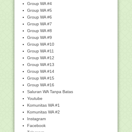
Group WA #4
Penyusunan Modul ...
Group WA #5
SK Dirjen Pendis Tentang Petunjuk
Teknis Pelaksana...
Group WA #6
Group WA #7
Kemenag Luncurkan Aplikasi e-
Perpustakaan Badan Li...
Group WA #8
Surat Edaran Program Pemberian
Group WA #9
Kouta Internet Bagi...
Group WA #10
SE Panduan Penyelenggaraan
Group WA #11
Pembelajaran 2020/2021...
Group WA #12
Juara Nasional, Siswa MAN 1
Group WA #13
Samarinda Ikuti Macao ...
Group WA #14
Kemenag Susun Regulasi Seleksi
Group WA #15
Kepala Madrasah dan...
Group WA #16
Modul Pembelajaran BDR Kelas 6 Tema
2
Saluran WA Tanpa Batas
Youtube
Modul Pembelajaran BDR Kelas 5 Tema
2
Komunitas WA #1
Modul Pembelajaran BDR Kelas 3 Tema
Komunitas WA #2
2
Instagram
Modul Pembelajaran BDR Kelas 2 Tema
Facebook
2