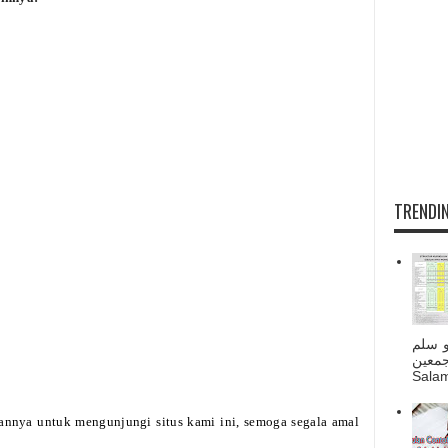
TRENDIN
و سلم
جمعين
Salam
annya untuk mengunjungi situs kami ini, semoga segala amal