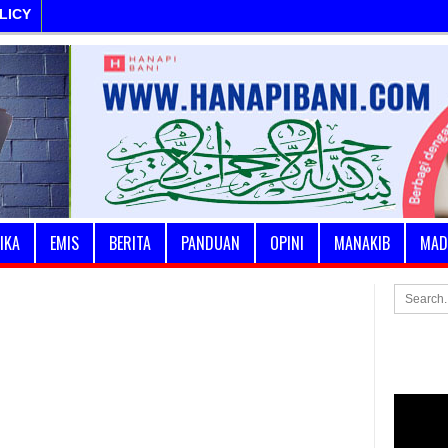
LICY
IKA
EMIS
BERITA
PANDUAN
OPINI
MANAKIB
MAD