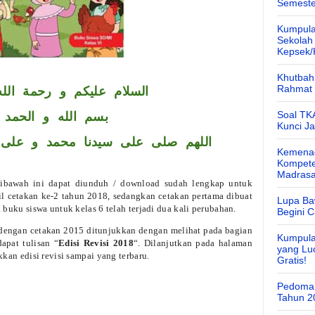
Semeste
Kumpula
Sekolah
Kepsek
Khutbah 
Rahmat 
السلام عليكم و رحمة الله
Soal TK
بسم الله و الحمد ل
Kunci J
اللهم صلى على سيدنا محمد و على 
Kemenag
Kompete
Madras
ibawah ini dapat diunduh / download sudah lengkap untuk
sil cetakan ke-2 tahun 2018, sedangkan cetakan pertama dibuat
Lupa Ba
uku siswa untuk kelas 6 telah terjadi dua kali perubahan.
Begini 
engan cetakan 2015 ditunjukkan dengan melihat pada bagian
Kumpula
apat tulisan “
Edisi Revisi 2018
“. Dilanjutkan pada halaman
yang Lu
an edisi revisi sampai yang terbaru.
Gratis!
Pedoman
Tahun 2