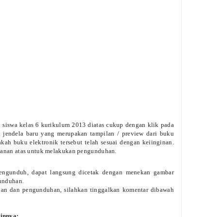
siswa kelas 6 kurikulum 2013 diatas cukup dengan klik pada
a jendela baru yang merupakan tampilan / preview dari buku
akah buku elektronik tersebut telah sesuai dengan keiinginan.
kanan atas untuk melakukan pengunduhan.
mengunduh, dapat langsung dicetak dengan menekan gambar
 unduhan.
akan dan pengunduhan, silahkan tinggalkan komentar dibawah
innya: