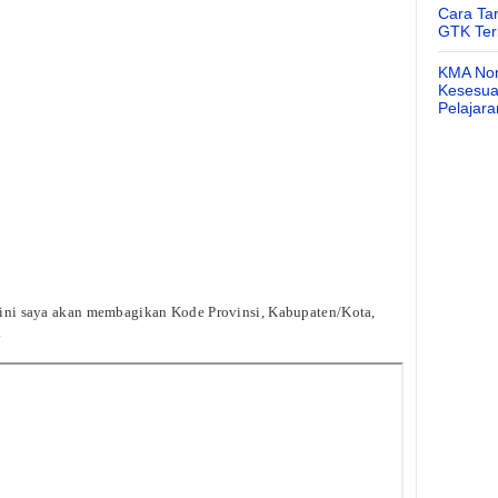
Cara Ta
GTK Ter
KMA Nom
Kesesuai
Pelajar
i sini saya akan membagikan Kode Provinsi, Kabupaten/Kota,
.