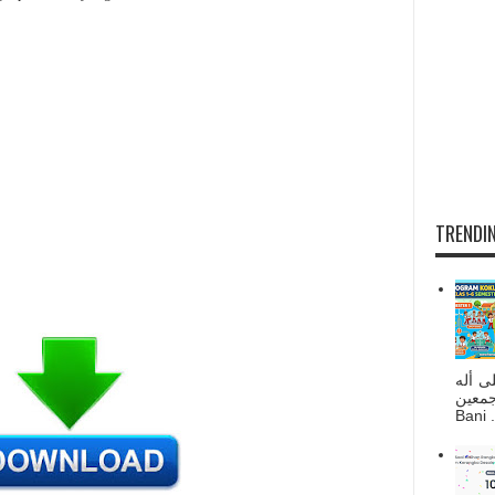
TRENDIN
ى أله
صحبه أجمعين
Bani . 