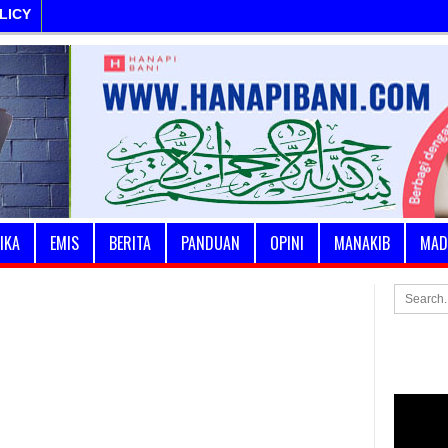
LICY
IKA
EMIS
BERITA
PANDUAN
OPINI
MANAKIB
MAD