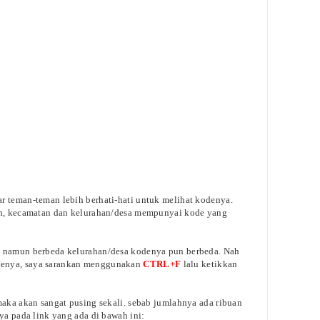
r teman-teman lebih berhati-hati untuk melihat kodenya.
ten, kecamatan dan kelurahan/desa mempunyai kode yang
n namun berbeda kelurahan/desa kodenya pun berbeda. Nah
denya, saya sarankan menggunakan
CTRL+F
lalu ketikkan
maka akan sangat pusing sekali. sebab jumlahnya ada ribuan
nya pada link yang ada di bawah ini: