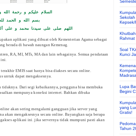
Semeste
السلام عليكم و رحمة الله و 
Kumpula
Sekolah
بسم الله و الحمد لله
Kepsek
اللهم صلى على سيدنا محمد و على أل
Khutbah 
Rahmat 
upakan aplikasi yang dibuat oleh Kementerian Agama sebagai
ang berada di bawah naungan Kemenag.
Soal TK
ntren, RA, MI, MTs, MA dan lain sebagainya. Semua pendataan
Kunci J
 ini.
Kemenag
Kompete
 terakhir EMIS saat hanya bisa diakses secara online.
Madras
s untuk dapat mengaksesnya.
Lupa Ba
dan tidaknya. Dari segi kebaikannya, pengguna bisa membuka
Begini 
ja asalkan mempunya koneksi internet. Bahkan dibuka
Kumpula
yang Lu
nline akan sering mengalami gangguan jika server yang
Gratis!
na akan mengaksesnya secara online. Bayangkan saja berapa
gakses aplikasi ini. jika servernya tidak mumpuni pasti akan
Pedoman
Tahun 2