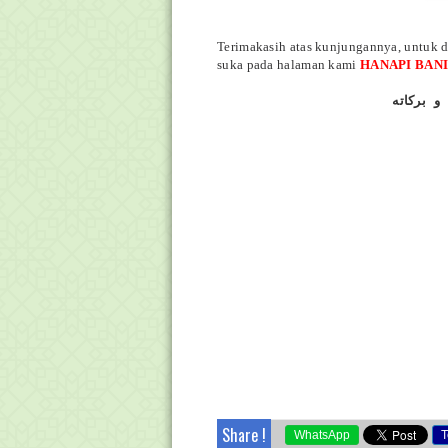
Terimakasih atas kunjungannya, untuk d
suka pada halaman kami
HANAPI BAN
و بركاته
Share !
WhatsApp
T