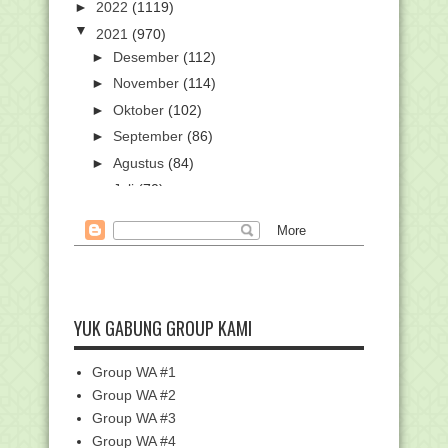
►
2022
(1119)
▼
2021
(970)
►
Desember
(112)
►
November
(114)
►
Oktober
(102)
►
September
(86)
►
Agustus
(84)
►
Juli
(70)
►
Juni
(65)
►
Mei
(66)
►
April
(46)
▼
Maret
(80)
Gelar Webinar PBSB, Upaya Kemenag
YUK GABUNG GROUP KAMI
Fasilitasi Ribua...
Unduh SKB 4 Menteri tentang Panduan
Group WA #1
Penyelenggaran...
Group WA #2
SKB 4 Menteri: Guru Sudah Vaksinasi
Group WA #3
Wajib Buka Bel...
Group WA #4
Besok, Kemenag Mulai Cairkan BOS