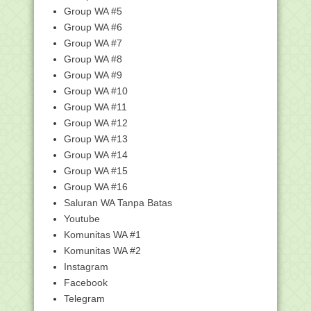
Madrasah Swasta S...
Group WA #5
Group WA #6
Sebab-sebab Hijrah Nabi Muhammad
Saw. ke Yatsrib
Group WA #7
PPG GPAI Siap Digelar, Ini Daftar LPTK
Group WA #8
Penyelenggara
Group WA #9
Belum Ada Info Resmi Kuota Haji,
Group WA #10
Reguler maupun Kh...
Group WA #11
Program BDR Akan Ditayangkan Di TV
Group WA #12
Edukasi Kemendi...
Group WA #13
Menag Yaqut Kutuk Keras Pengeboman
Group WA #14
di Depan Gereja...
Group WA #15
Madrasah Multilingual Segera Dibangun
Group WA #16
di Soppeng
Saluran WA Tanpa Batas
Persiapan Pendataan Asesmen
Nasional (AN) Tahun 2021
Youtube
Komunitas WA #1
Ini Empat Fokus Kemenag Wujudkan
Madrasah Hebat Be...
Komunitas WA #2
Beredar SK Madrasah Program
Instagram
Pembangunan RKB, Kemen...
Facebook
Ditjen Pendis Lakukan Penilaian Angka
Telegram
Kredit bagi ...