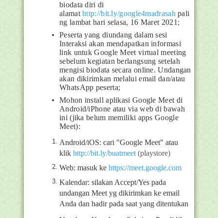
biodata diri
di
alamat
http://bit.ly/google4madrasah
pali
ng lambat hari selasa, 16 Maret 2021;
Peserta yang diundang dalam sesi
Interaksi akan mendapatkan informasi
link untuk Google Meet virtual meeting
sebelum kegiatan berlangsung setelah
mengisi biodata secara online. Undangan
akan dikirimkan melalui email dan/atau
WhatsApp peserta;
Mohon install aplikasi Google Meet di
Android/iPhone atau via web di bawah
ini (jika belum memiliki apps Google
Meet):
Android/iOS: cari "Google Meet" atau
klik
http://bit.ly/buatmeet
(playstore)
Web: masuk ke
https://meet.google.com
Kalendar: silakan Accept/Yes pada
undangan Meet yg dikirimkan ke email
Anda dan hadir pada saat yang ditentukan