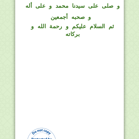
و
صلى على سيدنا محمد و على أله
و صحبه أجمعين
ثم السلام عليكم و رحمة الله و
بركاته