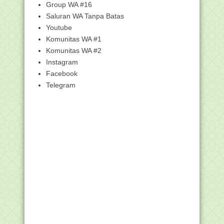
Group WA #16
di Soppeng
Saluran WA Tanpa Batas
Persiapan Pendataan Asesmen
Nasional (AN) Tahun 2021
Youtube
Komunitas WA #1
Ini Empat Fokus Kemenag Wujudkan
Madrasah Hebat Be...
Komunitas WA #2
Beredar SK Madrasah Program
Instagram
Pembangunan RKB, Kemen...
Facebook
Ditjen Pendis Lakukan Penilaian Angka
Telegram
Kredit bagi ...
Juknis Tunjangan Khusus bagi Guru
Bukan PNS sebesa...
Ini Sebaran Kuota PPPK Guru
Madrasah 2021 di 30 Pr...
[SIMPATIKA] Cara Cetak SK Tunjangan
oleh Kanwil
Kemenag Verifikasi Penerima
Tunjangan Profesi Guru...
Unduh Juknis Pemberian Tunjangan
Insentif Bagi Gur...
Konsorsium Susun Soal Seleksi PPPK
Formasi Guru Agama