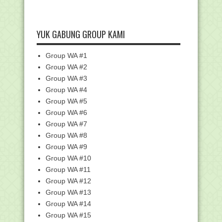
►
April
(46)
▼
Maret
(80)
Gelar Webinar PBSB, Upaya Kemenag
YUK GABUNG GROUP KAMI
Fasilitasi Ribua...
Unduh SKB 4 Menteri tentang Panduan
Group WA #1
Penyelenggaran...
Group WA #2
SKB 4 Menteri: Guru Sudah Vaksinasi
Group WA #3
Wajib Buka Bel...
Group WA #4
Besok, Kemenag Mulai Cairkan BOS
Madrasah Swasta S...
Group WA #5
Group WA #6
Sebab-sebab Hijrah Nabi Muhammad
Saw. ke Yatsrib
Group WA #7
PPG GPAI Siap Digelar, Ini Daftar LPTK
Group WA #8
Penyelenggara
Group WA #9
Belum Ada Info Resmi Kuota Haji,
Group WA #10
Reguler maupun Kh...
Group WA #11
Program BDR Akan Ditayangkan Di TV
Group WA #12
Edukasi Kemendi...
Group WA #13
Menag Yaqut Kutuk Keras Pengeboman
Group WA #14
di Depan Gereja...
Group WA #15
Madrasah Multilingual Segera Dibangun