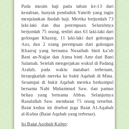
Pada musim haji pada tahun ke-13 dari
kenabian, banyak penduduk Yatsrib yang ingin
menjalankan ibadah haji. Mereka berjumlah 73
laki-laki dan dua perempuan. Seluruhnya
berjumlah 75 orang, terdiri atas 63 laki-laki dari
golongan Khazraj, 11 laki-laki dari golongan
Aus, dan 2 orang perempuan dari golongan
Khazraj yang bernama Nusaibah binti ka’ab
Bani an-Najjar dan Asma binti Amr dari Bani
Salamah. Setelah mengerjakan wukuf di Padang
Arafah, pada waktu matahari terbenam,
berangkatlah mereka ke bukit Aqabah di Mina.
Sesampai di bukit Aqabah mereka berkumpul
bersama Nabi Muhammad Saw. dan paman
beliau yang bernama Abbas. Selanjutnya
Rasulullah Saw. membaiat 75 orang tersebut.
Baiat kedua ini disebut juga Baiat Al-Aqabah
al-Kubra (Baiat Aqabah yang terbesar).
Isi Baiat Aqobah Kubro
: