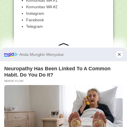
Komunitas WA #1
Ini Empat Fokus Kemenag Wujudkan
Madrasah Hebat Be...
Komunitas WA #2
Beredar SK Madrasah Program
Instagram
Pembangunan RKB, Kemen...
Facebook
Ditjen Pendis Lakukan Penilaian Angka
Telegram
Kredit bagi ...
Juknis Tunjangan Khusus bagi Guru
Bukan PNS sebesa...
Ini Sebaran Kuota PPPK Guru
Madrasah 2021 di 30 Pr...
[SIMPATIKA] Cara Cetak SK Tunjangan
oleh Kanwil
Kemenag Verifikasi Penerima
Tunjangan Profesi Guru...
Unduh Juknis Pemberian Tunjangan
Insentif Bagi Gur...
Konsorsium Susun Soal Seleksi PPPK
Formasi Guru Agama
Direktorat PAI Segera Eksekusi PPG
dan Pengangkata...
Seleksi PPPK 2021, Kemenag: 9.495
Guru Madrasah, 2...