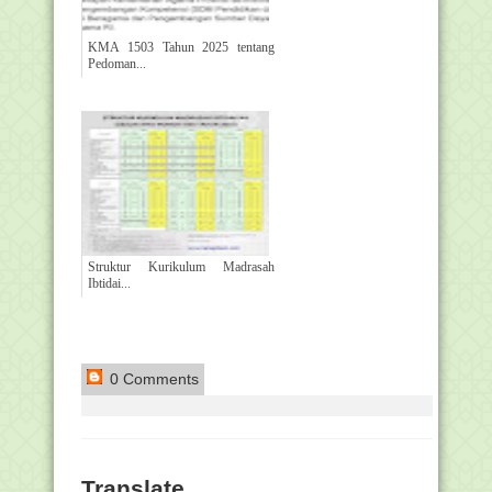
KMA 1503 Tahun 2025 tentang
Pedoman...
Struktur Kurikulum Madrasah
Ibtidai...
0 Comments
Translate