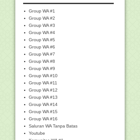
Unduh SKB 4 Menteri tentang Panduan
Group WA #1
Penyelenggaran...
Group WA #2
SKB 4 Menteri: Guru Sudah Vaksinasi
Group WA #3
Wajib Buka Bel...
Group WA #4
Besok, Kemenag Mulai Cairkan BOS
Madrasah Swasta S...
Group WA #5
Group WA #6
Sebab-sebab Hijrah Nabi Muhammad
Saw. ke Yatsrib
Group WA #7
PPG GPAI Siap Digelar, Ini Daftar LPTK
Group WA #8
Penyelenggara
Group WA #9
Belum Ada Info Resmi Kuota Haji,
Group WA #10
Reguler maupun Kh...
Group WA #11
Program BDR Akan Ditayangkan Di TV
Group WA #12
Edukasi Kemendi...
Group WA #13
Menag Yaqut Kutuk Keras Pengeboman
Group WA #14
di Depan Gereja...
Group WA #15
Madrasah Multilingual Segera Dibangun
Group WA #16
di Soppeng
Saluran WA Tanpa Batas
Persiapan Pendataan Asesmen
Nasional (AN) Tahun 2021
Youtube