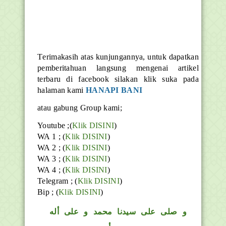
T
erimakasih atas kunjungannya, untuk dapatkan
pemberitahuan langsung mengenai artikel
terbaru di facebook silakan klik suka pada
halaman kami
HANAPI BANI
atau gabung Group kami;
Youtube ;(
Klik DISINI
)
WA 1 ; (
Klik DISINI
)
WA 2 ; (
Klik DISINI
)
WA 3 ; (
Klik DISINI
)
WA 4 ; (
Klik DISINI
)
Telegram ;
(
Klik DISINI
)
Bip ;
(
Klik DISINI
)
و
صلى على سيدنا محمد و على أله