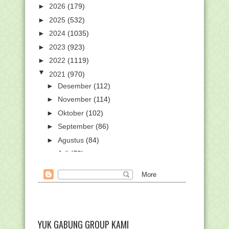
►
2026
(179)
►
2025
(532)
►
2024
(1035)
►
2023
(923)
►
2022
(1119)
▼
2021
(970)
►
Desember
(112)
►
November
(114)
►
Oktober
(102)
►
September
(86)
►
Agustus
(84)
►
Juli
(70)
►
Juni
(65)
►
Mei
(66)
►
April
(46)
▼
Maret
(80)
Gelar Webinar PBSB, Upaya Kemenag
YUK GABUNG GROUP KAMI
Fasilitasi Ribua...