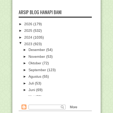
ARSIP BLOG HANAPI BANI
►
2026
(179)
►
2025
(532)
►
2024
(1035)
▼
2023
(923)
►
Desember
(54)
►
November
(53)
►
Oktober
(72)
►
September
(123)
►
Agustus
(55)
►
Juli
(53)
►
Juni
(69)
►
Mei
(73)
►
April
(87)
►
Maret
(101)