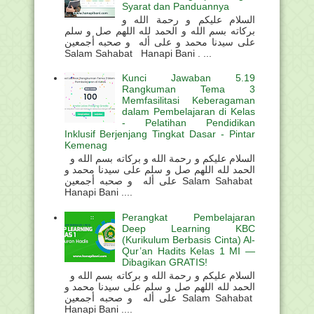
Syarat dan Panduannya
السلام عليكم و رحمة الله و
بركاته بسم الله و الحمد لله اللهم صل و سلم
على سيدنا محمد و على أله و صحبه أجمعين
Salam Sahabat Hanapi Bani . ...
Kunci Jawaban 5.19
Rangkuman Tema 3
Memfasilitasi Keberagaman
dalam Pembelajaran di Kelas
- Pelatihan Pendidikan
Inklusif Berjenjang Tingkat Dasar - Pintar
Kemenag
السلام عليكم و رحمة الله و بركاته بسم الله و
الحمد لله اللهم صل و سلم على سيدنا محمد و
على أله و صحبه أجمعين Salam Sahabat
Hanapi Bani ....
Perangkat Pembelajaran
Deep Learning KBC
(Kurikulum Berbasis Cinta) Al-
Qur’an Hadits Kelas 1 MI —
Dibagikan GRATIS!
السلام عليكم و رحمة الله و بركاته بسم الله و
الحمد لله اللهم صل و سلم على سيدنا محمد و
على أله و صحبه أجمعين Salam Sahabat
Hanapi Bani ....