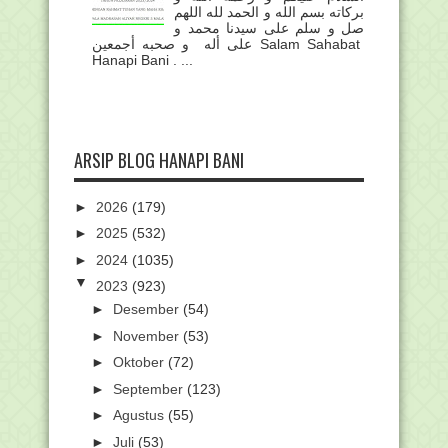
بركاته بسم الله و الحمد لله اللهم
صل و سلم على سيدنا محمد و
على أله و صحبه أجمعين Salam Sahabat
Hanapi Bani . ...
ARSIP BLOG HANAPI BANI
►
2026
(179)
►
2025
(532)
►
2024
(1035)
▼
2023
(923)
►
Desember
(54)
►
November
(53)
►
Oktober
(72)
►
September
(123)
►
Agustus
(55)
►
Juli
(53)