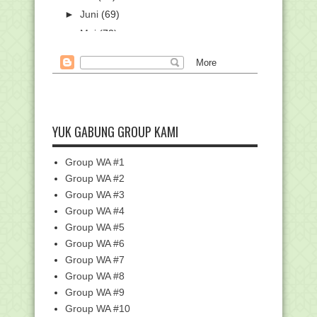
►
Juni
(69)
►
Mei
(73)
►
April
(87)
►
Maret
(101)
►
Februari
(84)
▼
Januari
(99)
40.889 Guru MTs Ikuti Bimtek
YUK GABUNG GROUP KAMI
Implementasi Kurikulu...
3.290 Calon Petugas Haji Ikuti CAT dan
Group WA #1
Wawacara Ti...
Group WA #2
Juknis Pembayaran Tunjangan Kinerja
Group WA #3
(Tukin) Guru A...
Group WA #4
Modul Pelatihan Kurikulum Merdeka
Badan Litbang da...
Group WA #5
Group WA #6
Contoh soal dan Simulasi UTBK-
SNPMB
Group WA #7
Puluhan Ribu Guru Madrasah Ikuti
Group WA #8
Bimtek Implementa...
Group WA #9
Sejumlah Posisi Makmum yang
Group WA #10
Dimakruhkan saat Shala...