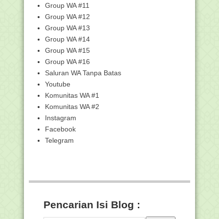
Group WA #11
Hasil Seleksi Administrasi Setelah Masa
Group WA #12
Sanggah Ca...
Group WA #13
1.240 Peserta Diterima Sanggahnya,
Group WA #14
74.424 Pelamar ...
Group WA #15
Pembatalan Status Pelamar Hasil
Group WA #16
Seleksi Administra...
Saluran WA Tanpa Batas
Peraturan Presiden Republik Indonesia
Nomor 12 Tah...
Youtube
Komunitas WA #1
14.122 Guru Madrasah dan PAI Ikuti Uji
Pengetahuan...
Komunitas WA #2
Pengumuman Hasil Seleksi Administrasi
Instagram
Calon Petuga...
Facebook
Prosedur Pencairan BOS Pada
Telegram
Madrasah Tahun Anggara...
Alasan Mengapa Aturan Masuk SD/MI
Negeri Minimal U...
Pengumuman Hasil Seleksi Administrasi
Pasca Sangga...
Juknis BOS RA/Madrasah Tahun 2023
Pencarian Isi Blog :
Pelatihan Kurikulum Merdeka pada