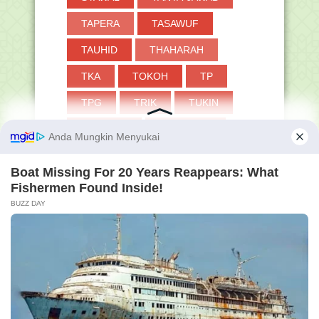
TAPERA
TASAWUF
TAUHID
THAHARAH
TKA
TOKOH
TP
TPG
TRIK
TUKIN
TWIBBON
UAMBN-BK
UJIAN
UKKJ
UMRAH
UMUM
VERVAL PD
WUDHU
ZAKAT
at baik di dunia maupun di akhirat. Aamiin ya Rab
Membershi
Pengunjun