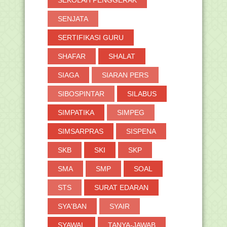
SENJATA
SERTIFIKASI GURU
SHAFAR
SHALAT
SIAGA
SIARAN PERS
SIBOSPINTAR
SILABUS
SIMPATIKA
SIMPEG
SIMSARPRAS
SISPENA
SKB
SKI
SKP
SMA
SMP
SOAL
STS
SURAT EDARAN
SYA'BAN
SYAIR
SYAWAL
TANYA-JAWAB