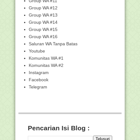
Group WA #11
Hasil Seleksi Administrasi Setelah Masa
Group WA #12
Sanggah Ca...
Group WA #13
1.240 Peserta Diterima Sanggahnya,
Group WA #14
74.424 Pelamar ...
Group WA #15
Pembatalan Status Pelamar Hasil
Group WA #16
Seleksi Administra...
Saluran WA Tanpa Batas
Peraturan Presiden Republik Indonesia
Nomor 12 Tah...
Youtube
Komunitas WA #1
14.122 Guru Madrasah dan PAI Ikuti Uji
Pengetahuan...
Komunitas WA #2
Pengumuman Hasil Seleksi Administrasi
Instagram
Calon Petuga...
Facebook
Prosedur Pencairan BOS Pada
Telegram
Madrasah Tahun Anggara...
Alasan Mengapa Aturan Masuk SD/MI
Negeri Minimal U...
Pengumuman Hasil Seleksi Administrasi
Pasca Sangga...
Juknis BOS RA/Madrasah Tahun 2023
Pencarian Isi Blog :
Pelatihan Kurikulum Merdeka pada
Madrasah