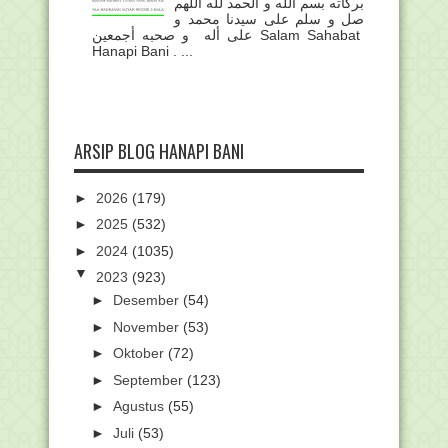
بركاته بسم الله و الحمد لله اللهم
صل و سلم على سيدنا محمد و
على أله و صحبه أجمعين Salam Sahabat
Hanapi Bani . ...
ARSIP BLOG HANAPI BANI
►
2026
(179)
►
2025
(532)
►
2024
(1035)
▼
2023
(923)
►
Desember
(54)
►
November
(53)
►
Oktober
(72)
►
September
(123)
►
Agustus
(55)
►
Juli
(53)