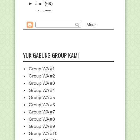
►
Juni
(69)
►
Mei
(73)
►
April
(87)
►
Maret
(101)
►
Februari
(84)
▼
Januari
(99)
40.889 Guru MTs Ikuti Bimtek
YUK GABUNG GROUP KAMI
Implementasi Kurikulu...
3.290 Calon Petugas Haji Ikuti CAT dan
Group WA #1
Wawacara Ti...
Group WA #2
Juknis Pembayaran Tunjangan Kinerja
Group WA #3
(Tukin) Guru A...
Group WA #4
Modul Pelatihan Kurikulum Merdeka
Badan Litbang da...
Group WA #5
Group WA #6
Contoh soal dan Simulasi UTBK-
SNPMB
Group WA #7
Puluhan Ribu Guru Madrasah Ikuti
Group WA #8
Bimtek Implementa...
Group WA #9
Sejumlah Posisi Makmum yang
Group WA #10
Dimakruhkan saat Shala...