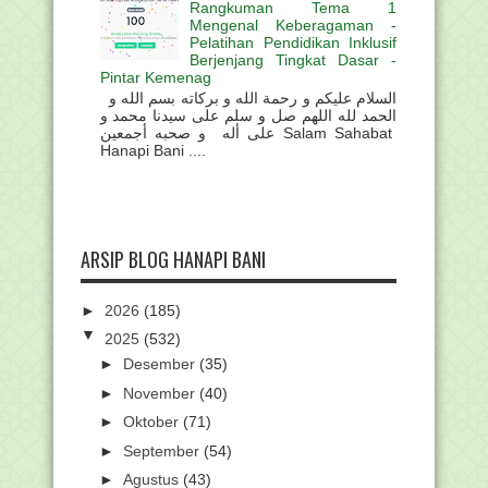
Rangkuman Tema 1
Mengenal Keberagaman -
Pelatihan Pendidikan Inklusif
Berjenjang Tingkat Dasar -
Pintar Kemenag
السلام عليكم و رحمة الله و بركاته بسم الله و
الحمد لله اللهم صل و سلم على سيدنا محمد و
على أله و صحبه أجمعين Salam Sahabat
Hanapi Bani ....
ARSIP BLOG HANAPI BANI
►
2026
(185)
▼
2025
(532)
►
Desember
(35)
►
November
(40)
►
Oktober
(71)
►
September
(54)
►
Agustus
(43)