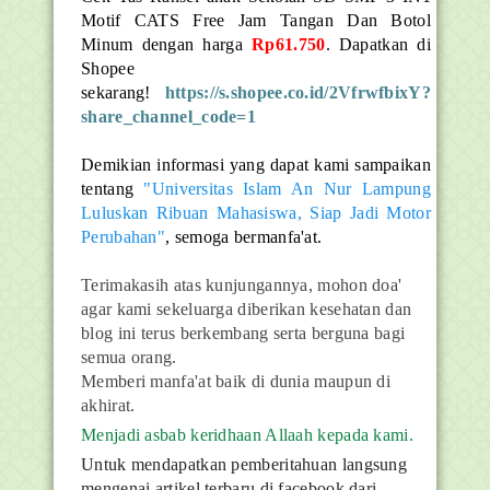
Motif CATS Free Jam Tangan Dan Botol
Minum dengan harga
Rp61.750
. Dapatkan di
Shopee
sekarang!
https://s.shopee.co.id/2VfrwfbixY?
share_channel_code=1
Demikian informasi yang dapat kami sampaikan
tentang
"Universitas Islam An Nur Lampung
Luluskan Ribuan Mahasiswa, Siap Jadi Motor
Perubahan"
, semoga bermanfa'at.
Terimakasih atas kunjungannya, mohon doa'
agar kami sekeluarga diberikan kesehatan dan
blog ini terus berkembang serta berguna bagi
semua orang.
Memberi manfa'at baik di dunia maupun di
akhirat.
Menjadi asbab keridhaan Allaah kepada kami.
Untuk mendapatkan pemberitahuan langsung
mengenai artikel terbaru di facebook dari