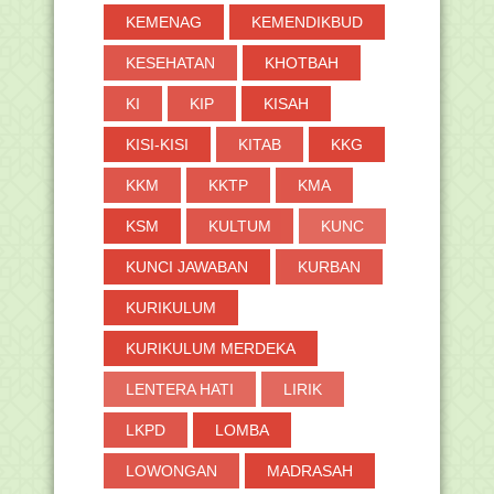
►
2018
(264)
KEMENAG
KEMENDIKBUD
►
2017
(371)
KESEHATAN
KHOTBAH
►
2016
(2)
KI
KIP
KISAH
KISI-KISI
KITAB
KKG
KKM
KKTP
KMA
KSM
KULTUM
KUNC
KUNCI JAWABAN
KURBAN
KURIKULUM
KURIKULUM MERDEKA
LENTERA HATI
LIRIK
LKPD
LOMBA
LOWONGAN
MADRASAH