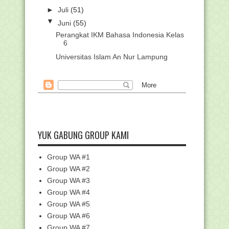
►
Juli
(51)
▼
Juni
(55)
Perangkat IKM Bahasa Indonesia Kelas
6
Universitas Islam An Nur Lampung
Luluskan Ribuan M...
Struktur Kurikulum Madrasah Aliyah
(MA) Berdasarka...
Unduh Perangkat Kurikulum Merdeka
Mata Pelajaran S...
Struktur Kurikulum MTs KMA 450 Tahun
2024
YUK GABUNG GROUP KAMI
Struktur Kurikulum MI KMA 450 Tahun
2024
Group WA #1
Jadwal Masuk Sekolah & Madrasah di
Group WA #2
Tahun Ajaran 20...
Group WA #3
Download Modul Ajar SMA/MA
Group WA #4
Kurikulum Merdeka
Group WA #5
Download Modul Ajar SMP/MTs
Group WA #6
Kurikulum Merdeka
Group WA #7