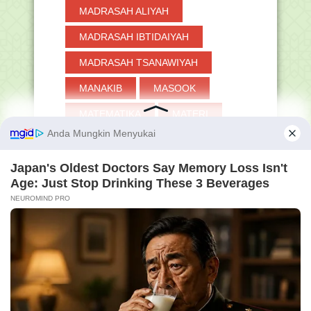
MADRASAH ALIYAH
MADRASAH IBTIDAIYAH
MADRASAH TSANAWIYAH
MANAKIB
MASOOK
MATEMATIKA
MATERI
MENDIKDASMEN
MGMP
MODUL
MOTIVASI
MP3
MUHARRAM
MUI
MY FAMILY
MYASN
MYRES
MYSAPK
NAIK PANGKAT
NASIONAL
NISN