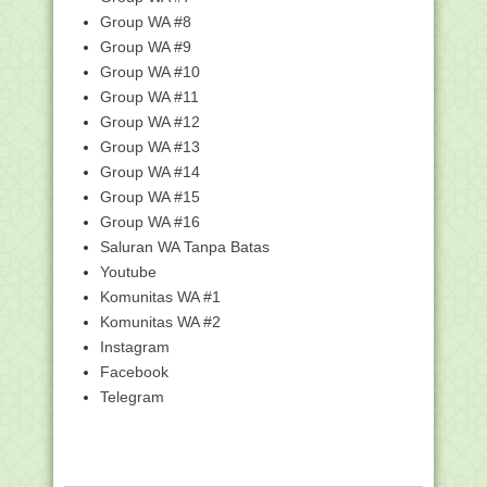
Panduan Menautkan Alamat Email
Google untuk Akses ...
Group WA #8
Group WA #9
Download Modul Ajar SD/MI Kurikulum
Merdeka
Group WA #10
Download Contoh Kurikulum
Group WA #11
Operasional Madrasah (KO...
Group WA #12
Download Contoh Kurikulum
Group WA #13
Operasional Madrasah (KO...
Group WA #14
Download Contoh Kurikulum
Group WA #15
Operasional Madrasah (KO...
Group WA #16
Download Contoh Kurikulum
Saluran WA Tanpa Batas
Operasional Madrasah (KO...
Youtube
Kunci Jawaban - 2.6 Indeks Kepuasan
Komunitas WA #1
Masyarakat - P...
Komunitas WA #2
Kunci Jawaban - 2.5 Pengelolaan
Pengaduan Masyarak...
Instagram
Facebook
Kunci Jawaban 2.4 Implementasi &
Pengawasan Pelay...
Telegram
Kunci Jawaban - 2.2 Desain Pelayanan
Publik - Pint...
Kunci Jawaban - Modul 2.1 Konsep dan
Kebijakan Pel...