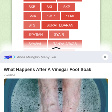
SKB
SKI
SKP
SMA
SMP
SOAL
STS
SURAT EDARAN
SYA'BAN
SYAIR
SYAWAL
TANYA-JAWAB
TAPERA
TASAWUF
TAUHID
THAHARAH
TKA
TOKOH
TP
TPG
TRIK
TUKIN
TWIBBON
UAMBN-BK
UJIAN
UKKJ
UMRAH
UMUM
VERVAL PD