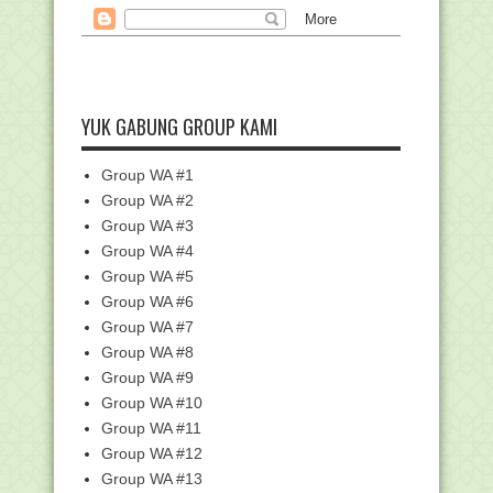
Agustus
(54)
Ini Alasan Kemenag Gelar KSM
Nasional 2019 di Manado
KISAH ANAK KECIL YANG
MENUMBANGKAN 'ULAMA'
SOMBONG...
YUK GABUNG GROUP KAMI
Viral Foto Kebaktian di Halaman Masjid,
Menag: Ini...
Group WA #1
Siswa MTsN 1 Gorontalo Ciptakan Alat
Group WA #2
Belah Durian
Group WA #3
Surat Pemberitahuan Serta Juknis
Group WA #4
Bantuan Pemberday...
Group WA #5
Surat Pengantar Pemutakhiran EMIS
Semester Ganjil ...
Group WA #6
Group WA #7
Tanggal Merah di Kalender Hari Libur
Nasional Tahu...
Group WA #8
Dua Siswa MAN Demak Ikuti Final
Group WA #9
Olimpiade Matemati...
Group WA #10
Penetapan Calon Peserta Pendidikan
Group WA #11
Profesi Guru Da...
Group WA #12
KOMPETISI PENULISAN BUKU PAI
Group WA #13
DAN BAHASA ARAB MADRASAH