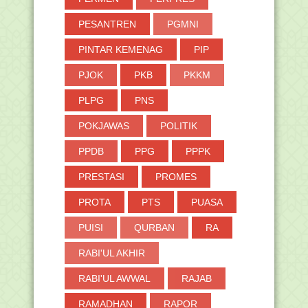
PESANTREN
PGMNI
PINTAR KEMENAG
PIP
PJOK
PKB
PKKM
PLPG
PNS
POKJAWAS
POLITIK
PPDB
PPG
PPPK
PRESTASI
PROMES
PROTA
PTS
PUASA
PUISI
QURBAN
RA
RABI'UL AKHIR
RABI'UL AWWAL
RAJAB
RAMADHAN
RAPOR