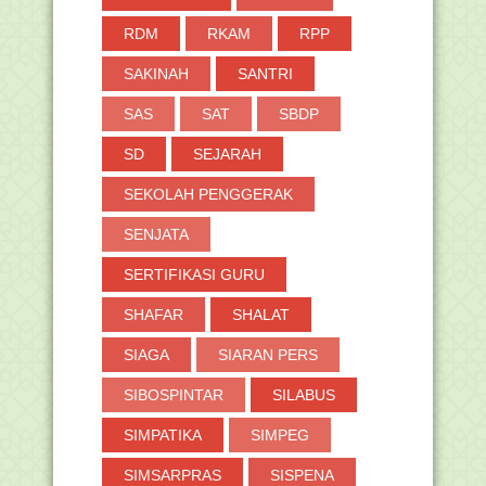
RDM
RKAM
RPP
SAKINAH
SANTRI
SAS
SAT
SBDP
SD
SEJARAH
SEKOLAH PENGGERAK
SENJATA
SERTIFIKASI GURU
SHAFAR
SHALAT
SIAGA
SIARAN PERS
SIBOSPINTAR
SILABUS
SIMPATIKA
SIMPEG
SIMSARPRAS
SISPENA