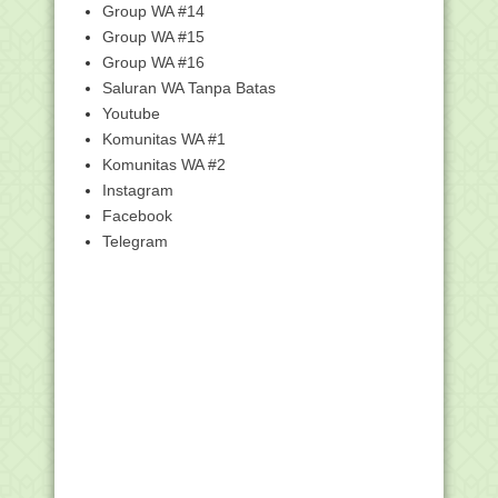
Group WA #14
Cerita Ganjil KKN di Desa Penari Viral di
Group WA #15
Medsos, ...
Group WA #16
Siswa MAN 1 Bukittinggi Jadi Delegasi
Ayimun PBB
Saluran WA Tanpa Batas
Youtube
Juara ICTO Di China, Siswa MAN 4
Bantul Harumkan N...
Komunitas WA #1
Ternyata EMIS pun Suka Bercanda
Komunitas WA #2
Instagram
Pemerintah Mulai Bahas Hari Libur
Nasional dan Cut...
Facebook
Malaysia 120 Tahun, Singapura 34
Telegram
Tahun, Berapa Ant...
Gebyar Hari Santri, dari Sayembara
Logo sampai San...
Dirjen Pendis: Pendidikan Karakter
Tantangan Abad ...
Download Buku Guru dan Buku Siswa
Bahasa Arab MI K...
KMA NOMOR 183 TAHUN 2019
TENTANG KURIKULUM PAI DAN...
KMA NOMOR 184 TAHUN 2019
TENTANG PEDOMAN IMPLEMENT...