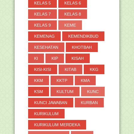
KELAS 5
KELAS 6
KELAS 7
KELAS 8
KELAS 9
KEME
KEMENAG
KEMENDIKBUD
KESEHATAN
KHOTBAH
KI
KIP
KISAH
KISI-KISI
KITAB
KKG
KKM
KKTP
KMA
KSM
KULTUM
KUNC
KUNCI JAWABAN
KURBAN
KURIKULUM
KURIKULUM MERDEKA