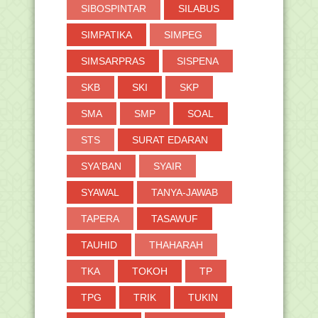
SIBOSPINTAR
SILABUS
SIMPATIKA
SIMPEG
SIMSARPRAS
SISPENA
SKB
SKI
SKP
SMA
SMP
SOAL
STS
SURAT EDARAN
SYA'BAN
SYAIR
SYAWAL
TANYA-JAWAB
TAPERA
TASAWUF
TAUHID
THAHARAH
TKA
TOKOH
TP
TPG
TRIK
TUKIN