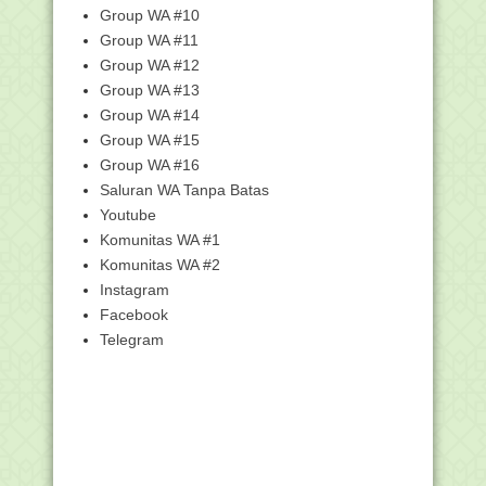
Olimpiade Matemati...
Group WA #10
Penetapan Calon Peserta Pendidikan
Group WA #11
Profesi Guru Da...
Group WA #12
KOMPETISI PENULISAN BUKU PAI
Group WA #13
DAN BAHASA ARAB MADRASAH
Group WA #14
Cerita Ganjil KKN di Desa Penari Viral di
Group WA #15
Medsos, ...
Group WA #16
Siswa MAN 1 Bukittinggi Jadi Delegasi
Ayimun PBB
Saluran WA Tanpa Batas
Youtube
Juara ICTO Di China, Siswa MAN 4
Bantul Harumkan N...
Komunitas WA #1
Ternyata EMIS pun Suka Bercanda
Komunitas WA #2
Instagram
Pemerintah Mulai Bahas Hari Libur
Nasional dan Cut...
Facebook
Malaysia 120 Tahun, Singapura 34
Telegram
Tahun, Berapa Ant...
Gebyar Hari Santri, dari Sayembara
Logo sampai San...
Dirjen Pendis: Pendidikan Karakter
Tantangan Abad ...
Download Buku Guru dan Buku Siswa