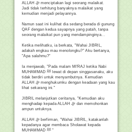
ALLAH ﷻ menciptakan lagi seorang malaikat.
Jadi tidak terhitung banyaknya malaikat yang
kemudian menjadi pelayannya.
Namun saat ini kulihat dia sedang berada di gunung
QAF dengan kedua sayapnya yang patah, tanpa
seorang malaikat pun yang mendampinginya...
Ketika melihatku, ia berkata, "Wahai JIBRIL,
adakah engkau mau menolongku?" Aku bertanya,
"Apa salahmu?"
Ia menjawab, "Pada malam MI'RAJ ketika Nabi
MUHAMMAD ﷺ lewat di depan singgasanaku, aku
tidak berdiri untuk menyambutnya. Kemudian
ALLAH ﷻ menghukumku dengan keadaan yang kau
lihat sekarang ini."
JIBRIL melanjutkan ceritanya, "Kemudian aku
menghadap kepada ALLAH ﷻ dan memohonkan
ampun untuknya.
ALLAH ﷻ berfirman, "Wahai JIBRIL, katakanlah
kepadanya agar membaca Sholawat kepada
MUHAMMAD ﷺ "