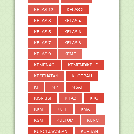
KELAS 12
KELAS 2
KELAS 3
KELAS 4
KELAS 5
KELAS 6
KELAS 7
KELAS 8
KELAS 9
KEME
KEMENAG
KEMENDIKBUD
KESEHATAN
KHOTBAH
KI
KIP
KISAH
KISI-KISI
KITAB
KKG
KKM
KKTP
KMA
KSM
KULTUM
KUNC
KUNCI JAWABAN
KURBAN