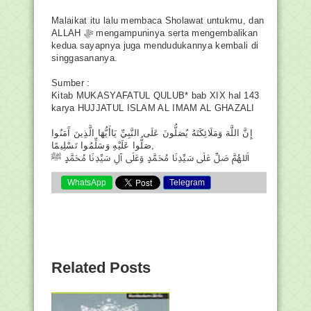
Malaikat itu lalu membaca Sholawat untukmu, dan
ALLAH ﷻ mengampuninya serta mengembalikan
kedua sayapnya juga mendudukannya kembali di
singgasananya.
Sumber :
Kitab MUKASYAFATUL QULUB* bab XIX hal 143
karya HUJJATUL ISLAM AL IMAM AL GHAZALI
إِنَّ اللَّهَ وَمَلَائِكَتَهُ يُصَلُّونَ عَلَى النَّبِيِّ يَاأَيُّهَا الَّذِينَ آَمَنُوا
صَلُّوا عَلَيْهِ وَسَلِّمُوا تَسْلِيمًا,
اَللهُمَّ صَلِّ عَلَى سَيِّدِنَا مُحَمَّدٍ وَعَلَى آلِ سَيِّدِنَا مُحَمَّدٍ ﷺ ‎
WhatsApp
Telegram
Related Posts