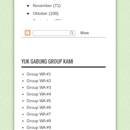
►
November
(71)
►
Oktober
(100)
►
September
(78)
▼
Agustus
(54)
Ini Alasan Kemenag Gelar KSM
Nasional 2019 di Manado
KISAH ANAK KECIL YANG
MENUMBANGKAN 'ULAMA'
SOMBONG...
YUK GABUNG GROUP KAMI
Viral Foto Kebaktian di Halaman Masjid,
Menag: Ini...
Group WA #1
Siswa MTsN 1 Gorontalo Ciptakan Alat
Group WA #2
Belah Durian
Group WA #3
Surat Pemberitahuan Serta Juknis
Group WA #4
Bantuan Pemberday...
Group WA #5
Surat Pengantar Pemutakhiran EMIS
Semester Ganjil ...
Group WA #6
Group WA #7
Tanggal Merah di Kalender Hari Libur
Nasional Tahu...
Group WA #8
Dua Siswa MAN Demak Ikuti Final
Group WA #9