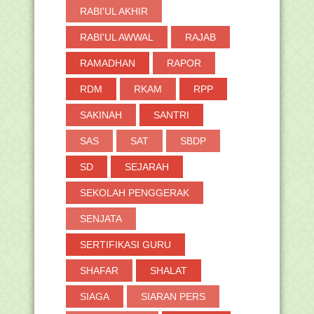
RABI'UL AKHIR
RABI'UL AWWAL
RAJAB
RAMADHAN
RAPOR
RDM
RKAM
RPP
SAKINAH
SANTRI
SAS
SAT
SBDP
SD
SEJARAH
SEKOLAH PENGGERAK
SENJATA
SERTIFIKASI GURU
SHAFAR
SHALAT
SIAGA
SIARAN PERS