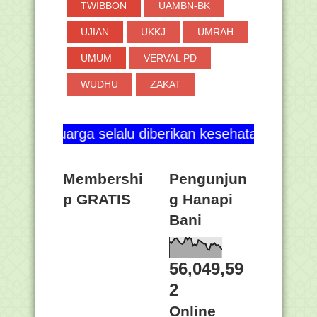
TWIBBON
UAMBN-BK
UJIAN
UKKJ
UMRAH
UMUM
VERVAL PD
WUDHU
ZAKAT
ga selalu diberikan kesehatan dan blog ini terus 
Membershi
Pengunjun
p GRATIS
g Hanapi
Bani
56,049,59
2
Online