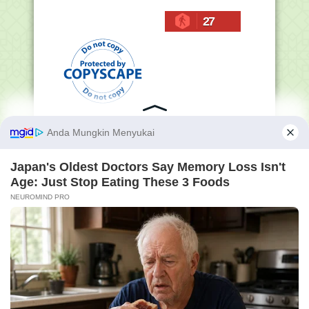
27
Penelusuran Semua Isi
Blog (Masukkan Kata
Kunci Yang Ingin Sobat
Cari) :