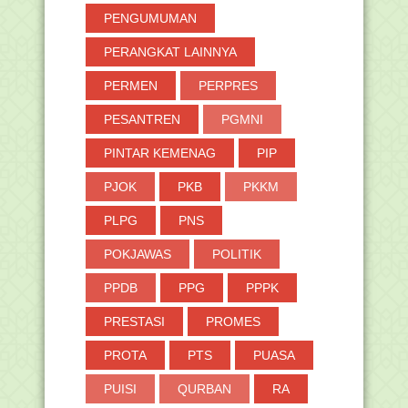
PENGUMUMAN
PERANGKAT LAINNYA
PERMEN
PERPRES
PESANTREN
PGMNI
PINTAR KEMENAG
PIP
PJOK
PKB
PKKM
PLPG
PNS
POKJAWAS
POLITIK
PPDB
PPG
PPPK
PRESTASI
PROMES
PROTA
PTS
PUASA
PUISI
QURBAN
RA