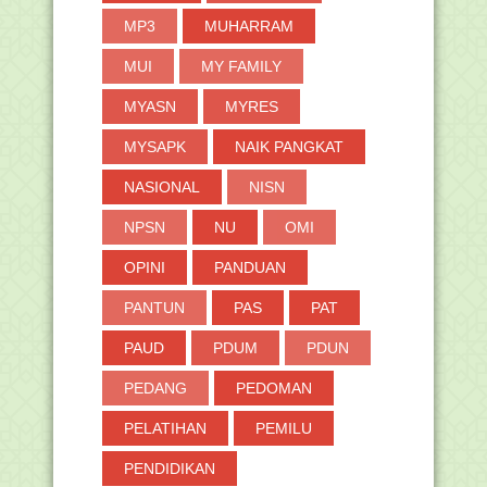
MP3
MUHARRAM
MUI
MY FAMILY
MYASN
MYRES
MYSAPK
NAIK PANGKAT
NASIONAL
NISN
NPSN
NU
OMI
OPINI
PANDUAN
PANTUN
PAS
PAT
PAUD
PDUM
PDUN
PEDANG
PEDOMAN
PELATIHAN
PEMILU
PENDIDIKAN