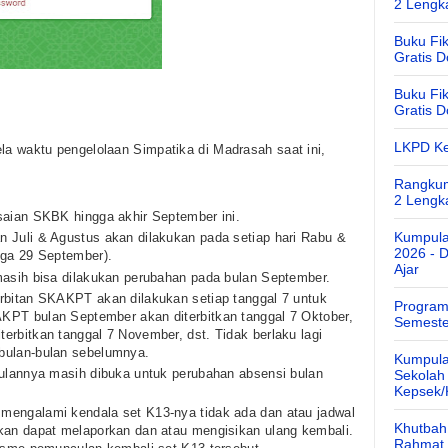
2 Lengk
Buku Fik
Gratis 
Buku Fik
Gratis 
LKPD Ke
ela waktu pengelolaan Simpatika di Madrasah saat ini,
Rangkum
2 Lengk
saian SKBK hingga akhir September ini.
Kumpula
 Juli & Agustus akan dilakukan pada setiap hari Rabu &
2026 - 
gga 29 September).
Ajar
masih bisa dilakukan perubahan pada bulan September.
rbitan SKAKPT akan dilakukan setiap tanggal 7 untuk
Program
PT bulan September akan diterbitkan tanggal 7 Oktober,
Semeste
rbitkan tanggal 7 November, dst. Tidak berlaku lagi
bulan-bulan sebelumnya.
Kumpula
bulannya masih dibuka untuk perubahan absensi bulan
Sekolah
Kepsek
engalami kendala set K13-nya tidak ada dan atau jadwal
Khutbah 
kan dapat melaporkan dan atau mengisikan ulang kembali.
Rahmat 