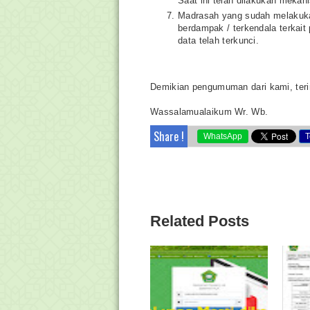
Saat ini telah dilakukan meka
Madrasah yang sudah melakuka
berdampak / terkendala terkait
data telah terkunci.
Demikian pengumuman dari kami, teri
Wassalamualaikum Wr. Wb.
Share !
WhatsApp
T
Related Posts