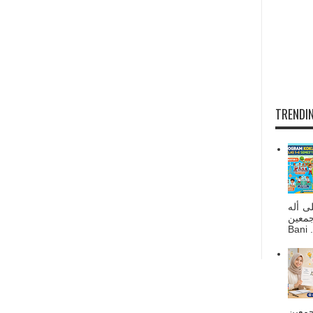
TRENDIN
ى أله
صحبه أجمعين
Bani . 
جمعين