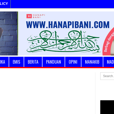
LICY
IKA
EMIS
BERITA
PANDUAN
OPINI
MANAKIB
MAD