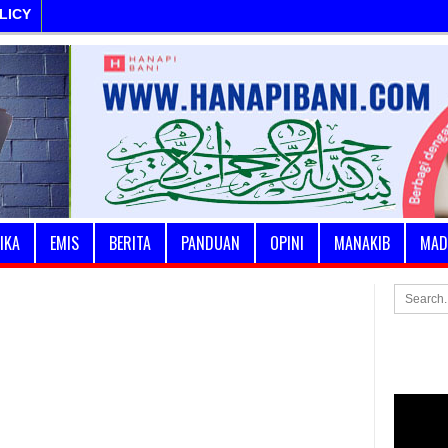
LICY
IKA
EMIS
BERITA
PANDUAN
OPINI
MANAKIB
MAD