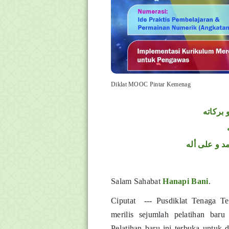
Diklat MOOC Pintar Kemenag
 بركاته
د و على أله
Salam Sahabat
Hanapi Bani
.
Ciputat --- Pusdiklat Tenaga 
merilis sejumlah pelatihan ba
Pelatihan baru ini terbuka untuk d