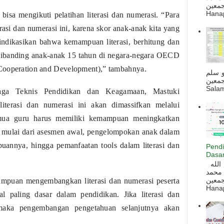
ه أجمعين
Hanapi
isa mengikuti pelatihan literasi dan numerasi. “Para
erasi dan numerasi ini, karena skor anak-anak kita yang
indikasikan bahwa kemampuan literasi, berhitung dan
n dibanding anak-anak 15 tahun di negara-negara OECD
Cooperation and Development),” tambahnya.
و سلم
جمعين
Salam
enaga Teknis Pendidikan dan Keagamaan, Mastuki
iterasi dan numerasi ini akan dimassifkan melalui
emua guru harus memiliki kemampuan meningkatkan
ik, mulai dari asesmen awal, pengelompokan anak dalam
annya, hingga pemanfaatan tools dalam literasi dan
Pendi
Dasar
السلام عليكم و رحمة الله و بركاته بسم الله
 محمد
ه أجمعين
mpuan mengembangkan literasi dan numerasi peserta
Hanapi
l paling dasar dalam pendidikan. Jika literasi dan
 maka pengembangan pengetahuan selanjutnya akan