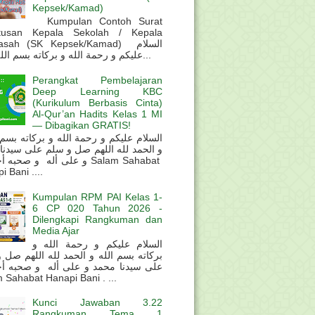
Kepsek/Kamad)
Kumpulan Contoh Surat
tusan Kepala Sekolah / Kepala
sah (SK Kepsek/Kamad) السلام
عليكم و رحمة الله و بركاته بسم الله و ال...
Perangkat Pembelajaran
Deep Learning KBC
(Kurikulum Berbasis Cinta)
Al-Qur’an Hadits Kelas 1 MI
— Dibagikan GRATIS!
و الحمد لله اللهم صل و سلم على سيدنا
و على أله و صحب Salam Sahabat
 Bani ....
Kumpulan RPM PAI Kelas 1-
6 CP 020 Tahun 2026 -
Dilengkapi Rangkuman dan
Media Ajar
السلام عليكم و رحمة الله و
بركاته بسم الله و الحمد لله اللهم صل 
على سيدنا محمد و على أله و صحبه أ
 Sahabat Hanapi Bani . ...
Kunci Jawaban 3.22
Rangkuman Tema 1