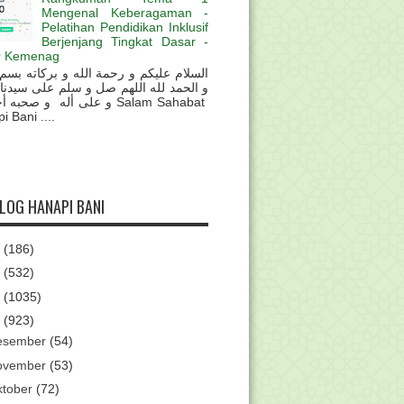
Mengenal Keberagaman -
Pelatihan Pendidikan Inklusif
Berjenjang Tingkat Dasar -
r Kemenag
و الحمد لله اللهم صل و سلم على سيدنا
و على أله و صحب Salam Sahabat
 Bani ....
BLOG HANAPI BANI
6
(186)
5
(532)
4
(1035)
3
(923)
esember
(54)
ovember
(53)
ktober
(72)