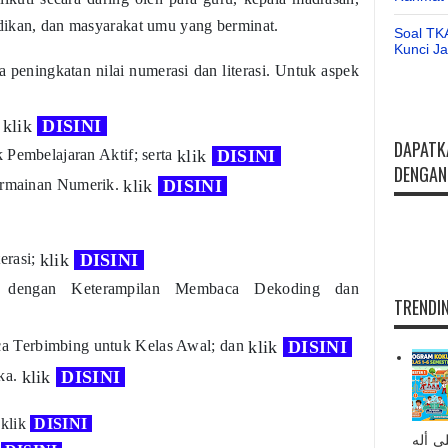
dikan, dan masyarakat umu yang berminat.
Soal TK
Kunci J
a peningkatan nilai numerasi dan literasi. Untuk aspek
;
klik
DISINI
DAPATK
 Pembelajaran Aktif; serta
klik
DISINI
DENGAN 
Permainan Numerik.
klik
DISINI
erasi;
klik
DISINI
asi dengan Keterampilan Membaca Dekoding dan
TRENDIN
 Terbimbing untuk Kelas Awal; dan
klik
DISINI
ka.
klik
DISINI
 klik
DISINI
ى أله