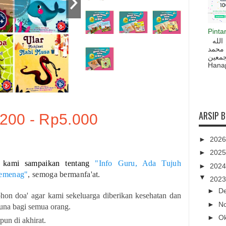
Pinta
السلام عليكم و رحمة الله و بركاته بسم الله
 محمد
ه أجمعين
Hanapi
ARSIP 
200 - Rp5.000
►
202
►
202
 kami sampaikan tentang
"Info Guru, Ada Tujuh
►
202
Kemenag"
, semoga bermanfa'at.
▼
202
►
D
hon doa' agar kami sekeluarga diberikan kesehatan dan
►
N
guna bagi semua orang.
►
O
un di akhirat.