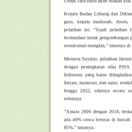
Untuk cara bikin akun silakan kli
Kepala Badan Litbang dan Dikla
guru, kepala madrasah, dosen,
pelatihan ini. “Tujuh pelatihan
bermanfaat untuk pengembangan pen
semaksimal mungkin,” tuturnya di 
Menurut Suyitno, pelatihan literas
dengan peningkatan nilai PISA 
Indonesia yang harus ditingkatka
literasi, numerasi, dan sains, rend
hingga 2022, nilainya secara rat
sebutnya.
"Antara 2000 dengan 2018, bedan
ada 46% siswa berusia di bawah 1
85%,” tuturnya.