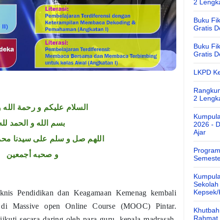
2 Lengk
Buku Fik
Gratis 
Buku Fik
Gratis 
LKPD Ke
Rangkum
2 Lengk
السلام عليكم و رحمة الله و
Kumpula
بسم الله و الحمد لله
2026 - 
Ajar
اللهم صل و سلم على سيدنا محم
Program
و صحبه أجمعين
Semeste
Kumpula
Sekolah
Kepsek
Teknis Pendidikan dan Keagamaan Kemenag kembali
ru di Massive open Online Course (MOOC) Pintar.
Khutbah 
Rahmat 
iikuti secara daring oleh para guru, kepala madrasah,