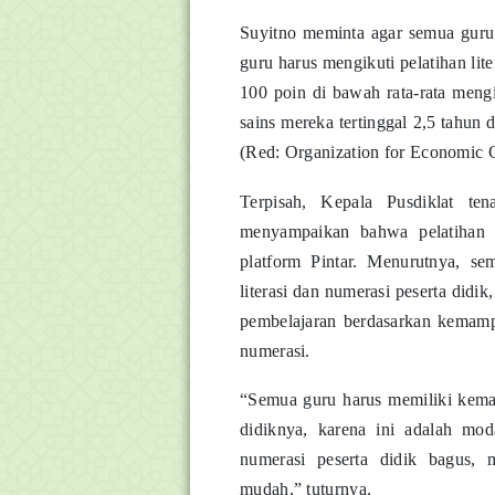
Suyitno meminta agar semua guru b
guru harus mengikuti pelatihan lit
100 poin di bawah rata-rata meng
sains mereka tertinggal 2,5 tahu
(Red: Organization for Economic 
Terpisah, Kepala Pusdiklat t
menyampaikan bahwa pelatihan l
platform Pintar. Menurutnya, s
literasi dan numerasi peserta did
pembelajaran berdasarkan kemampu
numerasi.
“Semua guru harus memiliki kema
didiknya, karena ini adalah moda
numerasi peserta didik bagus,
mudah,” tuturnya.