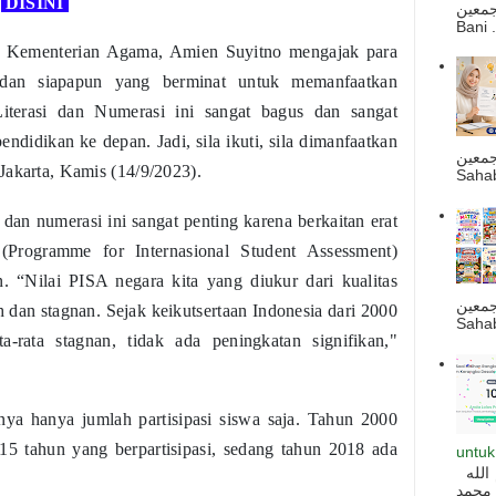
k
DISINI
صحبه أجمعين
Bani . 
t Kementerian Agama, Amien Suyitno mengajak para
 dan siapapun yang berminat untuk memanfaatkan
 Literasi dan Numerasi ini sangat bagus dan sangat
didikan ke depan. Jadi, sila ikuti, sila dimanfaatkan
جمعين
Jakarta, Kamis (14/9/2023).
Sahab
i dan numerasi ini sangat penting karena berkaitan erat
(Programme for Internasional Student Assessment)
n. “Nilai PISA negara kita yang diukur dari kualitas
جمعين
ah dan stagnan. Sejak keikutsertaan Indonesia dari 2000
Sahab
a-rata stagnan, tidak ada peningkatan signifikan,"
ya hanya jumlah partisipasi siswa saja. Tahun 2000
5 tahun yang berpartisipasi, sedang tahun 2018 ada
untuk
السلام عليكم و رحمة الله و بركاته بسم الله
 محمد