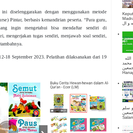
i ini diselenggarakan dengan menggunakan metode
Kepu
Madra
) Pintar, berbasis kemandirian peserta. “Para guru,
ang ingin mengetahui bisa mendaftar sendiri di
iri, mengerjakan tugas sendiri, menjawab soal sendiri,
” tambahnya.
 12-18 September 2023. Pelatihan dilaksanakan dari 19
السلام عليكم و رحمة الله و بركاته بسم الله
 محمد
ه أجمعين
Hanapi
و سلم
جمعين
Salam