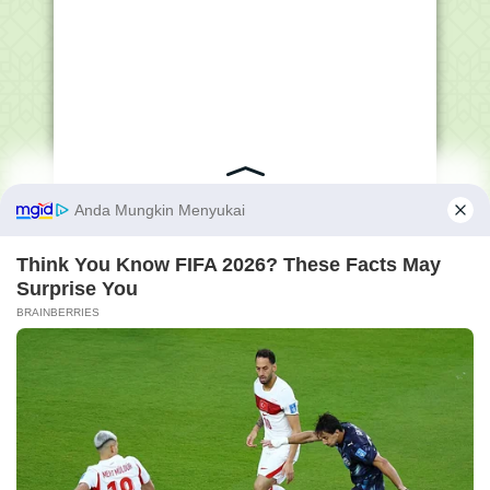
ARSIP BLOG HANAPI BANI
►
2026
(182)
►
2025
(532)
►
2024
(1035)
▼
2023
(923)
►
Desember
(54)
►
November
(53)
►
Oktober
(72)
▼
September
(123)